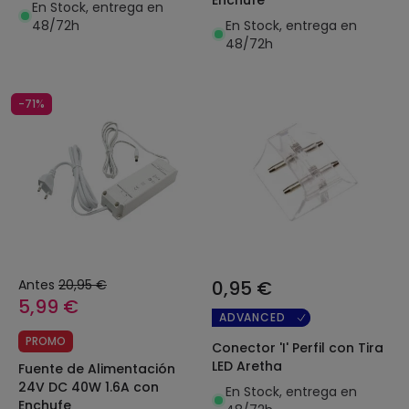
En Stock, entrega en
48/72h
En Stock, entrega en
48/72h
-71%
Antes
20,95 €
0,95 €
5,99 €
ADVANCED
PROMO
Conector 'I' Perfil con Tira
LED Aretha
Fuente de Alimentación
24V DC 40W 1.6A con
En Stock, entrega en
Enchufe