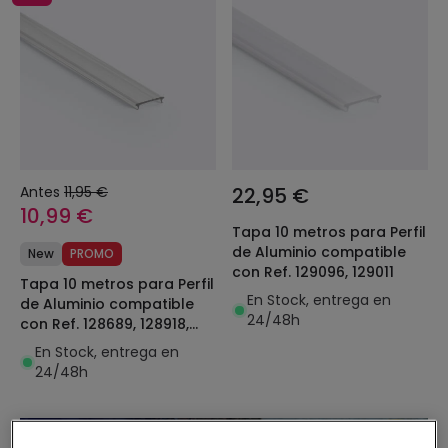
Antes
11,95 €
22,95 €
10,99 €
Tapa 10 metros para Perfil
de Aluminio compatible
New
PROMO
con Ref. 129096, 129011
Tapa 10 metros para Perfil
En Stock, entrega en
de Aluminio compatible
24/48h
con Ref. 128689, 128918,
128923
En Stock, entrega en
24/48h