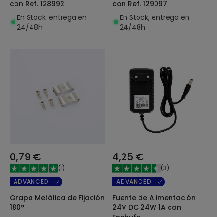
con Ref. 128992
con Ref. 129097
En Stock, entrega en
En Stock, entrega en
24/48h
24/48h
0,79 €
4,25 €
(
1
)
(
3
)
ADVANCED
ADVANCED
Grapa Metálica de Fijación
Fuente de Alimentación
180°
24V DC 24W 1A con
Enchufe