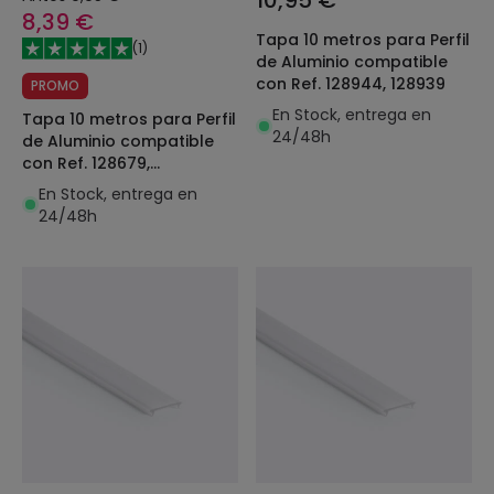
10,95 €
8,39 €
Tapa 10 metros para Perfil
(
1
)
de Aluminio compatible
con Ref. 128944, 128939
PROMO
En Stock, entrega en
Tapa 10 metros para Perfil
24/48h
de Aluminio compatible
con Ref. 128679,
128674,128929,129001,
En Stock, entrega en
128913, 128923
24/48h