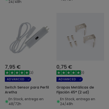
24/48h
7,95 €
0,75 €
(
2
)
(
1
)
ADVANCED
ADVANCED
Switch Sensor para Perfil
Grapas Metálicas de
Aretha
Fijación 45° (2 ud)
En Stock, entrega en
En Stock, entrega en
48/72h
24/48h