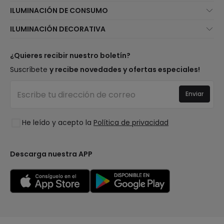
Quiénes somos
ILUMINACIÓN DE CONSUMO
Atención al cliente
Novedades iluminación
ILUMINACIÓN DECORATIVA
Métodos de envío
Marcas
Novedades lámparas
Métodos de pago
Tipos de casquillo de Bombillas
Top Marcas
¿Quieres recibir nuestro boletín?
¿Eres profesional?
Calculadora de ahorro LED
Espacios
Suscríbete
y recibe novedades y ofertas especiales!
Tiendas
Presupuestos
Estilos
Canal de denuncias
Iluminación para empresas
Enviar
Colecciones
Preguntas frecuentes
Liquidación OutLED
Tendencias
Únete a nosotros
He leído y acepto la
Política de privacidad
LoveYouGreen
Iniciar sesión
Descarga nuestra APP