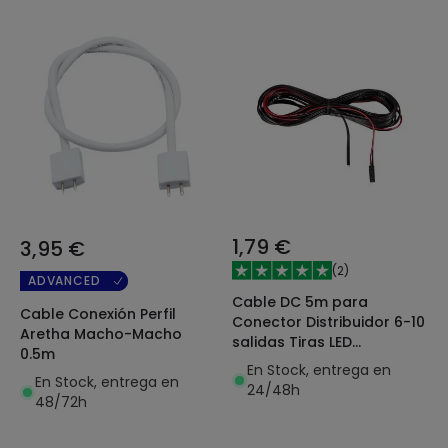
1,79 €
3,95 €
(
2
)
ADVANCED
Cable DC 5m para
Cable Conexión Perfil
Conector Distribuidor 6-10
Aretha Macho-Macho
salidas Tiras LED
0.5m
Monocolor
En Stock, entrega en
En Stock, entrega en
24/48h
48/72h