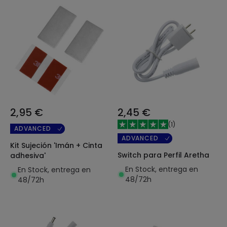
2,95 €
2,45 €
(
1
)
ADVANCED
ADVANCED
Kit Sujeción 'Imán + Cinta
Switch para Perfil Aretha
adhesiva'
En Stock, entrega en
En Stock, entrega en
48/72h
48/72h