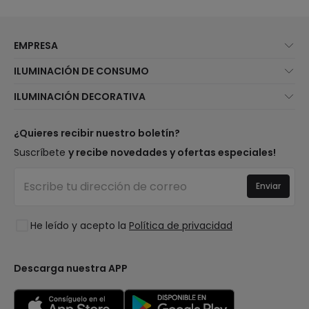
EMPRESA
Quiénes somos
ILUMINACIÓN DE CONSUMO
Atención al cliente
Novedades iluminación
ILUMINACIÓN DECORATIVA
Métodos de envío
Marcas
Novedades lámparas
Métodos de pago
Tipos de casquillo de Bombillas
Top Marcas
¿Quieres recibir nuestro boletín?
¿Eres profesional?
Calculadora de ahorro LED
Espacios
Suscríbete
y recibe novedades y ofertas especiales!
Tiendas
Presupuestos
Estilos
Canal de denuncias
Iluminación para empresas
Enviar
Colecciones
Preguntas frecuentes
Liquidación OutLED
Tendencias
Únete a nosotros
He leído y acepto la
Política de privacidad
LoveYouGreen
Iniciar sesión
Descarga nuestra APP