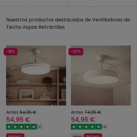
decorativo.
Nuestros productos destacados de
Ventiladores de
Techo Aspas Retráctiles
-15%
-27%
Antes
64,95 €
Antes
74,95 €
54,95 €
54,95 €
(
3
)
(
4
)
PROMO
New
PROMO