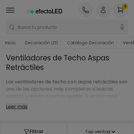
0
Busca tu producto
Inicio
Decoración LED
Catálogo Decoración
Vent
Ventiladores de Techo Aspas
Retráctiles
Los ventiladores de techo con aspas retráctiles son
una de las opciones más completas si buscas
confort y diseño a partes iguales. A simple vista
parecen una luminaria moderna; al encenderse, las
Leer más
palas se despliegan de forma automática y
comienzan a mover el aire. Cuando se apagan, las
aspas se recogen y quedan integradas en el cuerpo
Filtrar
Top ventas
del ventilador, logrando un acabado limpio y muy