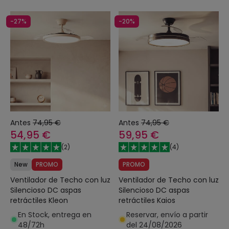
-27%
-20%
Antes
74,95 €
Antes
74,95 €
54,95 €
59,95 €
(
2
)
(
4
)
New
PROMO
PROMO
Ventilador de Techo con luz
Ventilador de Techo con luz
Silencioso DC aspas
Silencioso DC aspas
retráctiles Kleon
retráctiles Kaios
En Stock, entrega en
Reservar, envío a partir
48/72h
del 24/08/2026