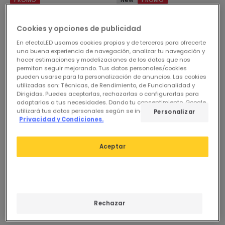
Ventilador de Techo con luz
Ventilador de Techo con luz
Silencioso DC aspas
Silencioso DC aspas
Cookies y opciones de publicidad
retráctiles Dalori Evo
retráctiles Kaios
En efectoLED usamos cookies propias y de terceros para ofrecerte
En Stock, entrega en
En Stock, entrega en
una buena experiencia de navegación, analizar tu navegación y
48/72h
48/72h
hacer estimaciones y modelizaciones de los datos que nos
permitan seguir mejorando. Tus datos personales/cookies
pueden usarse para la personalización de anuncios. Las cookies
utilizadas son: Técnicas, de Rendimiento, de Funcionalidad y
-27%
-21%
Dirigidas. Puedes aceptarlas, rechazarlas o configurarlas para
adaptarlas a tus necesidades. Dando tu consentimiento, Google
utilizará tus datos personales según se indica en su sitio de
Personalizar
Privacidad y Condiciones.
Aceptar
Antes
74,95 €
Antes
94,95 €
54,95 €
74,95 €
Rechazar
(
2
)
(
5
)