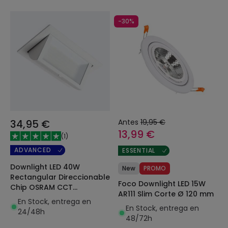
-30%
34,95 €
Antes
19,95 €
13,99 €
(
1
)
ADVANCED
ESSENTIAL
Downlight LED 40W
New
PROMO
Rectangular Direccionable
Foco Downlight LED 15W
Chip OSRAM CCT
AR111 Slim Corte Ø 120 mm
Seleccionable 120 lm/W
En Stock, entrega en
Corte 210x125 mm
En Stock, entrega en
24/48h
48/72h