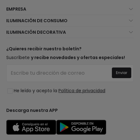
EMPRESA
Quiénes somos
ILUMINACIÓN DE CONSUMO
Atención al cliente
Novedades iluminación
ILUMINACIÓN DECORATIVA
Métodos de envío
Marcas
Novedades lámparas
Métodos de pago
Tipos de casquillo de Bombillas
Top Marcas
¿Quieres recibir nuestro boletín?
¿Eres profesional?
Calculadora de ahorro LED
Espacios
Suscríbete
y recibe novedades y ofertas especiales!
Tiendas
Presupuestos
Estilos
Canal de denuncias
Iluminación para empresas
Enviar
Colecciones
Preguntas frecuentes
Liquidación OutLED
Tendencias
Únete a nosotros
He leído y acepto la
Política de privacidad
LoveYouGreen
Iniciar sesión
Descarga nuestra APP