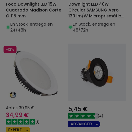
Foco Downlight LED 15W
Downlight LED 40W
Cuadrado Madison Corte
Circular SAMSUNG Aero
Ø 115 mm
130 lm/W Microprismático
LIFUD Corte Ø 200 mm
En Stock, entrega en
En Stock, entrega en
24/48h
48/72h
-12%
Antes
39,95 €
5,45 €
34,99 €
(
4
)
(
1
)
ADVANCED
EXPERT