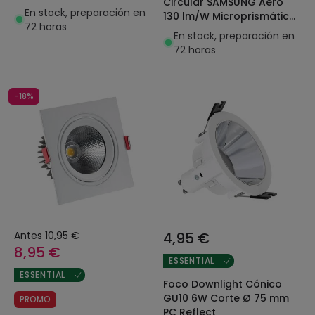
Circular SAMSUNG Aero
Corte Ø 200 mm Negro
En stock, preparación en
130 lm/W Microprismático
72 horas
LIFUD Corte Ø 200 mm
En stock, preparación en
Negro
72 horas
-18%
Antes
10,95 €
4,95 €
8,95 €
ESSENTIAL
ESSENTIAL
Foco Downlight Cónico
GU10 6W Corte Ø 75 mm
PROMO
PC Reflect