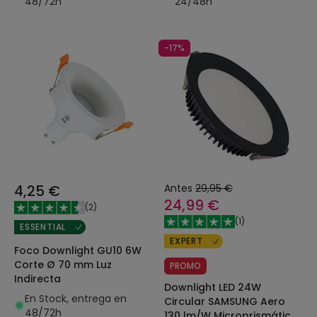
48/72h
24/48h
-17%
4,25 €
Antes
29,95 €
24,99 €
(
2
)
(
1
)
ESSENTIAL
EXPERT
Foco Downlight GU10 6W
Corte Ø 70 mm Luz
PROMO
Indirecta
Downlight LED 24W
En Stock, entrega en
Circular SAMSUNG Aero
48/72h
130 lm/W Microprismático