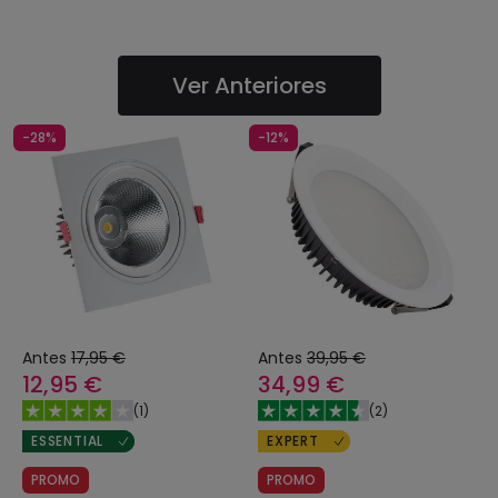
Ver Anteriores
-28%
-12%
Antes
17,95 €
Antes
39,95 €
12,95 €
34,99 €
(
1
)
(
2
)
ESSENTIAL
EXPERT
PROMO
PROMO