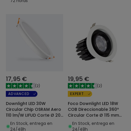
72 horas
17,95 €
19,95 €
(
2
)
(
2
)
ADVANCED
EXPERT
Downlight LED 30W
Foco Downlight LED 18W
Circular Chip OSRAM Aero
COB Direccionable 360º
110 lm/W LIFUD Corte Ø 200
Circular Corte Ø 115 mm
mm
CRI90 Expert Color No
En Stock, entrega en
En Stock, entrega en
Flicker
24/48h
24/48h