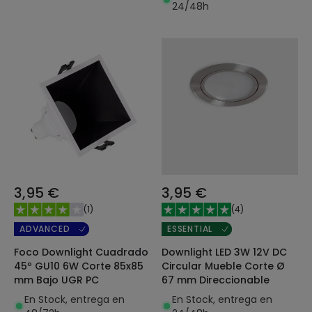
24/48h
3,95 €
3,95 €
(
1
)
(
4
)
ADVANCED
ESSENTIAL
Foco Downlight Cuadrado
Downlight LED 3W 12V DC
45º GU10 6W Corte 85x85
Circular Mueble Corte Ø
mm Bajo UGR PC
67 mm Direccionable
En Stock, entrega en
En Stock, entrega en