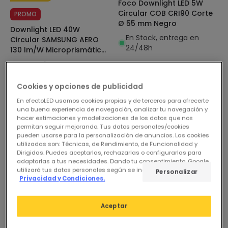
Foco Downlight LED 5W
Circular COB CRI90 Corte
PROMO
Ø 55 mm Negro
Downlight LED 40W
En Stock, entrega en
Circular SAMSUNG AERO
24/48h
130 lm/W Microprismático
CCT Seleccionable LIFUD
En Stock, entrega en
Corte Ø 200 mm
24/48h
Cookies y opciones de publicidad
En efectoLED usamos cookies propias y de terceros para ofrecerte
una buena experiencia de navegación, analizar tu navegación y
hacer estimaciones y modelizaciones de los datos que nos
permitan seguir mejorando. Tus datos personales/cookies
pueden usarse para la personalización de anuncios. Las cookies
utilizadas son: Técnicas, de Rendimiento, de Funcionalidad y
Dirigidas. Puedes aceptarlas, rechazarlas o configurarlas para
adaptarlas a tus necesidades. Dando tu consentimiento, Google
utilizará tus datos personales según se indica en su sitio de
Personalizar
Privacidad y Condiciones.
Aceptar