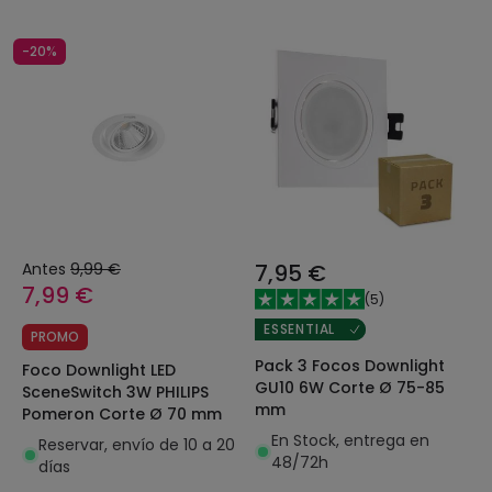
-20%
Antes
9,99 €
7,95 €
7,99 €
(
5
)
ESSENTIAL
PROMO
Pack 3 Focos Downlight
Foco Downlight LED
GU10 6W Corte Ø 75-85
SceneSwitch 3W PHILIPS
mm
Pomeron Corte Ø 70 mm
En Stock, entrega en
Reservar, envío de 10 a 20
48/72h
días