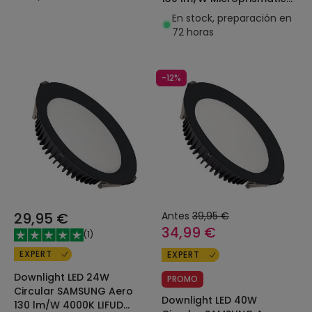
LIFUD Corte Ø 200 mm
En stock, preparación en
Negro
72 horas
-12%
29,95 €
Antes
39,95 €
34,99 €
(
1
)
EXPERT
EXPERT
Downlight LED 24W
PROMO
Circular SAMSUNG Aero
Downlight LED 40W
130 lm/W 4000K LIFUD