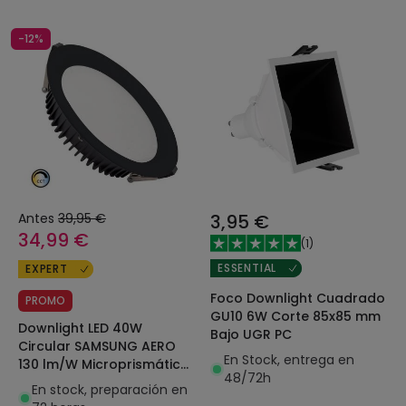
-12%
Antes
39,95 €
3,95 €
34,99 €
(
1
)
ESSENTIAL
EXPERT
Foco Downlight Cuadrado
PROMO
GU10 6W Corte 85x85 mm
Downlight LED 40W
Bajo UGR PC
Circular SAMSUNG AERO
En Stock, entrega en
130 lm/W Microprismático
48/72h
CCT Seleccionable LIFUD
En stock, preparación en
Corte Ø 200 mm Negro