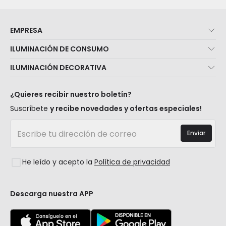
EMPRESA
Quiénes somos
ILUMINACIÓN DE CONSUMO
Atención al cliente
Novedades iluminación
ILUMINACIÓN DECORATIVA
Métodos de envío
Marcas
Novedades lámparas
Métodos de pago
Tipos de casquillo de Bombillas
Top Marcas
¿Quieres recibir nuestro boletín?
¿Eres profesional?
Calculadora de ahorro LED
Espacios
Suscríbete
y recibe novedades y ofertas especiales!
Tiendas
Presupuestos
Estilos
Canal de denuncias
Iluminación para empresas
Enviar
Colecciones
Preguntas frecuentes
Liquidación OutLED
Tendencias
Únete a nosotros
He leído y acepto la
Política de privacidad
LoveYouGreen
Iniciar sesión
Descarga nuestra APP