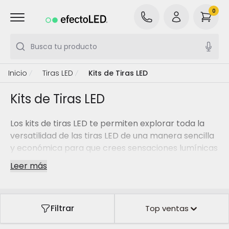
0
Busca tu producto
Inicio
Tiras LED
Kits de Tiras LED
Kits de Tiras LED
Los kits de tiras LED te permiten explorar toda la
versatilidad de las tiras LED de una manera sencilla
y económica para que crees sensaciones lumínicas
sorprendentes tanto en tus espacios interiores
Leer más
como exteriores. Cambia la temperatura de la luz,
el color o la intensidad y crea efectos de luces
variados con tan solo elegir un tipo de kit concreto.
Filtrar
Top ventas