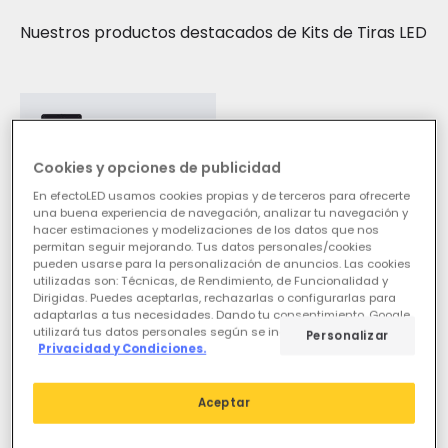
Nuestros productos destacados de
Kits de Tiras LED
Cookies y opciones de publicidad
En efectoLED usamos cookies propias y de terceros para ofrecerte
una buena experiencia de navegación, analizar tu navegación y
hacer estimaciones y modelizaciones de los datos que nos
permitan seguir mejorando. Tus datos personales/cookies
pueden usarse para la personalización de anuncios. Las cookies
utilizadas son: Técnicas, de Rendimiento, de Funcionalidad y
Dirigidas. Puedes aceptarlas, rechazarlas o configurarlas para
5,95 €
adaptarlas a tus necesidades. Dando tu consentimiento, Google
utilizará tus datos personales según se indica en su sitio de
Personalizar
(
2
)
Privacidad y Condiciones.
ESSENTIAL
Tira LED 5V RGB 24 LED/m
Aceptar
2m IP20 KIT con USB para
Televisión