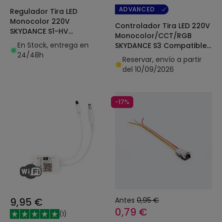
ADVANCED
Regulador Tira LED
Monocolor 220V
Controlador Tira LED 220V
SKYDANCE S1-HV
Monocolor/CCT/RGB
Compatible con Pulsador
En Stock, entrega en
SKYDANCE S3 Compatible
y Mando RF
24/48h
con Pulsador y Mando RF
Reservar, envío a partir
del 10/09/2026
-17%
9,95 €
Antes
0,95 €
0,79 €
(
1
)