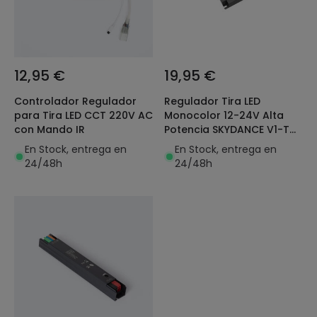
12,95 €
19,95 €
Controlador Regulador
Regulador Tira LED
para Tira LED CCT 220V AC
Monocolor 12-24V Alta
con Mando IR
Potencia SKYDANCE V1-T
Compatible con 0/1-10V,
En Stock, entrega en
En Stock, entrega en
Pulsador y RF
24/48h
24/48h