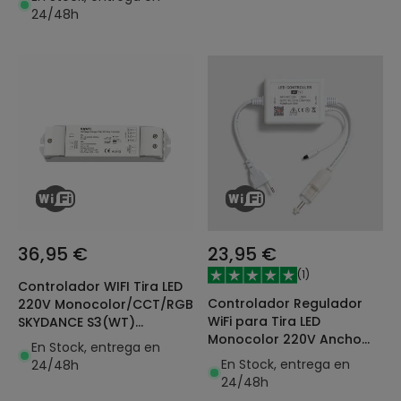
24/48h
36,95 €
23,95 €
(
1
)
Controlador WIFI Tira LED
Controlador Regulador
220V Monocolor/CCT/RGB
WiFi para Tira LED
SKYDANCE S3(WT)
Monocolor 220V Ancho
Compatible con Pulsador
En Stock, entrega en
12mm con Mando RF
y Mando RF
En Stock, entrega en
24/48h
24/48h