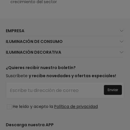
crecimiento del sector
EMPRESA
Quiénes somos
ILUMINACIÓN DE CONSUMO
Atención al cliente
Novedades iluminación
ILUMINACIÓN DECORATIVA
Métodos de envío
Marcas
Novedades lámparas
Métodos de pago
Tipos de casquillo de Bombillas
Top Marcas
¿Quieres recibir nuestro boletín?
¿Eres profesional?
Calculadora de ahorro LED
Espacios
Suscríbete
y recibe novedades y ofertas especiales!
Tiendas
Presupuestos
Estilos
Canal de denuncias
Iluminación para empresas
Enviar
Colecciones
Preguntas frecuentes
Liquidación OutLED
Tendencias
Únete a nosotros
He leído y acepto la
Política de privacidad
LoveYouGreen
Iniciar sesión
Descarga nuestra APP