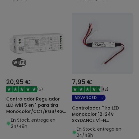
20,95 €
7,95 €
(
5
)
(
2
)
ADVANCED
Controlador Regulador
LED WiFi 5 en 1 para tira
Controlador Tira LED
Monocolor/CCT/RGB/RGBW/RGB+CCT
Monocolor 12-24V
12/48V DC MiBoxer WL5
En Stock, entrega en
SKYDANCE V1-N
24/48h
Compatible con Pulsador
En Stock, entrega en
y Mando RF
24/48h