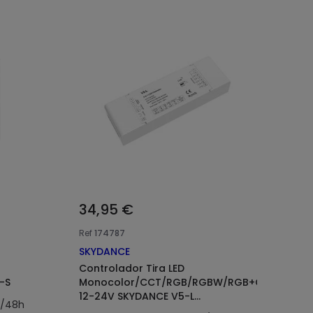
34,95 €
Ref
174787
SKYDANCE
Controlador Tira LED
-S
Monocolor/CCT/RGB/RGBW/RGB+CCT
12-24V SKYDANCE V5-L
4/48h
Compatible con Pulsador y