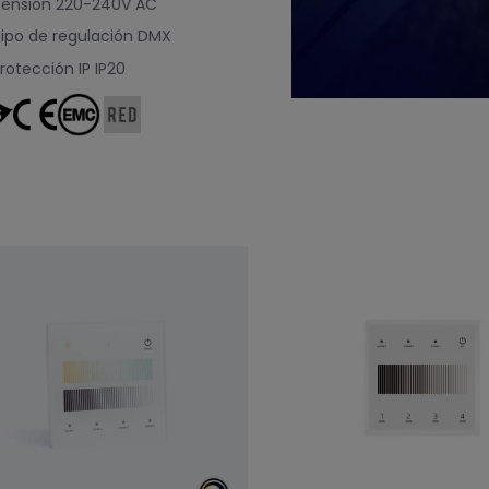
ensión
220-240V AC
ipo de regulación
DMX
rotección IP
IP20