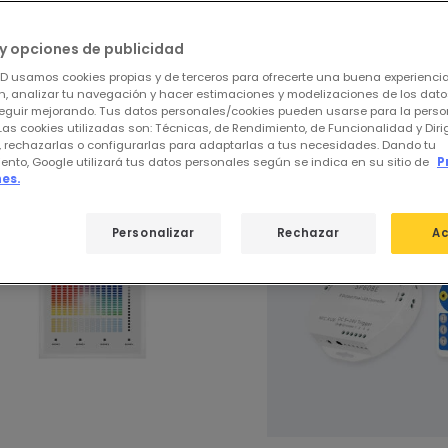
ar
de
356 productos
31
y opciones de publicidad
ED usamos cookies propias y de terceros para ofrecerte una buena experienci
stros productos destacados de
Acceso
, analizar tu navegación y hacer estimaciones y modelizaciones de los dat
eguir mejorando. Tus datos personales/cookies pueden usarse para la perso
Las cookies utilizadas son: Técnicas, de Rendimiento, de Funcionalidad y Dir
, rechazarlas o configurarlas para adaptarlas a tus necesidades. Dando tu
ento, Google utilizará tus datos personales según se indica en su sitio de
P
es.
-10%
Personalizar
Rechazar
Ac