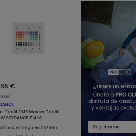
,95 €
114950
DANCE
el Táctil DMX Master Táctil
W SKYDANCE T14-S
n Stock, entrega en 24/48h