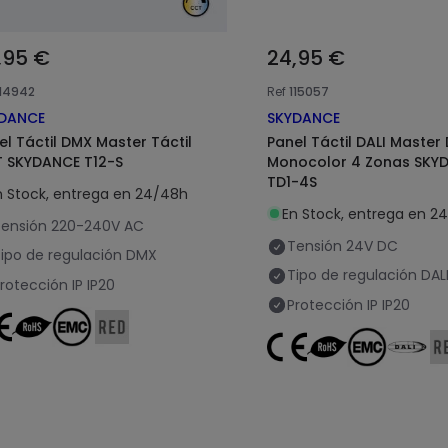
,95 €
24,95 €
114942
Ref
115057
DANCE
SKYDANCE
el Táctil DMX Master Táctil
Panel Táctil DALI Master
 SKYDANCE T12-S
Monocolor 4 Zonas SKY
TD1-4S
n Stock, entrega en 24/48h
En Stock, entrega en 2
ensión
220-240V AC
Tensión
24V DC
ipo de regulación
DMX
Tipo de regulación
DAL
rotección IP
IP20
Protección IP
IP20