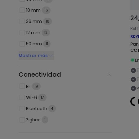
10 mm
16
24
36 mm
16
Ref
12 mm
12
SKY
50 mm
Pan
11
CCT
Mostrar más
E
T
Conectividad
T
RF
19
P
Wi-Fi
17
Bluetooth
4
Zigbee
1