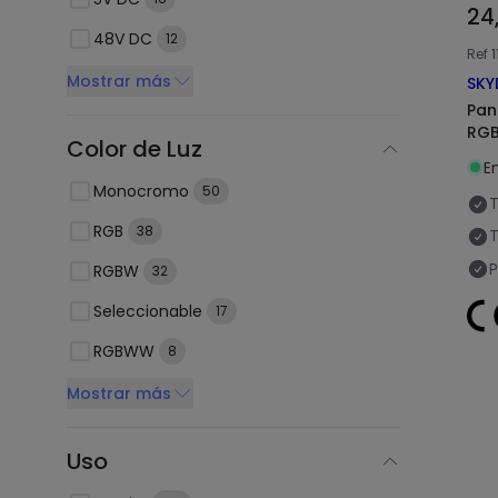
24
48V DC
12
Ref
Mostrar más
SKY
Pan
RGB
Color de Luz
E
Monocromo
50
T
RGB
38
T
P
RGBW
32
Seleccionable
17
RGBWW
8
Mostrar más
Uso