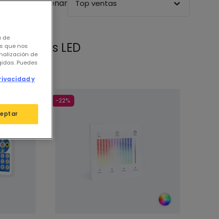
Ordenar
Top ventas
a de
rios Tiras LED
os que nos
nalización de
igidas. Puedes
rivacidad y
-22%
eptar