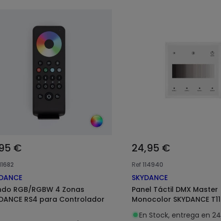
,95 €
24,95 €
11682
Ref
114940
DANCE
SKYDANCE
do RGB/RGBW 4 Zonas
Panel Táctil DMX Master
DANCE RS4 para Controlador
Monocolor SKYDANCE T11
En Stock, entrega en 2