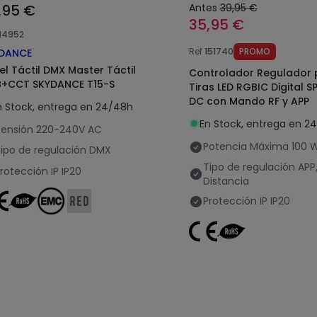
,95 €
Antes
39,95 €
35,95 €
114952
Ref
151740
PROMO
DANCE
el Táctil DMX Master Táctil
Controlador Regulador 
+CCT SKYDANCE T15-S
Tiras LED RGBIC Digital S
DC con Mando RF y APP
n Stock, entrega en 24/48h
En Stock, entrega en 2
ensión
220-240V AC
Potencia Máxima
100 
ipo de regulación
DMX
Tipo de regulación
APP
rotección IP
IP20
Distancia
Protección IP
IP20