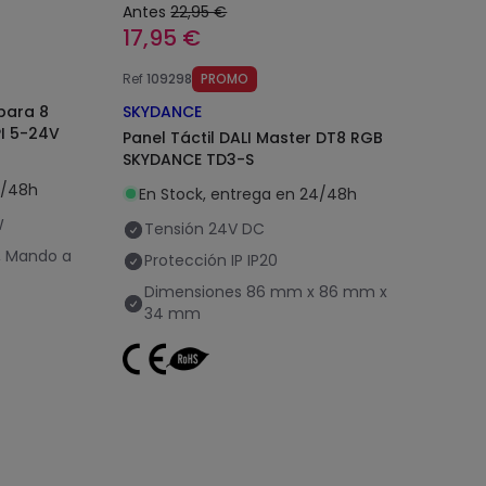
Antes
22,95 €
17,95 €
Ref
109298
PROMO
para 8
SKYDANCE
PI 5-24V
Panel Táctil DALI Master DT8 RGB
SKYDANCE TD3-S
4/48h
En Stock, entrega en 24/48h
W
Tensión
24V DC
, Mando a
Protección IP
IP20
Dimensiones
86 mm x 86 mm x
34 mm