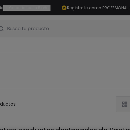
|
Regístrate como PROFESIONAL
io
Garantía hasta 5 años
Busca tu producto
oductos