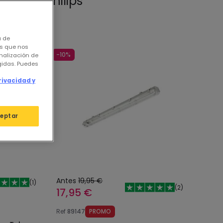
las LED Philips
a de
os que nos
-10%
nalización de
igidas. Puedes
rivacidad y
eptar
Antes
19,95 €
(
1
)
(
2
)
17,95 €
Ref
89147
PROMO