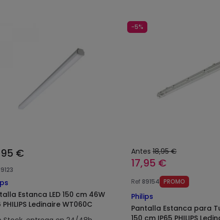
-5%
,95 €
Antes
18,95 €
17,95 €
89123
Ref
89154
PROMO
ips
talla Estanca LED 150 cm 46W
Philips
6 PHILIPS Ledinaire WT060C
Pantalla Estanca para T
150 cm IP65 PHILIPS Ledin
n Stock, entrega en 24/48h