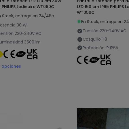
talla Estanca LED 120 cm 30W
Pantalla Estanca para 
6 PHILIPS Ledinaire WT060C
LED 150 cm IP65 PHILIPS L
WT050C
n Stock, entrega en 24/48h
En Stock, entrega en 2
otencia
30 W
Tensión
220-240V AC
ensión
220-240V AC
Casquillo
T8
uminosidad
3600 lm
Protección IP
IP65
2
opciones