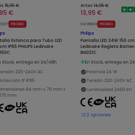
es
15,95 €
Antes
14,95 €
,95 €
13,95 €
89137
PROMO
Ref
89613
PROMO
ips
Philips
talla Estanca para Tubo LED
Pantalla LED 24W 150 cm 
 cm IP65 PHILIPS Ledinaire
Ledinaire Regleta Batten
050C
BN021C
n Stock, entrega en 24/48h
En Stock, entrega en 2
ensión
220-240V AC
Potencia
24 W
rotección IP
IP65
Tensión
220-240V AC
Dimensiones
84 mm x 70 mm x
Luminosidad
2400 lm
1275 mm
2
opciones