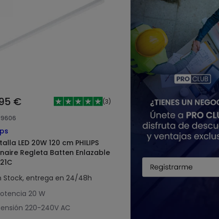
,95 €
(
3
)
89606
ips
talla LED 20W 120 cm PHILIPS
inaire Regleta Batten Enlazable
21C
n Stock, entrega en 24/48h
otencia
20 W
ensión
220-240V AC