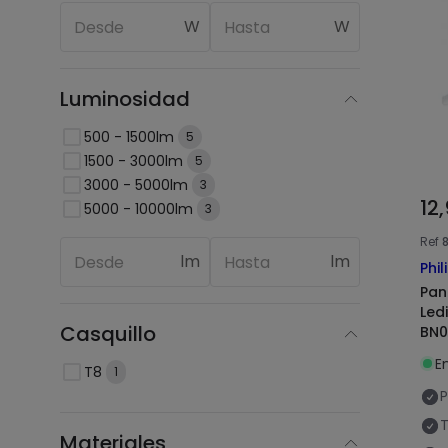
W
W
Luminosidad
500 - 1500lm
5
1500 - 3000lm
5
3000 - 5000lm
3
12
5000 - 10000lm
3
Ref
lm
lm
Phil
Pan
Led
Casquillo
BN0
E
T8
1
P
T
Materiales