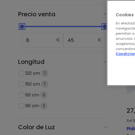
Nue
Precio venta
Cookies 
En efectoL
navegación
permitan s
anuncios. 
€
€
aceptarlas
consentimi
Condicion
Longitud
120 cm
7
150 cm
7
60 cm
2
90 cm
2
27
Ref
Color de Luz
Phil