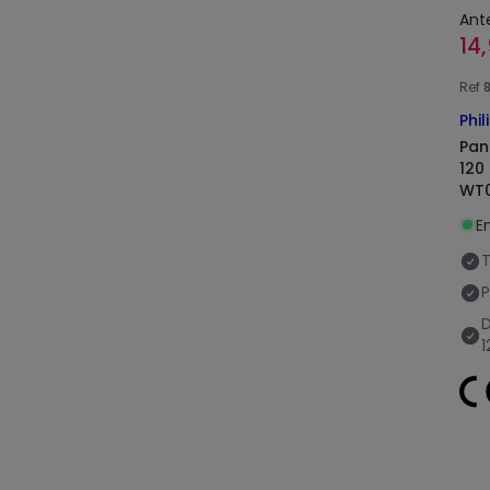
Ant
14
Ref
Phil
Pan
120
WT
E
T
P