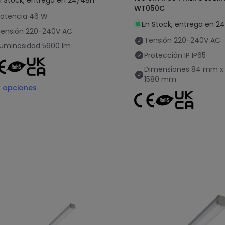
WT050C
otencia
46 W
En Stock, entrega en 2
ensión
220-240V AC
Tensión
220-240V AC
uminosidad
5600 lm
Protección IP
IP65
Dimensiones
84 mm x
1580 mm
2
opciones