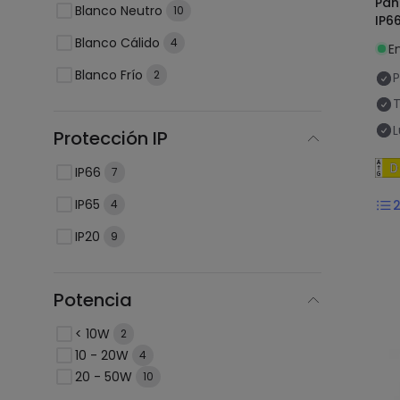
Pan
Blanco Neutro
10
IP6
Blanco Cálido
4
E
Blanco Frío
2
P
T
L
Protección IP
IP66
7
IP65
4
IP20
9
Potencia
< 10W
2
10 - 20W
4
20 - 50W
10