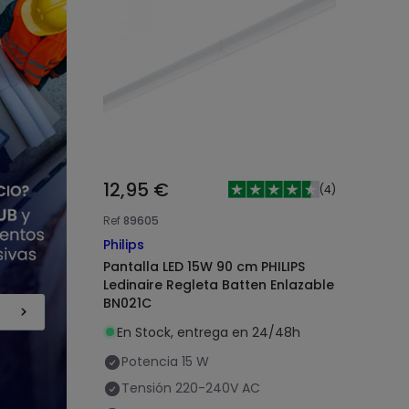
12,95 €
(
4
)
Ref
89605
Philips
Pantalla LED 15W 90 cm PHILIPS
Ledinaire Regleta Batten Enlazable
BN021C
En Stock, entrega en 24/48h
Potencia
15 W
Tensión
220-240V AC