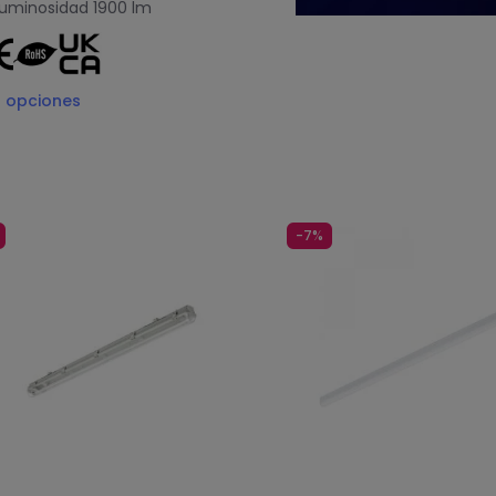
uminosidad
1900 lm
2
opciones
-7%