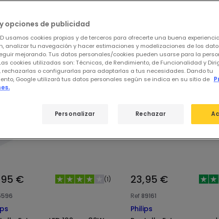
stros productos destacados de
Pantal
y opciones de publicidad
ED usamos cookies propias y de terceros para ofrecerte una buena experienci
, analizar tu navegación y hacer estimaciones y modelizaciones de los dat
eguir mejorando. Tus datos personales/cookies pueden usarse para la perso
Las cookies utilizadas son: Técnicas, de Rendimiento, de Funcionalidad y Dir
, rechazarlas o configurarlas para adaptarlas a tus necesidades. Dando tu
ento, Google utilizará tus datos personales según se indica en su sitio de
P
es.
Personalizar
Rechazar
Ac
,95 €
23,95 €
(
1
)
5596
Ref
89161
ips
Philips