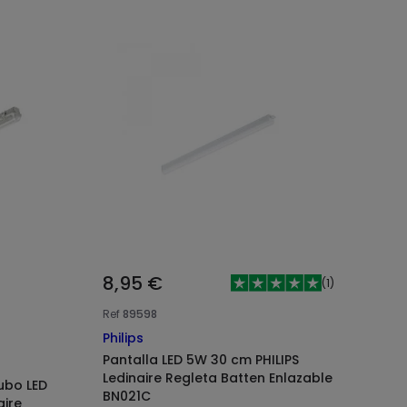
8,95 €
(
1
)
Ref
89598
Philips
Pantalla LED 5W 30 cm PHILIPS
Ledinaire Regleta Batten Enlazable
ubo LED
BN021C
aire