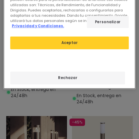
utilizadas son: Técnicas, de Rendimiento, de Funcionalidad y
Dirigidas. Puedes aceptarlas, rechazarlas o configurarlas para
adaptarlas a tus necesidades. Dando tu consentimiento, Google
utilizará tus datos personales según se indica en su sitio de
Personalizar
Privacidad y Condiciones.
Aceptar
Antes
49,95 €
Antes
18,95 €
33,99 €
14,95 €
PROMO
PROMO
Baliza Exterior Superficie Pie
Baliza Exterior LED 5W
Rechazar
35cm Polaris
Superficie Pie 50cm Acero
Inoxidable Inti Negro
En Stock, entrega en
24/48h
En Stock, entrega en
24/48h
-45%