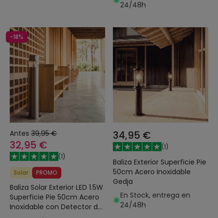
24/48h
-18%
Antes
39,95 €
34,95 €
32,95 €
(
1
)
(
1
)
Baliza Exterior Superficie Pie
50cm Acero Inoxidable
Solar
PROMO
Gedja
Baliza Solar Exterior LED 1.5W
En Stock, entrega en
Superficie Pie 50cm Acero
24/48h
Inoxidable con Detector de
Movimiento Inti