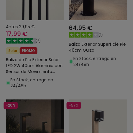
Antes
29,95 €
64,95 €
17,99 €
(
1
)
(
2
)
Baliza Exterior Superficie Pie
40cm Guiza
Solar
PROMO
En Stock, entrega en
Baliza de Pie Exterior Solar
24/48h
LED 2W 40cm Aluminio con
Sensor de Movimiento
Devah
En Stock, entrega en
24/48h
-20%
-57%