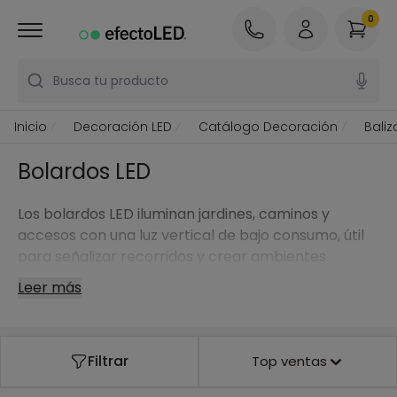
0
Busca tu producto
Inicio
Decoración LED
Catálogo Decoración
Baliz
Bolardos LED
Los bolardos LED iluminan jardines, caminos y
accesos con una luz vertical de bajo consumo, útil
para señalizar recorridos y crear ambientes
seguros.
Leer más
Filtrar
Top ventas