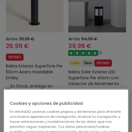
Antes
39,95 €
Antes
64,95 €
26,99 €
39,99 €
(
1
)
PROMO
Solar
New
PROMO
Baliza Exterior Superficie Pie
Baliza Solar Exterior LED
50cm Acero Inoxidable
Superficie Pie 40cm con
Emley
Detector de Movimiento
En Stock, entrega en
Kenya
Reservar, envío
48/72h
aproximado en 90 días
Cookies y opciones de publicidad
En efectoLED usamos cookies propias y de terceros para ofrecerte
una buena experiencia de navegación, analizar tu navegación y
-32%
-21%
hacer estimaciones y modelizaciones de los datos que nos
permitan seguir mejorando. Tus datos personales/cookies
pueden usarse para la personalización de anuncios. Las cookies