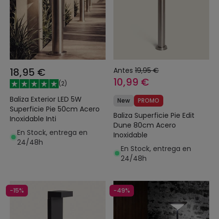
18,95 €
Antes
19,95 €
10,99 €
(
2
)
Baliza Exterior LED 5W
New
PROMO
Superficie Pie 50cm Acero
Baliza Superficie Pie Edit
Inoxidable Inti
Dune 80cm Acero
En Stock, entrega en
Inoxidable
24/48h
En Stock, entrega en
24/48h
-15%
-49%