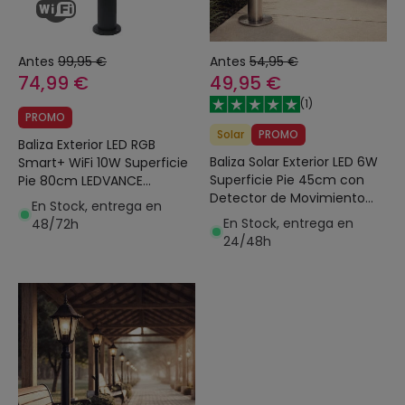
Antes
99,95 €
Antes
54,95 €
74,99 €
49,95 €
(
1
)
PROMO
Solar
PROMO
Baliza Exterior LED RGB
Baliza Solar Exterior LED 6W
Smart+ WiFi 10W Superficie
Superficie Pie 45cm con
Pie 80cm LEDVANCE
Detector de Movimiento
4058075564220
En Stock, entrega en
Helios Inox
En Stock, entrega en
48/72h
24/48h