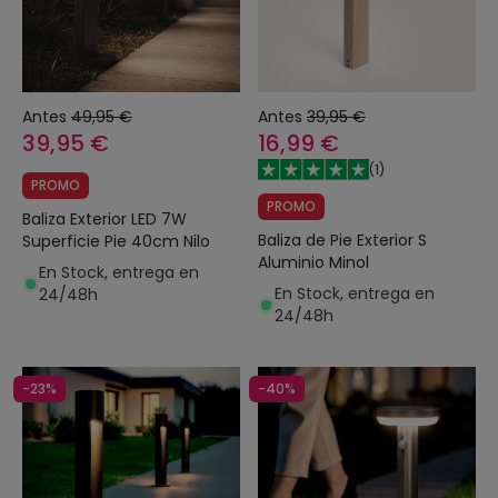
Antes
49,95 €
Antes
39,95 €
39,95 €
16,99 €
(
1
)
PROMO
PROMO
Baliza Exterior LED 7W
Baliza de Pie Exterior S
Superficie Pie 40cm Nilo
Aluminio Minol
En Stock, entrega en
En Stock, entrega en
24/48h
24/48h
-23%
-40%