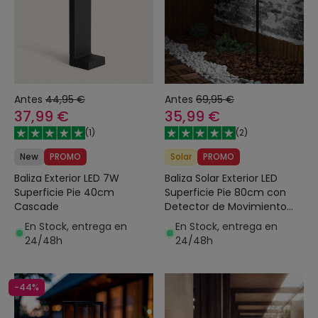
Antes
44,95 €
Antes
69,95 €
37,99 €
35,99 €
(
1
)
(
2
)
New
PROMO
Solar
PROMO
Baliza Exterior LED 7W
Baliza Solar Exterior LED
Superficie Pie 40cm
Superficie Pie 80cm con
Cascade
Detector de Movimiento
Yuma Big
En Stock, entrega en
En Stock, entrega en
24/48h
24/48h
-44%