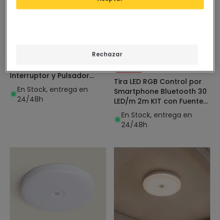
9,95 €
Antes
14,95 €
4,99 €
(
6
)
(
1
)
ADVANCED
ESSENTIAL
Rechazar
Interruptor Telerruptor
WiFi Compatible con
PROMO
Interruptor y Pulsador
Tira LED RGB Control por
Convencional
En Stock, entrega en
Smartphone Bluetooth 30
24/48h
LED/m 2m KIT con Fuente
de Alimentación
En Stock, entrega en
24/48h