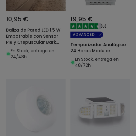
10,95 €
19,95 €
(
6
)
Baliza de Pared LED 1.5 W
ADVANCED
Empotrable con Sensor
PIR y Crepuscular Bark
Temporizador Analógico
Blanco
En Stock, entrega en
24 Horas Modular
24/48h
En Stock, entrega en
48/72h