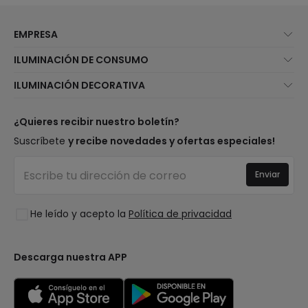
EMPRESA
Quiénes somos
ILUMINACIÓN DE CONSUMO
Atención al cliente
Novedades iluminación
ILUMINACIÓN DECORATIVA
Métodos de envío
Marcas
Novedades lámparas
Métodos de pago
Tipos de casquillo de Bombillas
Top Marcas
¿Quieres recibir nuestro boletín?
¿Eres profesional?
Calculadora de ahorro LED
Espacios
Suscríbete
y recibe novedades y ofertas especiales!
Tiendas
Presupuestos
Estilos
Canal de denuncias
Iluminación para empresas
Enviar
Colecciones
Preguntas frecuentes
Liquidación OutLED
Tendencias
Únete a nosotros
He leído y acepto la
Política de privacidad
LoveYouGreen
Iniciar sesión
Descarga nuestra APP