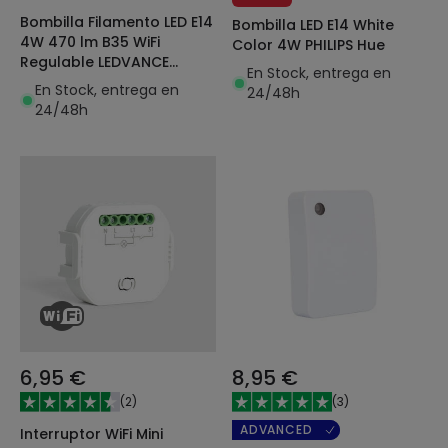
Bombilla Filamento LED E14
Bombilla LED E14 White
4W 470 lm B35 WiFi
Color 4W PHILIPS Hue
Regulable LEDVANCE
En Stock, entrega en
Smart+
En Stock, entrega en
24/48h
24/48h
6,95 €
8,95 €
(
2
)
(
3
)
ADVANCED
Interruptor WiFi Mini