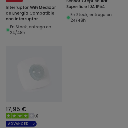
Sensor Crepuscular
Superficie 10A IP54
Interruptor WiFi Medidor
de Energía Compatible
En Stock, entrega en
con Interruptor
24/48h
Convencional SONOFF
En Stock, entrega en
Dual R3 15A
24/48h
17,95 €
(
1
)
ADVANCED