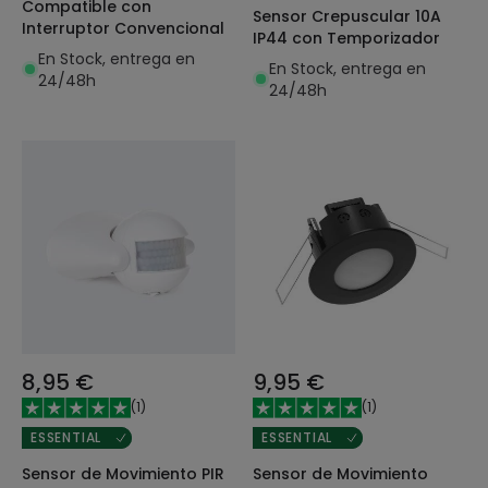
Compatible con
Sensor Crepuscular 10A
Interruptor Convencional
IP44 con Temporizador
En Stock, entrega en
En Stock, entrega en
24/48h
24/48h
8,95 €
9,95 €
(
1
)
(
1
)
ESSENTIAL
ESSENTIAL
Sensor de Movimiento PIR
Sensor de Movimiento