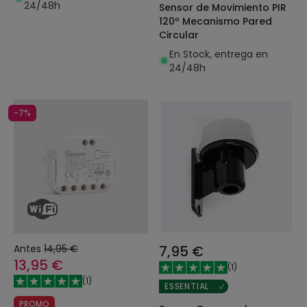
24/48h
Sensor de Movimiento PIR
120º Mecanismo Pared
Circular
En Stock, entrega en
24/48h
-7%
Antes
14,95 €
7,95 €
13,95 €
(
1
)
(
1
)
ESSENTIAL
PROMO