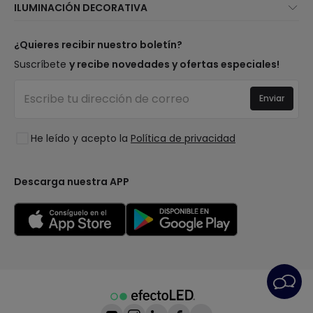
ILUMINACIÓN DECORATIVA
Métodos de envío
Marcas
Novedades lámparas
Métodos de pago
Tipos de casquillo de Bombillas
Top Marcas
¿Quieres recibir nuestro boletín?
¿Eres profesional?
Calculadora de ahorro LED
Espacios
Suscríbete
y recibe novedades y ofertas especiales!
Tiendas
Presupuestos
Estilos
Canal de denuncias
Iluminación para empresas
Enviar
Colecciones
Preguntas frecuentes
Liquidación OutLED
Tendencias
Únete a nosotros
He leído y acepto la
Política de privacidad
LoveYouGreen
Iniciar sesión
Descarga nuestra APP