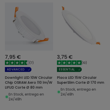
7,95 €
3,75 €
(
7
)
(
10
)
ADVANCED
ESSENTIAL
Downlight LED 10W Circular
Placa LED 15W Circular
Chip OSRAM Aero 110 lm/W
SuperSlim Corte Ø 170 mm
LIFUD Corte Ø 80 mm
En Stock, entrega en
En Stock, entrega en
24/48h
24/48h