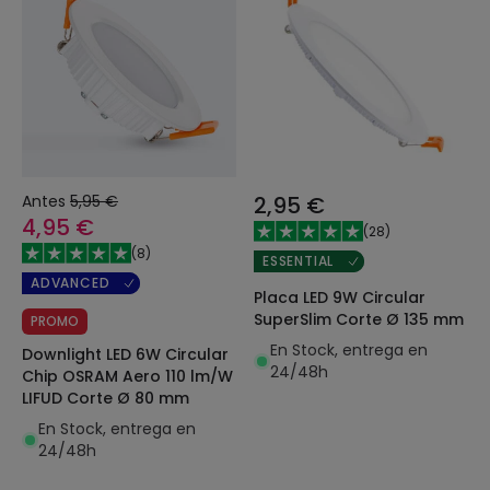
Antes
5,95 €
2,95 €
4,95 €
(
28
)
(
8
)
ESSENTIAL
ADVANCED
Placa LED 9W Circular
SuperSlim Corte Ø 135 mm
PROMO
En Stock, entrega en
Downlight LED 6W Circular
24/48h
Chip OSRAM Aero 110 lm/W
LIFUD Corte Ø 80 mm
En Stock, entrega en
24/48h