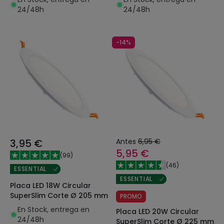
24/48h
24/48h
-14%
3,95 €
Antes
6,95 €
5,95 €
(
99
)
(
46
)
ESSENTIAL
ESSENTIAL
Placa LED 18W Circular
SuperSlim Corte Ø 205 mm
PROMO
En Stock, entrega en
Placa LED 20W Circular
24/48h
SuperSlim Corte Ø 225 mm