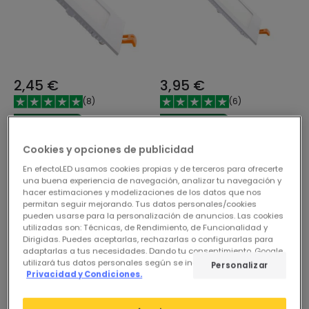
2,45 €
3,95 €
(
8
)
(
6
)
ESSENTIAL
ESSENTIAL
Placa LED 6W Cuadrada
Placa LED 12W Cuadrada
Cookies y opciones de publicidad
SuperSlim Corte 105x105
SuperSlim Corte 155x155
En efectoLED usamos cookies propias y de terceros para ofrecerte
mm
mm
una buena experiencia de navegación, analizar tu navegación y
En Stock, entrega en
En Stock, entrega en
hacer estimaciones y modelizaciones de los datos que nos
24/48h
24/48h
permitan seguir mejorando. Tus datos personales/cookies
pueden usarse para la personalización de anuncios. Las cookies
utilizadas son: Técnicas, de Rendimiento, de Funcionalidad y
Dirigidas. Puedes aceptarlas, rechazarlas o configurarlas para
adaptarlas a tus necesidades. Dando tu consentimiento, Google
utilizará tus datos personales según se indica en su sitio de
Personalizar
Privacidad y Condiciones.