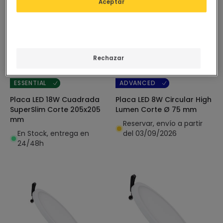
Aceptar
4,95 €
5,95 €
Rechazar
(
17
)
(
3
)
ESSENTIAL
ADVANCED
Placa LED 18W Cuadrada
Placa LED 8W Circular High
SuperSlim Corte 205x205
Lumen Corte Ø 75 mm
mm
Reservar, envío a partir
En Stock, entrega en
del 03/09/2026
24/48h