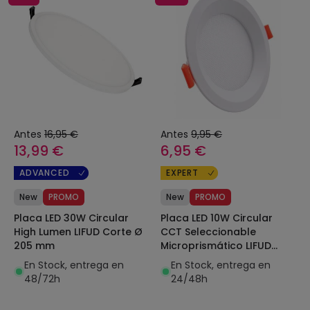
Antes
16,95 €
Antes
9,95 €
13,99 €
6,95 €
ADVANCED
EXPERT
New
PROMO
New
PROMO
Placa LED 30W Circular
Placa LED 10W Circular
High Lumen LIFUD Corte Ø
CCT Seleccionable
205 mm
Microprismático LIFUD
Corte Ø 110 mm
En Stock, entrega en
En Stock, entrega en
48/72h
24/48h