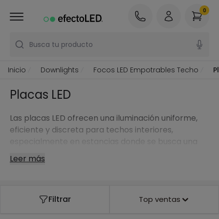
0
Busca tu producto
Inicio
Downlights
Focos LED Empotrables Techo
P
Placas LED
Las placas LED ofrecen una iluminación uniforme,
eficiente y discreta para techos interiores,
especialmente en estancias donde se busca una
luz amplia sin sombras marcadas.
Leer más
Filtrar
Top ventas