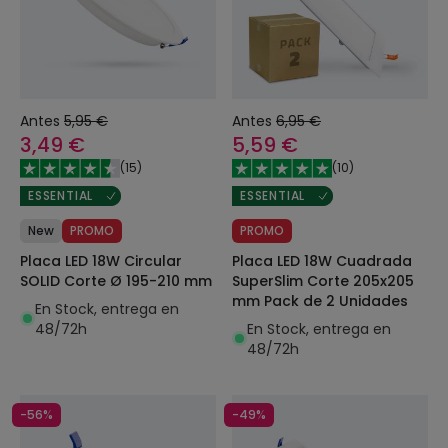
Antes
5,95 €
Antes
6,95 €
3,49 €
5,59 €
(
15
)
(
10
)
ESSENTIAL
ESSENTIAL
New
PROMO
PROMO
Placa LED 18W Circular
Placa LED 18W Cuadrada
SOLID Corte Ø 195-210 mm
SuperSlim Corte 205x205
mm Pack de 2 Unidades
En Stock, entrega en
48/72h
En Stock, entrega en
48/72h
-56%
-49%