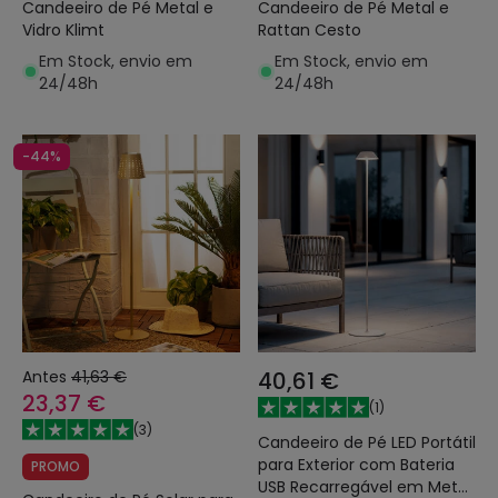
Candeeiro de Pé Metal e
Candeeiro de Pé Metal e
Vidro Klimt
Rattan Cesto
Em Stock, envio em
Em Stock, envio em
24/48h
24/48h
-44%
Antes
41,63 €
40,61 €
23,37 €
(
1
)
(
3
)
Candeeiro de Pé LED Portátil
para Exterior com Bateria
PROMO
USB Recarregável em Metal