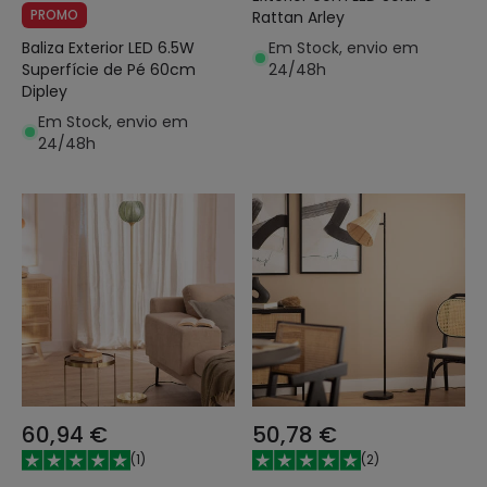
PROMO
Rattan Arley
Em Stock, envio em
Baliza Exterior LED 6.5W
24/48h
Superfície de Pé 60cm
Dipley
Em Stock, envio em
24/48h
60,94 €
50,78 €
(
1
)
(
2
)