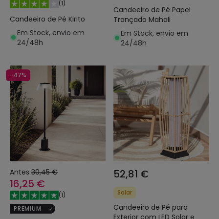
(
1
)
Candeeiro de Pé Papel
Candeeiro de Pé Kirito
Trançado Mahali
Em Stock, envio em
Em Stock, envio em
24/48h
24/48h
-47%
Antes
30,45 €
52,81 €
16,25 €
Solar
(
1
)
Candeeiro de Pé para
PREMIUM
Exterior com LED Solar e