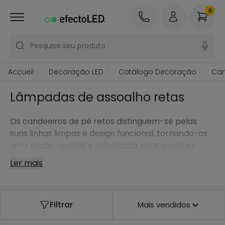
0
Pesquise seu produto
Accueil
Decoração LED
Catálogo Decoração
Can
Lâmpadas de assoalho retas
Os candeeiros de pé retos distinguem-se pelas
suas linhas limpas e design funcional, tornando-os
uma opção versátil e sofisticada para qualquer
casa ou escritório.
Ler mais
Filtrar
Mais vendidos