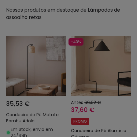
Nossos produtos em destaque de
Lâmpadas de
assoalho retas
-43%
35,53 €
Antes
66,02 €
37,60 €
Candeeiro de Pé Metal e
Bambu Adola
PROMO
Em Stock, envio em
Candeeiro de Pé Alumínio
24/48h
Odyssey