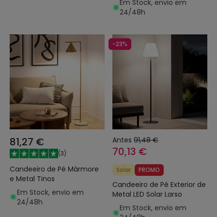
Em Stock, envio em
24/48h
-23%
81,27 €
Antes
91,48 €
70,13 €
(
3
)
Candeeiro de Pé Mármore
Solar
PROMO
e Metal Tinos
Candeeiro de Pé Exterior de
Em Stock, envio em
Metal LED Solar Larso
24/48h
Em Stock, envio em