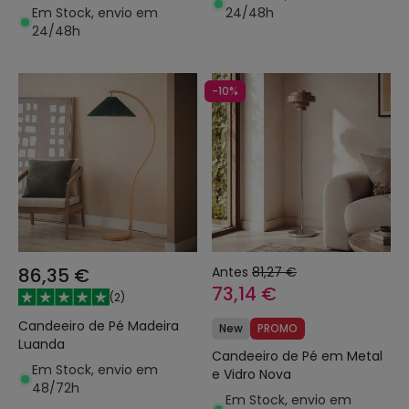
Em Stock, envio em
24/48h
24/48h
-10%
86,35 €
Antes
81,27 €
73,14 €
(
2
)
Candeeiro de Pé Madeira
New
PROMO
Luanda
Candeeiro de Pé em Metal
Em Stock, envio em
e Vidro Nova
48/72h
Em Stock, envio em