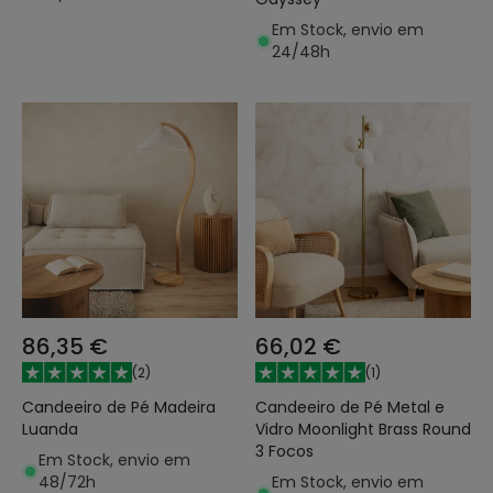
Em Stock, envio em
24/48h
86,35 €
66,02 €
(
2
)
(
1
)
Candeeiro de Pé Madeira
Candeeiro de Pé Metal e
Luanda
Vidro Moonlight Brass Round
3 Focos
Em Stock, envio em
48/72h
Em Stock, envio em