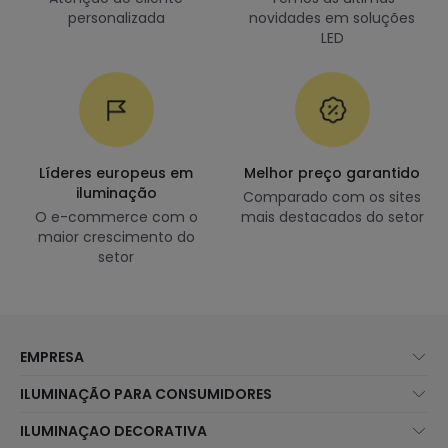
personalizada
novidades em soluções
LED
Líderes europeus em
Melhor preço garantido
iluminação
Comparado com os sites
O e-commerce com o
mais destacados do setor
maior crescimento do
setor
EMPRESA
Sobre Nós
ILUMINAÇÃO PARA CONSUMIDORES
Atendimento ao Cliente
Novidades Iluminação
ILUMINAÇAO DECORATIVA
Métodos de Envio
Marcas