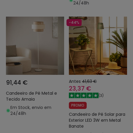
24/48h
-44%
91,44 €
Antes
41,63 €
23,37 €
Candeeiro de Pé Metal e
(
3
)
Tecido Amaia
PROMO
Em Stock, envio em
24/48h
Candeeiro de Pé Solar para
Exterior LED 3W em Metal
Banate