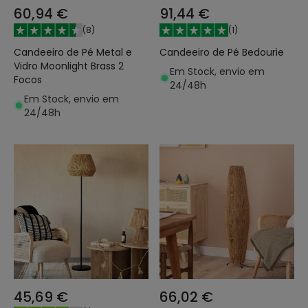
60,94 €
91,44 €
(
8
)
(
1
)
Candeeiro de Pé Metal e
Candeeiro de Pé Bedourie
Vidro Moonlight Brass 2
Em Stock, envio em
Focos
24/48h
Em Stock, envio em
24/48h
45,69 €
66,02 €