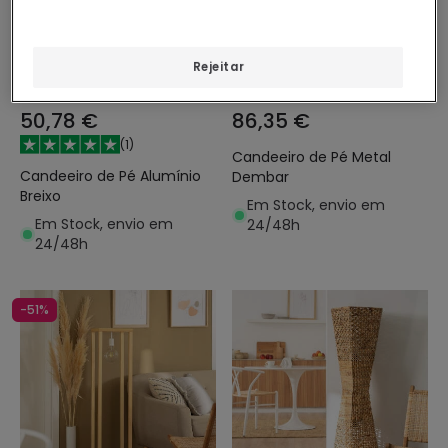
Rejeitar
50,78 €
86,35 €
(
1
)
Candeeiro de Pé Metal
Candeeiro de Pé Alumínio
Dembar
Breixo
Em Stock, envio em
Em Stock, envio em
24/48h
24/48h
-51%