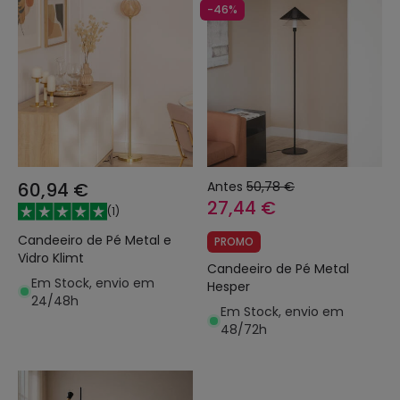
-46%
60,94 €
Antes
50,78 €
27,44 €
(
1
)
Candeeiro de Pé Metal e
PROMO
Vidro Klimt
Candeeiro de Pé Metal
Em Stock, envio em
Hesper
24/48h
Em Stock, envio em
48/72h