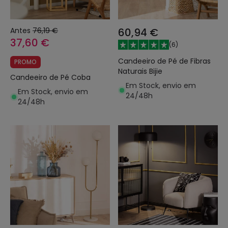
Antes
76,19 €
60,94 €
37,60 €
(
6
)
Candeeiro de Pé de Fibras
PROMO
Naturais Bijie
Candeeiro de Pé Coba
Em Stock, envio em
Em Stock, envio em
24/48h
24/48h