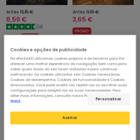
Antes
12,15 €
Antes
9,10 €
8,59 €
3,65 €
(
2
)
PROMO
Solar
PROMO
Jarro de Vidro LED Firefly
Conjunto de 3 Espetos LED
Em Stock, envio em
Cookies e opções de publicidade
Exterior Solar Dente-de-
24/48h
Na efectoLED utilizamos cookies próprios e de terceiros para lhe
Leão
oferecer uma melhor experiência de navegação, bem como para
Em Stock, envio em
saber quais áreas do site foram visitadas e para continuar
24/48h
melhorando. Os cookies utilizados são: Cookies necessários;
Cookies de desempenho; Cookies de funcionalidade e Cookies
direcionados. Você pode aceitá-los, rejeitá-los ou escolher suas
configurações para adaptá-los às suas necessidades. Para
obter mais informações, consulte nossa Política de Cookies.
Ler
Personalizar
mais
Aceitar