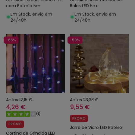
com Batería 5m
Bolas LED 5m
Em Stock, envio em
Em Stock, envio em
24/48h
24/48h
-65%
-59%
Antes
12,15 €
Antes
23,33 €
4,26 €
9,55 €
(
1
)
PROMO
PROMO
Jarro de Vidro LED Botero
Cortina de Grinalda LED