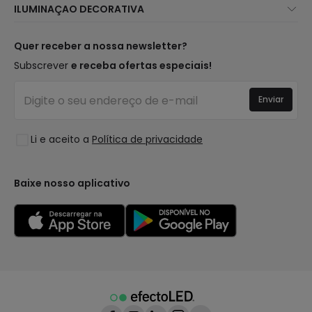
ILUMINAÇAO DECORATIVA
Métodos de Envio
Marcas
Novidades Candeeiros
Métodos de Pagamento
Tipos de Caps
Tendências
Quer receber a nossa newsletter?
É Profissional?
Calculadora
Marcas de Decoração Premium
Subscrever
e receba ofertas especiais!
Perguntas Frequentes (FAQ)
Orçamentos
Novidades em Decoração
Iniciar sessão
Iluminação para empresas
Enviar
Espaços
Liquidação OutLED
Estilos
Li e aceito a
Política de privacidade
Coleções
LoveYouGreen
Baixe nosso aplicativo