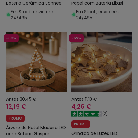
Bateria Cerâmica Schnee
Papel com Bateria Likasi
Em Stock, envio em
Em Stock, envio em
24/48h
24/48h
-60%
-62%
Antes
30,45 €
Antes
11,13 €
12,19 €
4,26 €
(
2
)
PROMO
PROMO
Árvore de Natal Madeira LED
Grinalda de Luzes LED
com Bateria Gaspar