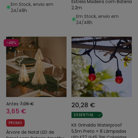
Estrela Madeira com Bateria
Em Stock, envio em
2.2m
24/48h
Em Stock, envio em
24/48h
-48%
Antes
7,06 €
20,28 €
3,65 €
ESSENTIAL
PROMO
Kit Grinalda Waterproof
5,5m Preto + 8 Lâmpadas
Árvore de Natal LED de
LED E27 G45 3W Coloridas