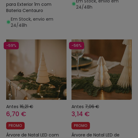
Em Stock, envio em
para Exterior 1m com
24/48h
Bateria Centauro
Em Stock, envio em
24/48h
-59%
-56%
Antes
16,21 €
Antes
7,06 €
6,70 €
3,14 €
PROMO
PROMO
Árvore de Natal LED com
Árvore de Natal LED de