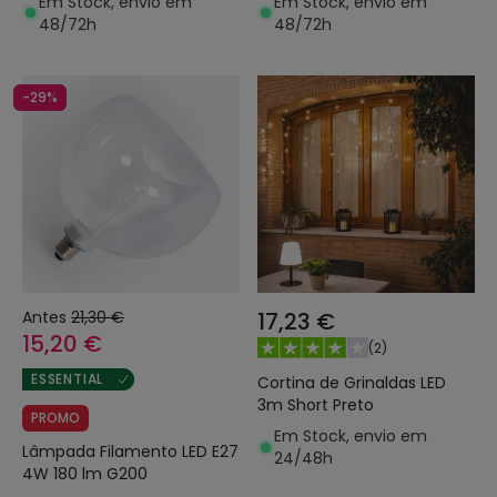
Em Stock, envio em
Em Stock, envio em
48/72h
48/72h
-29%
Antes
21,30 €
17,23 €
15,20 €
(
2
)
ESSENTIAL
Cortina de Grinaldas LED
3m Short Preto
PROMO
Em Stock, envio em
Lâmpada Filamento LED E27
24/48h
4W 180 lm G200