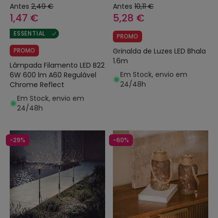
Antes
2,49 €
Antes
10,11 €
1,47 €
5,28 €
ESSENTIAL
PROMO
PROMO
Grinalda de Luzes LED Bhala
1.6m
Lâmpada Filamento LED B22
Em Stock, envio em
6W 600 lm A60 Regulável
24/48h
Chrome Reflect
Em Stock, envio em
24/48h
-29%
-60%