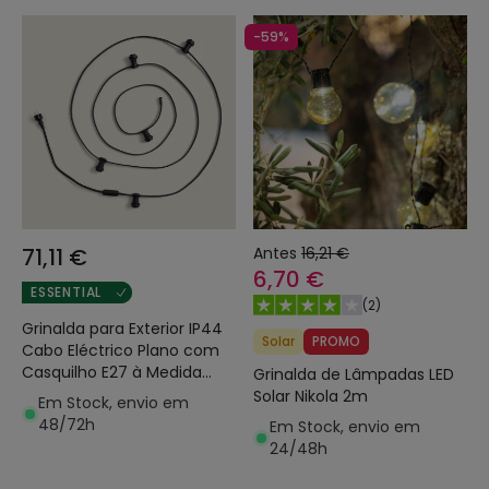
-59%
71,11 €
Antes
16,21 €
6,70 €
ESSENTIAL
(
2
)
Grinalda para Exterior IP44
Solar
PROMO
Cabo Eléctrico Plano com
Casquilho E27 à Medida
Grinalda de Lâmpadas LED
Preta
Solar Nikola 2m
Em Stock, envio em
48/72h
Em Stock, envio em
24/48h