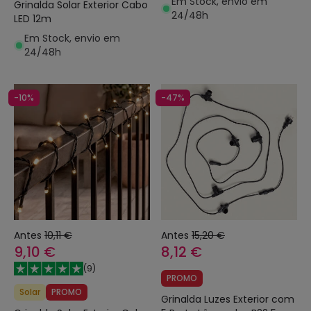
Em Stock, envio em
Grinalda Solar Exterior Cabo
24/48h
LED 12m
Em Stock, envio em
24/48h
-10%
-47%
Antes
10,11 €
Antes
15,20 €
9,10 €
8,12 €
(
9
)
PROMO
Solar
PROMO
Grinalda Luzes Exterior com