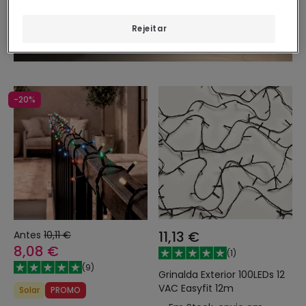
Rejeitar
-20%
11,13 €
Antes
10,11 €
8,08 €
(
1
)
(
9
)
Grinalda Exterior 100LEDs 12
VAC Easyfit 12m
Solar
PROMO