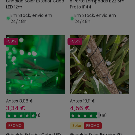
Grinalda Solar Exterior Cabo
5 Porta Lâmpadas B22 5m
LED 12m
Preto IP44
Em Stock, envio em
Em Stock, envio em
24/48h
24/48h
-59%
-55%
Antes
8,08 €
Antes
10,11 €
3,34 €
4,56 €
(
1
)
(
19
)
PROMO
Solar
PROMO
Grinalda Exterior Cabo LED
Grinalda Solar Exterior 30