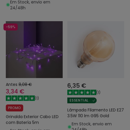
Em Stock, envio em
24/48h
-59%
Antes
8,08 €
6,35 €
3,34 €
(
1
)
(
1
)
ESSENTIAL
PROMO
Lâmpada Filamento LED E27
3.5W 110 lm G95 Gold
Grinalda Exterior Cabo LED
com Batería 5m
Em Stock, envio em
24/48h