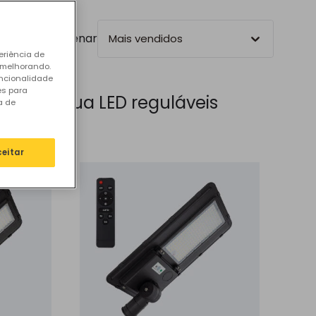
Ordenar
Mais vendidos
eriência de
 melhorando.
uncionalidade
es para
ros de rua LED reguláveis
a de
ceitar