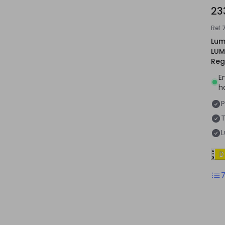
23
Ref
Lum
LUM
Reg
Púb
E
h
P