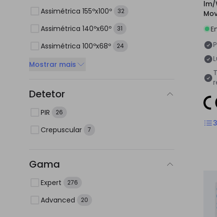
lm/
Assimétrica 155ºx100º
32
Mov
Púb
Assimétrica 140ºx60º
E
31
P
Assimétrica 100ºx68º
24
Mostrar mais
T
Detetor
PIR
26
Crepuscular
7
Gama
Expert
276
Advanced
20