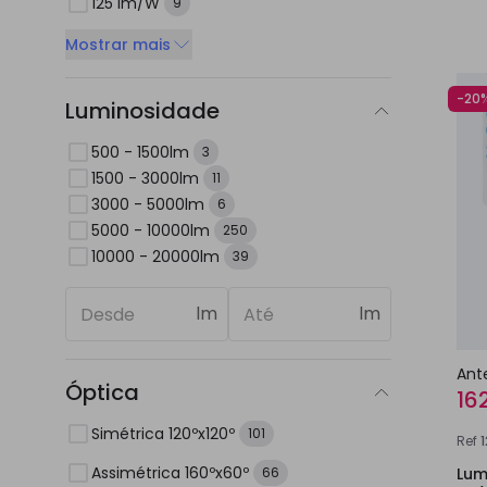
125 lm/W
9
Mostrar mais
-20
Luminosidade
500 - 1500lm
3
1500 - 3000lm
11
3000 - 5000lm
6
5000 - 10000lm
250
10000 - 20000lm
39
lm
lm
Ant
Óptica
16
Simétrica 120ºx120º
101
Ref
Assimétrica 160ºx60º
Lum
66