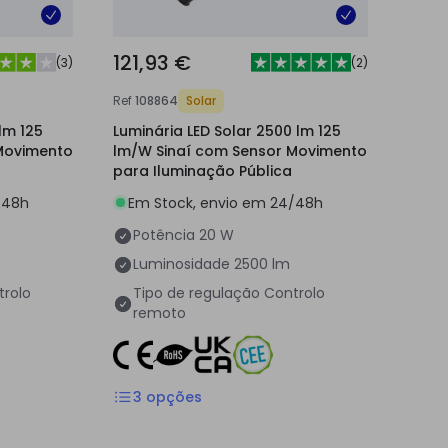
121,93 €
(
3
)
(
2
)
Ref
108864
Solar
lm 125
Luminária LED Solar 2500 lm 125
Movimento
lm/W Sinaí com Sensor Movimento
para Iluminação Pública
/48h
Em Stock, envio em 24/48h
Potência
20 W
Luminosidade
2500 lm
trolo
Tipo de regulação
Controlo
remoto
3
opções