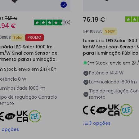
es
71,11 €
76,19 €
(
3
)
,94 €
Ref
108859
Solar
108858
Solar
PROMO
Luminária LED Solar 1800 
inária LED Solar 1000 lm
lm/W Sinaí com Sensor 
lm/W Sinai com Sensor de
para Iluminação Pública
imento para Iluminação
Em Stock, envio em 24
lica
m Stock, envio em 24/48h
Potência
14.4 W
otência
8 W
Luminosidade
1800 lm
Luminosidade
1000 lm
Tipo de regulação
Con
ipo de regulação
Controlo
remoto
remoto
3
opções
3
opções