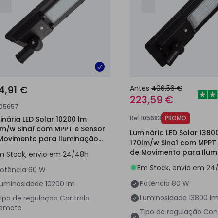
4,91 €
Antes
406,56 €
223,59 €
105657
Ref
105683
PROMO
inária LED Solar 10200 lm
lm/w Sinaí com MPPT e Sensor
Luminária LED Solar 1380
Movimento para Iluminação
170lm/w Sinaí com MPPT 
lica
de Movimento para Ilum
m Stock, envio em 24/48h
Pública
Em Stock, envio em 24
otência
60 W
Potência
80 W
Luminosidade
10200 lm
Luminosidade
13800 l
ipo de regulação
Controlo
remoto
Tipo de regulação
Con