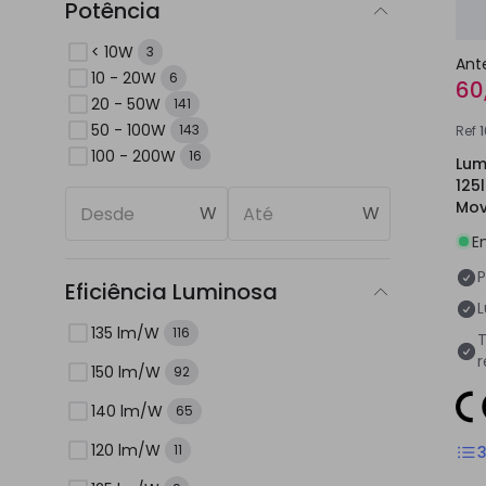
Potência
< 10W
3
Ant
10 - 20W
6
60
20 - 50W
141
50 - 100W
143
Ref
100 - 200W
16
Lum
125
Mov
W
W
Púb
E
P
Eficiência Luminosa
135 lm/W
116
T
150 lm/W
92
140 lm/W
65
120 lm/W
11