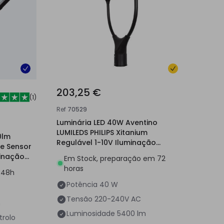
203,25 €
(
1
)
Ref
70529
Luminária LED 40W Aventino
LUMILEDS PHILIPS Xitanium
0lm
Regulável 1-10V Iluminação
e Sensor
Pública
inação
Em Stock, preparação em 72
horas
/48h
Potência
40 W
Tensão
220-240V AC
m
Luminosidade
5400 lm
trolo