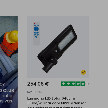
254,08 €
(
1
)
Ref
105651
Luminária LED Solar 6400lm
160lm/w Sinaí com MPPT e Sensor
de Movimento para Iluminação