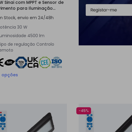
W Sinai com MPPT e Sensor de
imento para Iluminação
lica
m Stock, envio em 24/48h
otência
30 W
Luminosidade
4500 lm
ipo de regulação
Controlo
remoto
3
opções
-45%