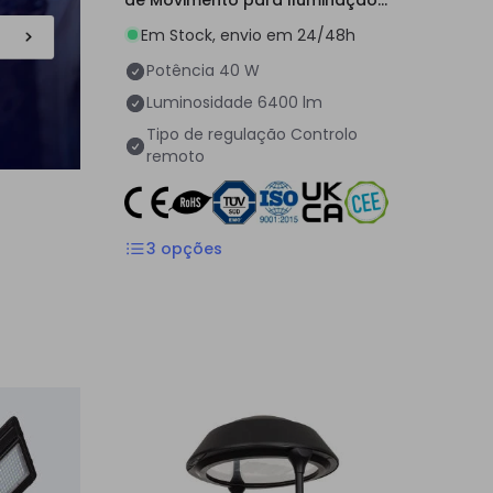
Pública
Em Stock, envio em 24/48h
Potência
40 W
Luminosidade
6400 lm
Tipo de regulação
Controlo
remoto
3
opções