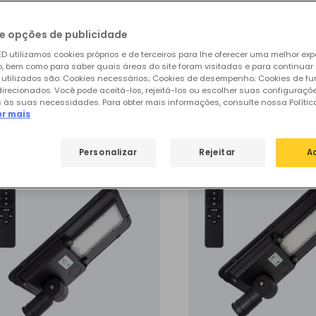
e opções de publicidade
ar
de
74 produtos
31
D utilizamos cookies próprios e de terceiros para lhe oferecer uma melhor exp
 bem como para saber quais áreas do site foram visitadas e para continuar
 utilizados são: Cookies necessários; Cookies de desempenho; Cookies de f
direcionados. Você pode aceitá-los, rejeitá-los ou escolher suas configuraçõ
sos produtos em destaque de
Candeei
 às suas necessidades. Para obter mais informações, consulte nossa Polític
er mais
Personalizar
Rejeitar
A
%