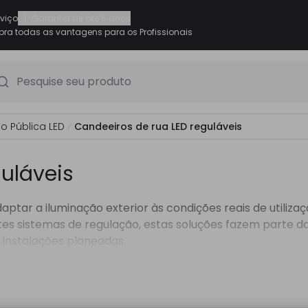
|
rviço
Garantia de até 5 anos
ra todas as vantagens para os Profissionais
Pesquise seu produto
o Pública LED
Candeeiros de rua LED reguláveis
uláveis
aptar a iluminação exterior às condições reais de utiliz
tes sistemas de regulação, estas soluções fazem parte d
instalações planeadas.