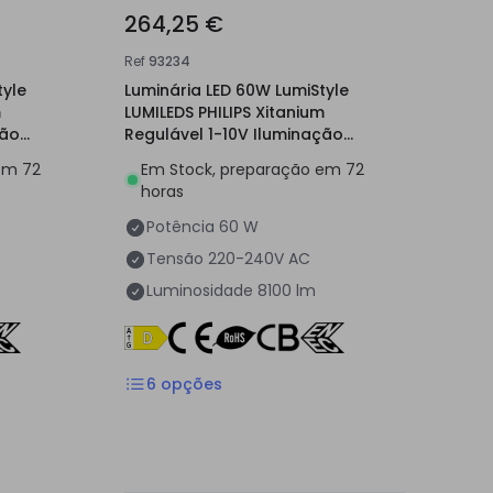
264,25 €
Ref
93234
tyle
Luminária LED 60W LumiStyle
m
LUMILEDS PHILIPS Xitanium
ção
Regulável 1-10V Iluminação
Pública
em 72
Em Stock, preparação em 72
horas
Potência
60 W
Tensão
220-240V AC
Luminosidade
8100 lm
6
opções