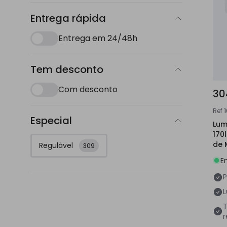
Entrega rápida
Entrega em 24/48h
Tem desconto
Com desconto
30
Ref
Especial
Lum
170
de 
Regulável
309
Púb
E
P
T