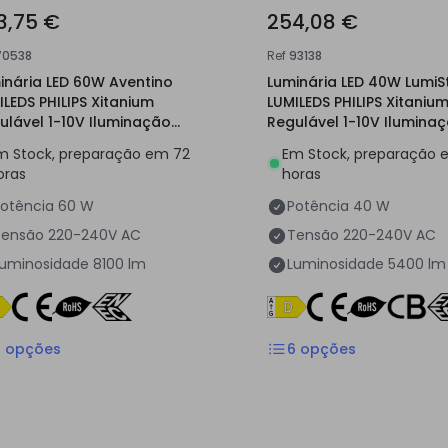
3,75 €
254,08 €
70538
Ref
93138
inária LED 60W Aventino
Luminária LED 40W LumiS
ILEDS PHILIPS Xitanium
LUMILEDS PHILIPS Xitaniu
ulável 1-10V Iluminação
Regulável 1-10V Ilumina
lica
Pública
m Stock, preparação em 72
Em Stock, preparação 
oras
horas
otência
60 W
Potência
40 W
Tensão
220-240V AC
Tensão
220-240V AC
Luminosidade
8100 lm
Luminosidade
5400 lm
7
opções
6
opções