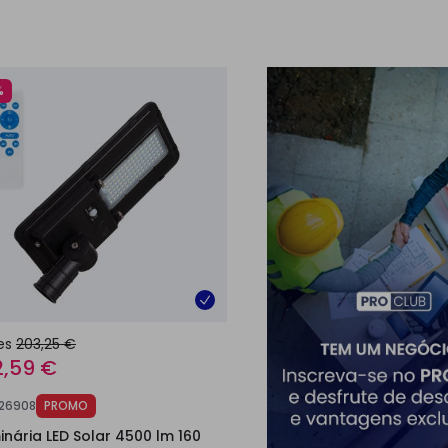
%
es
203,25 €
2,59 €
126908
PROMO
inária LED Solar 4500 lm 160