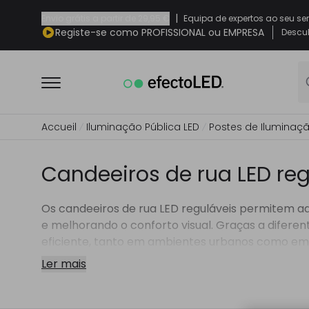
|
Envio grátis a partir de
29,95 €
Equipa de expertos ao seu se
Registe-se como PROFISSIONAL ou EMPRESA
Descub
Accueil
Iluminação Pública LED
Postes de Iluminaçã
Candeeiros de rua LED reg
Os candeeiros de rua LED reguláveis permitem ad
e melhorando o conforto visual. Graças a diferen
eficiente, tanto em ambientes urbanos como em 
Ler mais