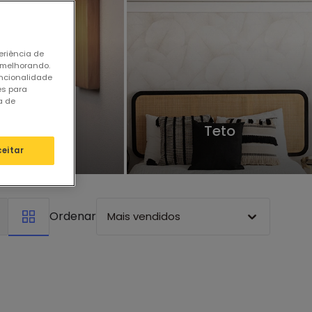
eriência de
 melhorando.
uncionalidade
es para
a de
Parede
Teto
ceitar
Ordenar
Mais vendidos