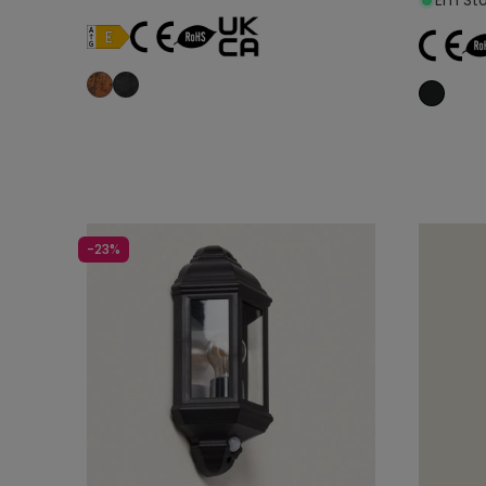
Em Sto
Adicionar ao carrinho
-23%