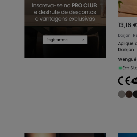
13,16 
Darjan
Re
Aplique 
Darkjan
Wengué
Em Sto