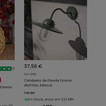
37,56 €
(
1
)
Ref
113181
Candeeiro de Parede Exterior
Alumínio Adaoua
Exterior
Verde
Em Stock, envio em 24/48h