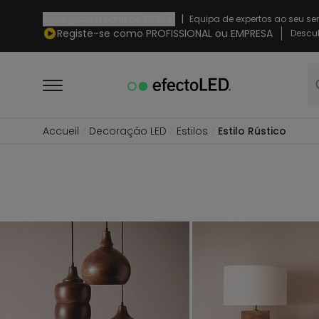
|
Envio grátis a partir de
29,95 €
Equipa de expertos ao seu se
Registe-se como PROFISSIONAL ou EMPRESA
Descub
Accueil
Decoração LED
Estilos
Estilo Rústico