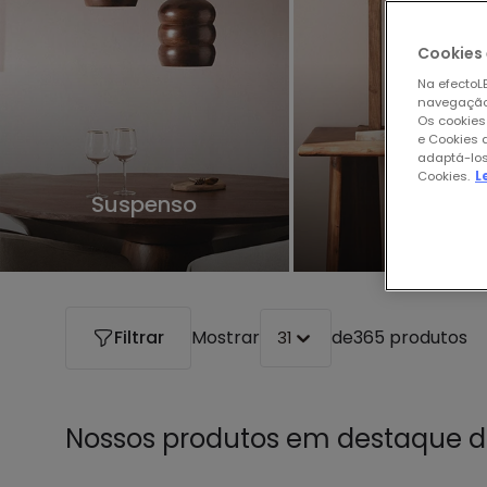
Cookies 
Na efectoLE
navegação,
Os cookies
e Cookies 
adaptá-los
Cookies.
L
Suspenso
Mesa
Filtrar
Mostrar
de
365 produtos
31
Nossos produtos em destaque 