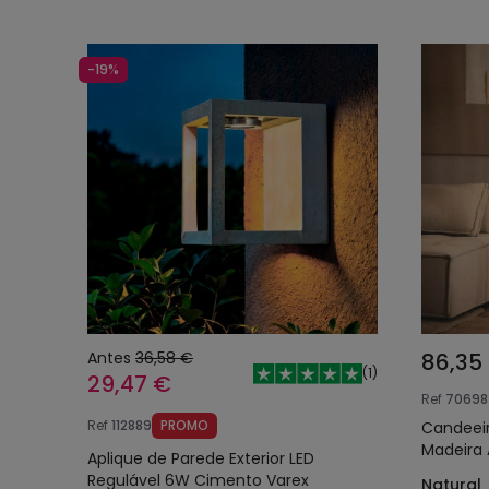
-19%
Antes
36,58 €
86,35
(
1
)
29,47 €
Ref
70698
Ref
112889
PROMO
Candeeir
Madeira 
Aplique de Parede Exterior LED
Regulável 6W Cimento Varex
Natural