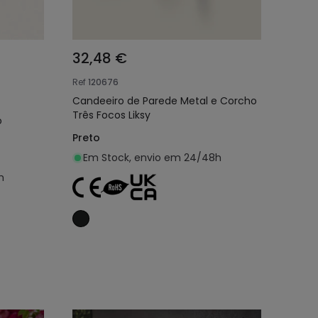
32,48 €
Ref
120676
Candeeiro de Parede Metal e Corcho
Três Focos Liksy
o
Preto
Em Stock, envio em 24/48h
h
nho
Adicionar ao carrinho