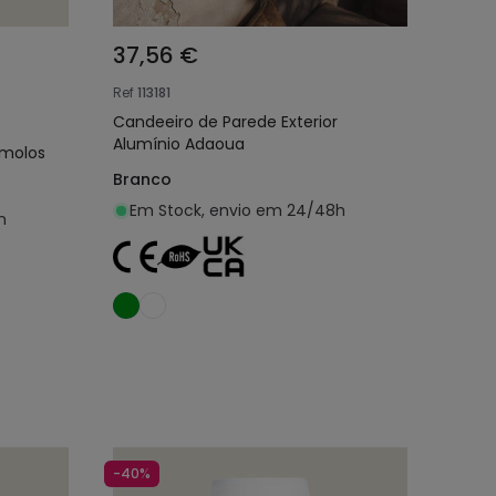
37,56 €
Ref
113181
Candeeiro de Parede Exterior
Alumínio Adaoua
imolos
Branco
Em Stock, envio em 24/48h
h
nho
Adicionar ao carrinho
-40%