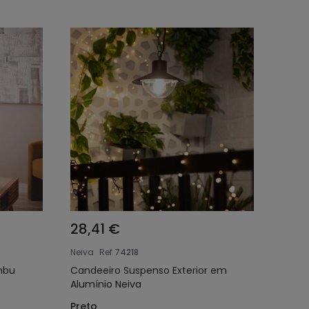
28,41 €
Neiva
Ref
74218
mbu
Candeeiro Suspenso Exterior em
Alumínio Neiva
Preto