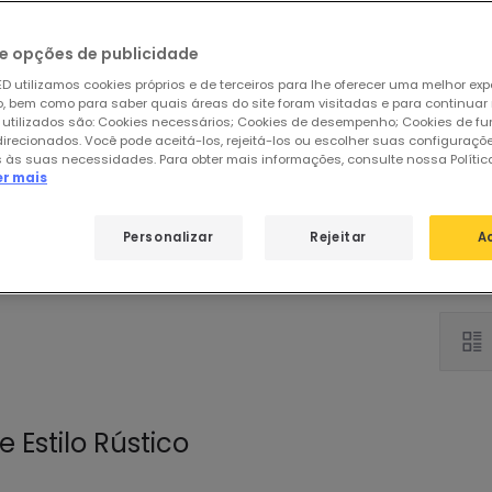
e opções de publicidade
D utilizamos cookies próprios e de terceiros para lhe oferecer uma melhor exp
 bem como para saber quais áreas do site foram visitadas e para continuar
 utilizados são: Cookies necessários; Cookies de desempenho; Cookies de f
direcionados. Você pode aceitá-los, rejeitá-los ou escolher suas configuraçõ
 às suas necessidades. Para obter mais informações, consulte nossa Polític
er mais
Pé
Personalizar
Rejeitar
A
de
Estilo Rústico