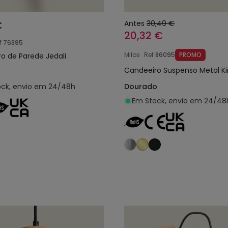
€
Antes
30,49 €
20,32 €
f
76395
Milos
Ref
86095
PROMO
o de Parede Jedali
Candeeiro Suspenso Metal K
ck, envio em 24/48h
Dourado
Em Stock, envio em 24/48
Adicionar ao carrinho
Adicionar ao carri