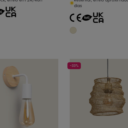
ck, envio em 24/48h
Reservar, envio aproxima
dias
Adicionar ao carrinho
Adicionar ao carri
-33%