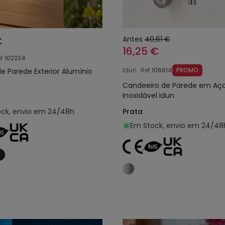
€
Antes
40,61 €
16,25 €
f
102234
Idun
Ref
106614
PROMO
de Parede Exterior Alumínio
Candeeiro de Parede em Aç
Inoxidável Idun
ck, envio em 24/48h
Prata
Em Stock, envio em 24/48
Adicionar ao carrinho
Adicionar ao carri