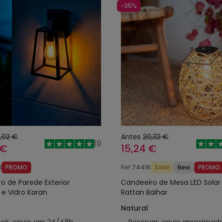
-25%
,02 €
Antes
20,32 €
(
1
)
 €
15,24 €
8
PROMO
Ref
74416
Solar
New
PROMO
o de Parede Exterior
Candeeiro de Mesa LED Solar 
 e Vidro Karan
Rattan Baihar
Natural