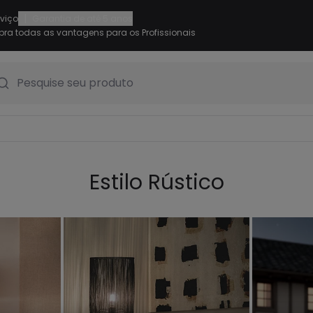
|
rviço
Garantia de até 5 anos
ra todas as vantagens para os Profissionais
Pesquise seu produto
Estilo Rústico