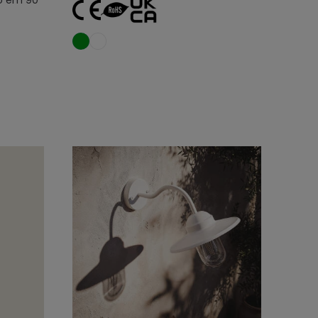
do em 90
nho
Adicionar ao carrinho