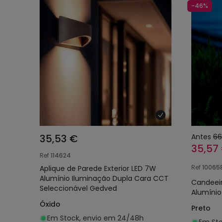
-46%
35,53 €
Antes
66
35,57
Ref
114624
Ref
10065
Aplique de Parede Exterior LED 7W
Alumínio Iluminação Dupla Cara CCT
Candeeir
Seleccionável Gedved
Alumínio
Óxido
Preto
Em Stock, envio em 24/48h