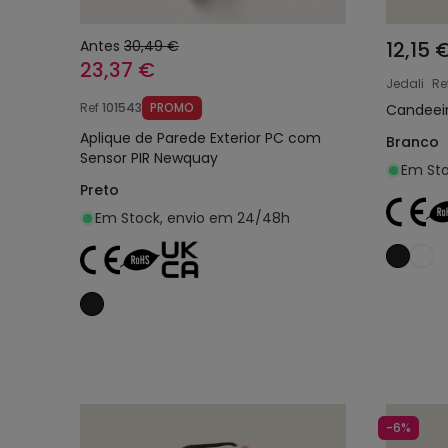
Antes
30,49 €
12,15 
23,37 €
Jedali
Re
Ref
101543
PROMO
Candeeir
Aplique de Parede Exterior PC com
Branco
Sensor PIR Newquay
Em Sto
Preto
Em Stock, envio em 24/48h
Adicionar ao carrinho
-6%