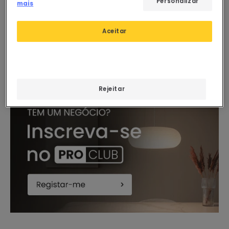
Personalizar
mais
PROMO
Em Stock, envio em
24/48h
Aplique de Parede de
Aceitar
Rattan Baracoa Nusu
Em Stock, envio em
24/48h
Rejeitar