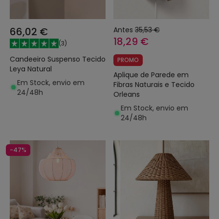
66,02 €
Antes
35,53 €
18,29 €
(
3
)
Candeeiro Suspenso Tecido
PROMO
Leya Natural
Aplique de Parede em
Em Stock, envio em
Fibras Naturais e Tecido
24/48h
Orleans
Em Stock, envio em
24/48h
-47%