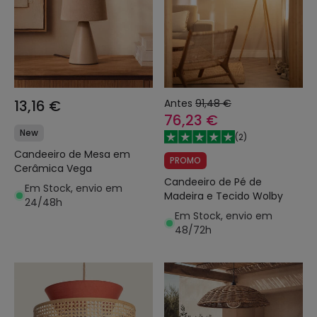
13,16 €
Antes
91,48 €
76,23 €
New
(
2
)
Candeeiro de Mesa em
PROMO
Cerâmica Vega
Candeeiro de Pé de
Em Stock, envio em
Madeira e Tecido Wolby
24/48h
Em Stock, envio em
48/72h