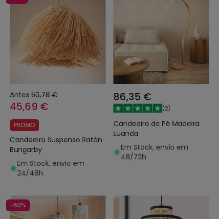
Antes
50,78 €
86,35 €
45,69 €
(
2
)
Candeeiro de Pé Madeira
PROMO
Luanda
Candeeiro Suspenso Ratán
Em Stock, envio em
Bungarby
48/72h
Em Stock, envio em
24/48h
-60%