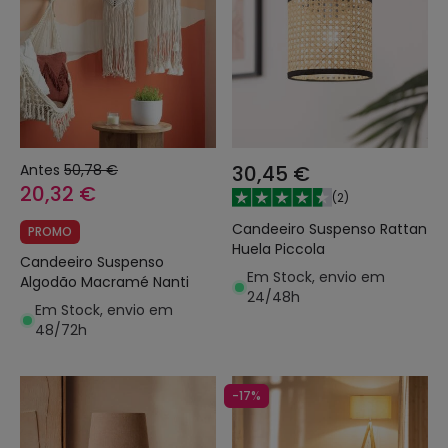
Antes
50,78 €
30,45 €
20,32 €
(
2
)
Candeeiro Suspenso Rattan
PROMO
Huela Piccola
Candeeiro Suspenso
Em Stock, envio em
Algodão Macramé Nanti
24/48h
Em Stock, envio em
48/72h
-17%