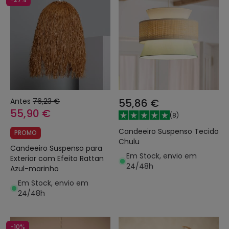
Antes
76,23 €
55,86 €
55,90 €
(
8
)
Candeeiro Suspenso Tecido
PROMO
Chulu
Candeeiro Suspenso para
Em Stock, envio em
Exterior com Efeito Rattan
24/48h
Azul-marinho
Em Stock, envio em
24/48h
-10%