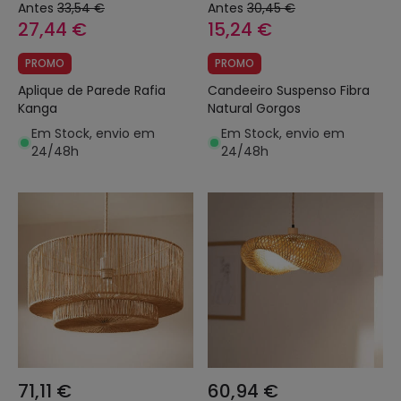
Antes
33,54 €
Antes
30,45 €
27,44 €
15,24 €
PROMO
PROMO
Aplique de Parede Rafia
Candeeiro Suspenso Fibra
Kanga
Natural Gorgos
Em Stock, envio em
Em Stock, envio em
24/48h
24/48h
71,11 €
60,94 €