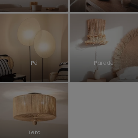
Pé
Parede
Teto