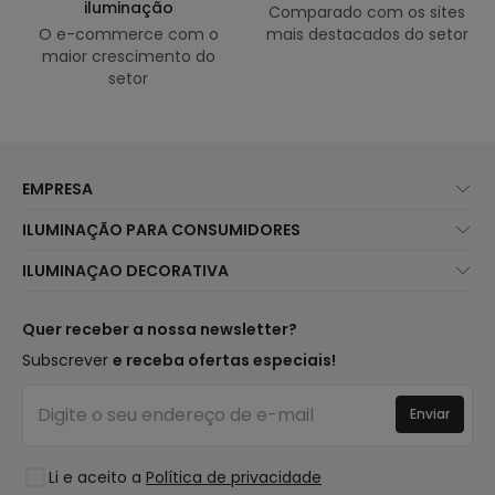
iluminação
Comparado com os sites
O e-commerce com o
mais destacados do setor
maior crescimento do
setor
EMPRESA
Sobre Nós
ILUMINAÇÃO PARA CONSUMIDORES
Atendimento ao Cliente
Novidades Iluminação
ILUMINAÇAO DECORATIVA
Métodos de Envio
Marcas
Novidades Candeeiros
Métodos de Pagamento
Tipos de Caps
Tendências
Quer receber a nossa newsletter?
É Profissional?
Calculadora
Marcas de Decoração Premium
Subscrever
e receba ofertas especiais!
Perguntas Frequentes (FAQ)
Orçamentos
Novidades em Decoração
Iniciar sessão
Iluminação para empresas
Enviar
Espaços
Liquidação OutLED
Estilos
Li e aceito a
Política de privacidade
Coleções