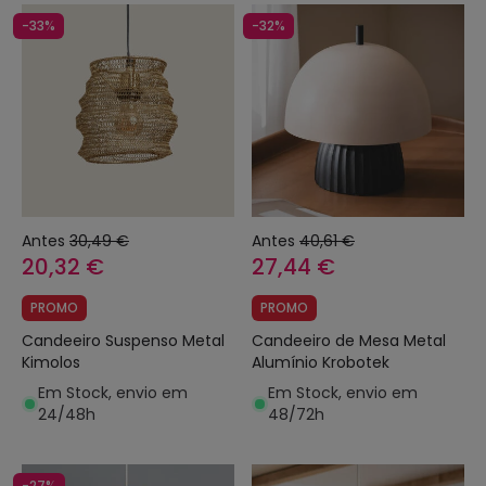
-33%
-32%
Antes
30,49 €
Antes
40,61 €
20,32 €
27,44 €
PROMO
PROMO
Candeeiro Suspenso Metal
Candeeiro de Mesa Metal
Kimolos
Alumínio Krobotek
Em Stock, envio em
Em Stock, envio em
24/48h
48/72h
-27%