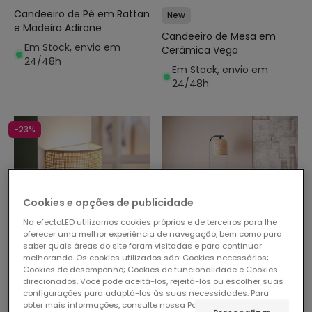
Candeeiro de Pé em Rattan
New
e Madeira Adirane
Candeeiro de Mesa em
Em Stock, envio em
Cerâmica Vega
24/48h
Em Stock, envio em
24/48h
-23%
Cookies e opções de publicidade
Na efectoLED utilizamos cookies próprios e de terceiros para lhe
oferecer uma melhor experiência de navegação, bem como para
saber quais áreas do site foram visitadas e para continuar
melhorando. Os cookies utilizados são: Cookies necessários;
Antes
30,45 €
35,53 €
Cookies de desempenho; Cookies de funcionalidade e Cookies
23,37 €
direcionados. Você pode aceitá-los, rejeitá-los ou escolher suas
configurações para adaptá-los às suas necessidades. Para
Candeeiro de Pé Metal e
(
1
)
obter mais informações, consulte nossa Política de Cookies.
Ler
Bambu Adola