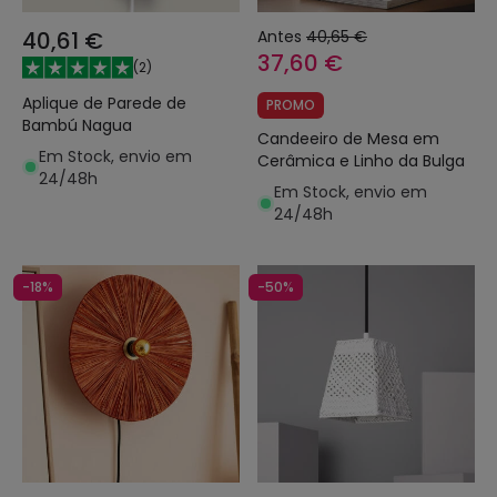
40,61 €
Antes
40,65 €
37,60 €
(
2
)
Aplique de Parede de
PROMO
Bambú Nagua
Candeeiro de Mesa em
Em Stock, envio em
Cerâmica e Linho da Bulga
24/48h
Em Stock, envio em
24/48h
-18%
-50%