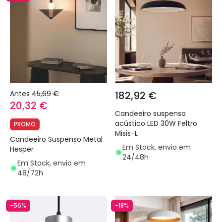
Antes
45,69 €
182,92 €
20,32 €
Candeeiro suspenso
acústico LED 30W Feltro
PROMO
Misis-L
Candeeiro Suspenso Metal
Em Stock, envio em
Hesper
24/48h
Em Stock, envio em
48/72h
-56%
-18%