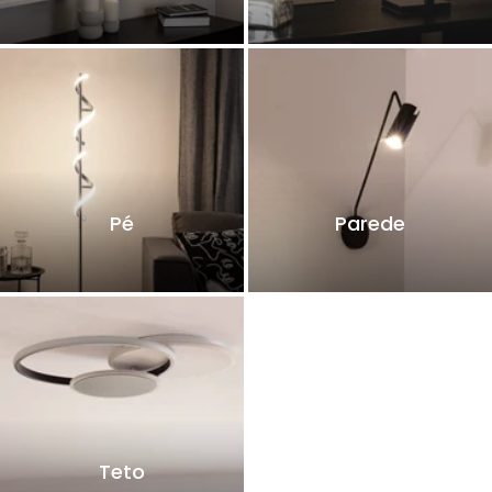
Pé
Parede
Teto