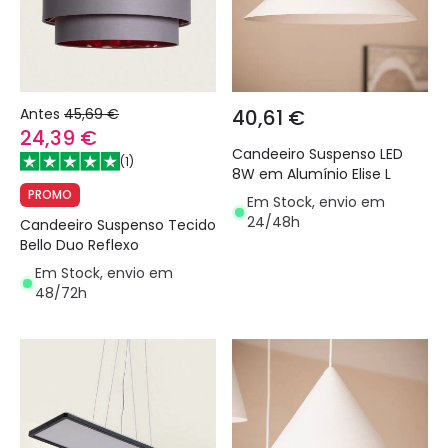
Antes
45,69 €
40,61 €
24,39 €
Candeeiro Suspenso LED
(
1
)
8W em Alumínio Elise L
PROMO
Em Stock, envio em
24/48h
Candeeiro Suspenso Tecido
Bello Duo Reflexo
Em Stock, envio em
48/72h