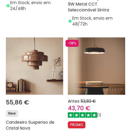
Em Stock, envio em
9W Metal CCT
24/48h
Seleccionável Sintra
Em Stock, envio em
48/72h
-19%
55,86 €
Antes
53,83 €
43,70 €
New
(
1
)
Candeeiro Suspenso de
PROMO
Cristal Nova