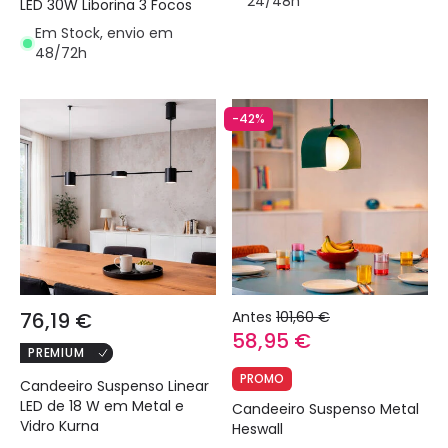
24/48h
LED 30W Liborina 3 Focos
Em Stock, envio em
48/72h
-42%
76,19 €
Antes
101,60 €
58,95 €
PREMIUM
PROMO
Candeeiro Suspenso Linear
LED de 18 W em Metal e
Candeeiro Suspenso Metal
Vidro Kurna
Heswall