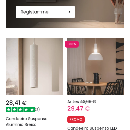
-33%
28,41 €
Antes
43,66 €
29,47 €
(
2
)
Candeeiro Suspenso
PROMO
Alumínio Breixo
Candeeiro Suspenso LED