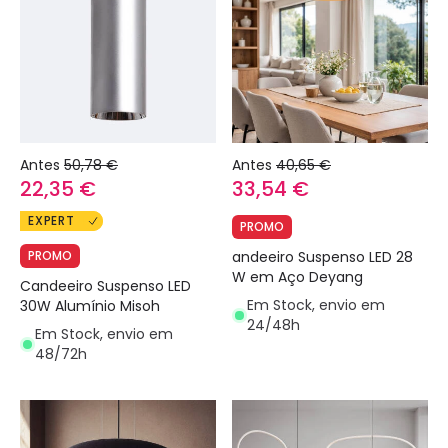
Antes
50,78 €
Antes
40,65 €
22,35 €
33,54 €
EXPERT
PROMO
PROMO
andeeiro Suspenso LED 28
W em Aço Deyang
Candeeiro Suspenso LED
Em Stock, envio em
30W Alumínio Misoh
24/48h
Em Stock, envio em
48/72h