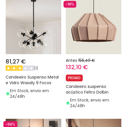
-16%
81,27 €
Antes
156,49 €
132,10 €
(
1
)
Candeeiro Suspenso Metal
PROMO
e Vidro Wassily 9 Focos
Candeeiro suspenso
Em Stock, envio em
acústico Feltro Dolbin
24/48h
Em Stock, envio em
24/48h
-56%