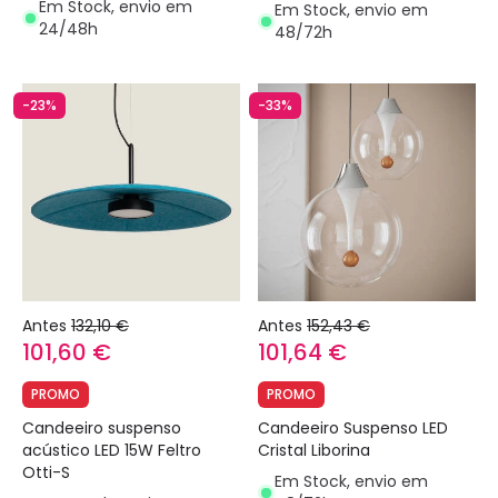
Em Stock, envio em
Em Stock, envio em
24/48h
48/72h
-23%
-33%
Antes
132,10 €
Antes
152,43 €
101,60 €
101,64 €
PROMO
PROMO
Candeeiro suspenso
Candeeiro Suspenso LED
acústico LED 15W Feltro
Cristal Liborina
Otti-S
Em Stock, envio em