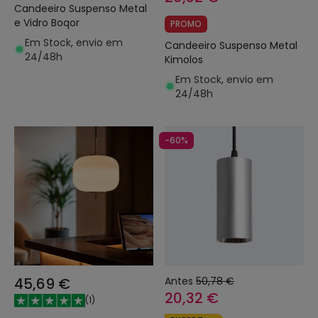
Candeeiro Suspenso Metal
e Vidro Boqor
PROMO
Em Stock, envio em
Candeeiro Suspenso Metal
24/48h
Kimolos
Em Stock, envio em
24/48h
-60%
45,69 €
Antes
50,78 €
20,32 €
(
1
)