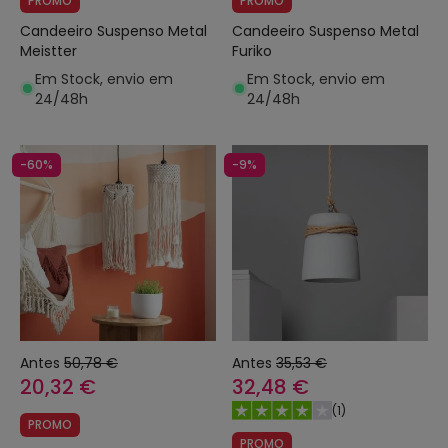
PROMO
PROMO
Candeeiro Suspenso Metal
Candeeiro Suspenso Metal
Meistter
Furiko
Em Stock, envio em
Em Stock, envio em
24/48h
24/48h
-60%
-9%
Antes
50,78 €
Antes
35,53 €
20,32 €
32,48 €
(
1
)
PROMO
PROMO