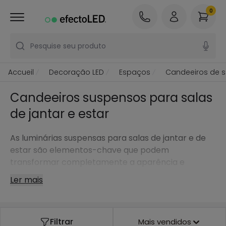
0
Pesquise seu produto
Accueil
Decoração LED
Espaços
Candeeiros de s
Candeeiros suspensos para salas
de jantar e estar
As luminárias suspensas para salas de jantar e de
estar são elementos-chave que podem
transformar completamente a aparência e
funcionalidade destes espaços.
Ler mais
Filtrar
Mais vendidos