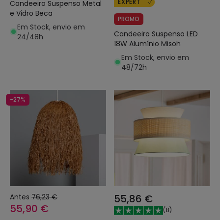
EXPERT
Candeeiro Suspenso Metal
e Vidro Beca
PROMO
Em Stock, envio em
Candeeiro Suspenso LED
24/48h
18W Alumínio Misoh
Em Stock, envio em
48/72h
-27%
Antes
76,23 €
55,86 €
55,90 €
(
8
)