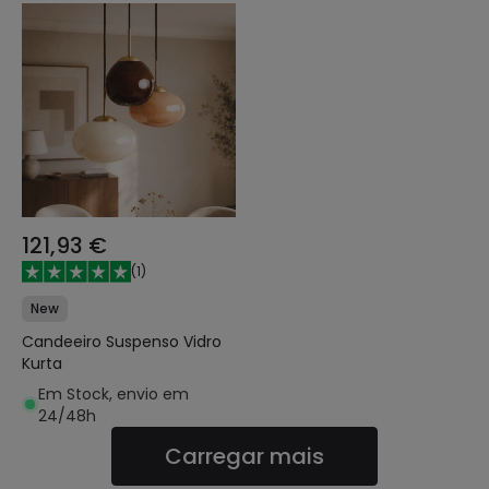
121,93 €
(
1
)
New
Candeeiro Suspenso Vidro
Kurta
Em Stock, envio em
24/48h
Carregar mais