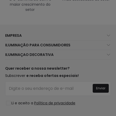
maior crescimento do
setor
EMPRESA
Sobre Nós
ILUMINAÇÃO PARA CONSUMIDORES
Atendimento ao Cliente
Novidades Iluminação
ILUMINAÇAO DECORATIVA
Métodos de Envio
Marcas
Novidades Candeeiros
Métodos de Pagamento
Tipos de Caps
Tendências
Quer receber a nossa newsletter?
É Profissional?
Calculadora
Marcas de Decoração Premium
Subscrever
e receba ofertas especiais!
Perguntas Frequentes (FAQ)
Orçamentos
Novidades em Decoração
Iniciar sessão
Iluminação para empresas
Enviar
Espaços
Liquidação OutLED
Estilos
Li e aceito a
Política de privacidade
Coleções
LoveYouGreen