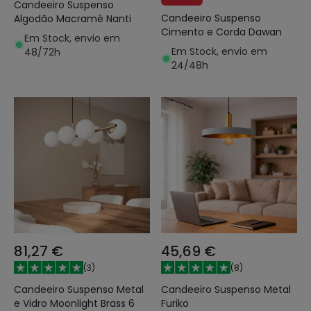
Candeeiro Suspenso
Candeeiro Suspenso
Algodão Macramé Nanti
Cimento e Corda Dawan
Em Stock, envio em
Em Stock, envio em
48/72h
24/48h
81,27 €
45,69 €
(
3
)
(
8
)
Candeeiro Suspenso Metal
Candeeiro Suspenso Metal
e Vidro Moonlight Brass 6
Furiko