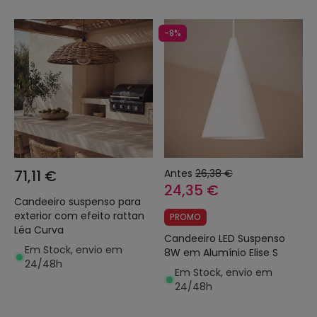
-8%
71,11 €
Antes
26,38 €
24,35 €
Candeeiro suspenso para
exterior com efeito rattan
PROMO
Léa Curva
Candeeiro LED Suspenso
Em Stock, envio em
8W em Alumínio Elise S
24/48h
Em Stock, envio em
24/48h