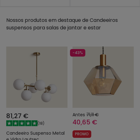
Nossos produtos em destaque de
Candeeiros
suspensos para salas de jantar e estar
-43%
81,27 €
Antes
71,11 €
40,65 €
(
18
)
Candeeiro Suspenso Metal
PROMO
e Vidro Lautrec