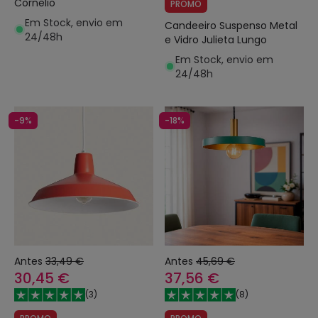
Cornelio
PROMO
Em Stock, envio em
Candeeiro Suspenso Metal
24/48h
e Vidro Julieta Lungo
Em Stock, envio em
24/48h
-9%
-18%
Antes
33,49 €
Antes
45,69 €
30,45 €
37,56 €
(
3
)
(
8
)