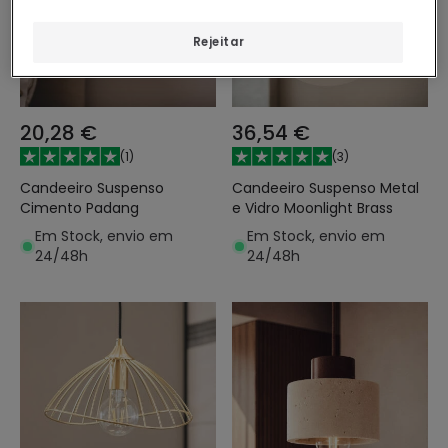
Rejeitar
20,28 €
36,54 €
(
1
)
(
3
)
Candeeiro Suspenso
Candeeiro Suspenso Metal
Cimento Padang
e Vidro Moonlight Brass
Em Stock, envio em
Em Stock, envio em
24/48h
24/48h