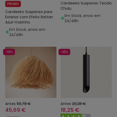
Candeeiro Suspenso Tecido
PROMO
Chulu
Candeeiro Suspenso para
Em Stock, envio em
Exterior com Efeito Rattan
24/48h
Azul-marinho
Em Stock, envio em
24/48h
-10%
-10%
Antes
50,78 €
Antes
20,28 €
45,69 €
18,25 €
(
1
)