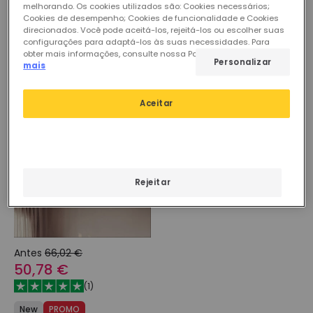
melhorando. Os cookies utilizados são: Cookies necessários;
Ventoinha de Teto com luz
Cookies de desempenho; Cookies de funcionalidade e Cookies
Ventoinha de Teto com luz
Silenciosa DC Rattan Nala
direcionados. Você pode aceitá-los, rejeitá-los ou escolher suas
Silenciosa DC Algodão Alma
Reservar, envio a partir de
configurações para adaptá-los às suas necessidades. Para
Reservar, envio a partir de
obter mais informações, consulte nossa Política de Cookies.
Ler
26/10/2026
Personalizar
mais
26/10/2026
Aceitar
-23%
Rejeitar
Antes
66,02 €
50,78 €
(
1
)
New
PROMO