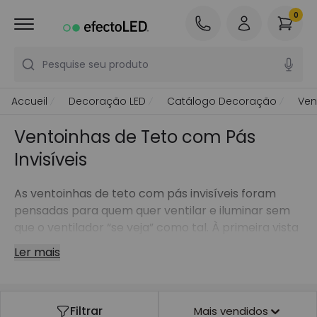
0
Pesquise seu produto
Accueil
Decoração LED
Catálogo Decoração
Ven
Ventoinhas de Teto com Pás
Invisíveis
As ventoinhas de teto com pás invisíveis foram
pensadas para quem quer ventilar e iluminar sem
que o ventilador “se veja” como tal. À primeira vista
parecem uma luminária de teto moderna e
Ler mais
compacta, e o sistema de ventilação fica integrado
de forma discreta para manter uma estética limpa.
É uma opção ideal para salas, quartos e zonas
Filtrar
Mais vendidos
comuns onde o design importa tanto como o