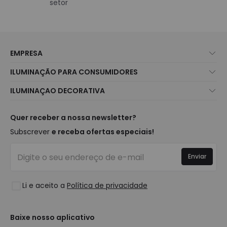
setor
EMPRESA
Sobre Nós
ILUMINAÇÃO PARA CONSUMIDORES
Atendimento ao Cliente
Novidades Iluminação
ILUMINAÇAO DECORATIVA
Métodos de Envio
Marcas
Novidades Candeeiros
Métodos de Pagamento
Tipos de Caps
Tendências
Quer receber a nossa newsletter?
É Profissional?
Calculadora
Marcas de Decoração Premium
Subscrever
e receba ofertas especiais!
Perguntas Frequentes (FAQ)
Orçamentos
Novidades em Decoração
Iniciar sessão
Iluminação para empresas
Enviar
Espaços
Liquidação OutLED
Estilos
Li e aceito a
Política de privacidade
Coleções
LoveYouGreen
Baixe nosso aplicativo