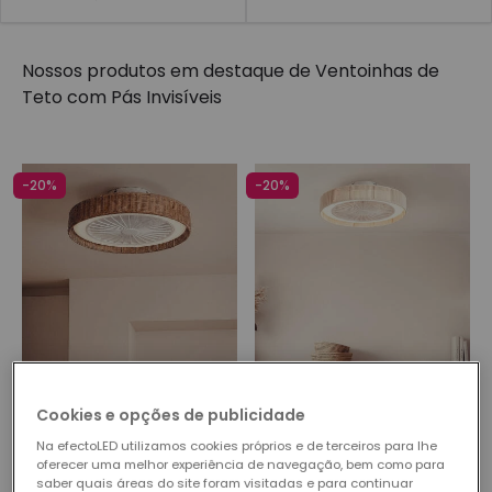
conforto.
Nossos produtos em destaque de
Ventoinhas de
Teto com Pás Invisíveis
-20%
-20%
Antes
76,19 €
Antes
76,19 €
Cookies e opções de publicidade
60,94 €
60,94 €
Na efectoLED utilizamos cookies próprios e de terceiros para lhe
(
1
)
oferecer uma melhor experiência de navegação, bem como para
New
PROMO
saber quais áreas do site foram visitadas e para continuar
New
PROMO