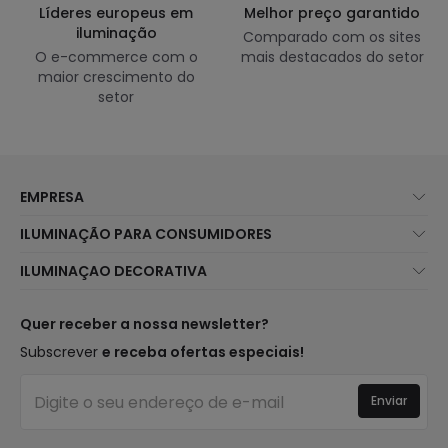
Líderes europeus em
Melhor preço garantido
iluminação
Comparado com os sites
O e-commerce com o
mais destacados do setor
maior crescimento do
setor
EMPRESA
Sobre Nós
ILUMINAÇÃO PARA CONSUMIDORES
Atendimento ao Cliente
Novidades Iluminação
ILUMINAÇAO DECORATIVA
Métodos de Envio
Marcas
Novidades Candeeiros
Métodos de Pagamento
Tipos de Caps
Tendências
Quer receber a nossa newsletter?
É Profissional?
Calculadora
Marcas de Decoração Premium
Subscrever
e receba ofertas especiais!
Perguntas Frequentes (FAQ)
Orçamentos
Novidades em Decoração
Iniciar sessão
Iluminação para empresas
Enviar
Espaços
Liquidação OutLED
Estilos