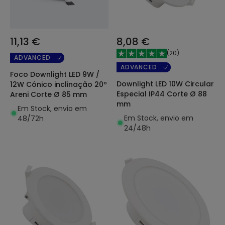
11,13 €
8,08 €
(
20
)
ADVANCED
ADVANCED
Foco Downlight LED 9W /
Downlight LED 10W Circular
12W Cónico inclinação 20º
Especial IP44 Corte Ø 88
Areni Corte Ø 85 mm
mm
Em Stock, envio em
Em Stock, envio em
48/72h
24/48h