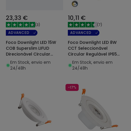
23,33 €
10,11 €
(
3
)
(
7
)
ADVANCED
ADVANCED
Foco Downlight LED 15W
Foco Downlight LED 8W
COB Superslim LIFUD
CCT Seleccionável
Direcionável Circular
Circular Regulável IP65
Branco Corte Ø100 mm
Corte Ø70 mm
Em Stock, envio em
Em Stock, envio em
CRI90 Expert Color No
24/48h
24/48h
Flicker
-17%