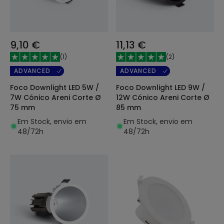
9,10 €
11,13 €
(
1
)
(
2
)
ADVANCED
ADVANCED
Foco Downlight LED 5W /
Foco Downlight LED 9W /
7W Cónico Areni Corte Ø
12W Cónico Areni Corte Ø
75 mm
85 mm
Em Stock, envio em
Em Stock, envio em
48/72h
48/72h