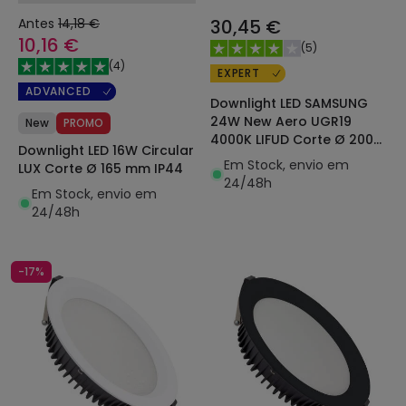
Antes
14,18 €
30,45 €
10,16 €
(
5
)
(
4
)
EXPERT
ADVANCED
Downlight LED SAMSUNG
24W New Aero UGR19
New
PROMO
4000K LIFUD Corte Ø 200
Downlight LED 16W Circular
mm
Em Stock, envio em
LUX Corte Ø 165 mm IP44
24/48h
Em Stock, envio em
24/48h
-17%