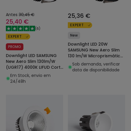
Antes
30,45 €
25,36 €
25,40 €
EXPERT
(
6
)
New
EXPERT
Downlight LED 20W
PROMO
SAMSUNG New Aero Slim
Downlight LED SAMSUNG
130 lm/W Microprismático
New Aero Slim 130lm/W
(UGR17) LIFUD Preto Corte
Sob demanda, verificar
(UGR17) 4000K LIFUD Corte
Ø 155 mm
data de disponibilidade
Ø 200 mm
Em Stock, envio em
24/48h