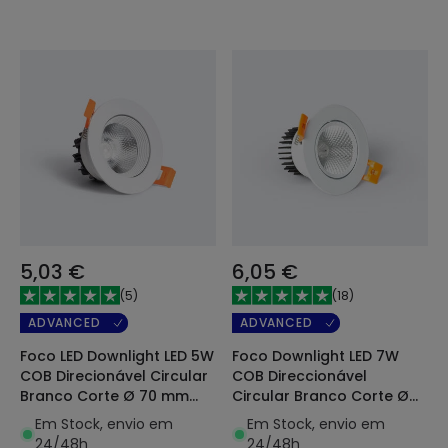
5,03 €
6,05 €
(
5
)
(
18
)
ADVANCED
ADVANCED
Foco LED Downlight LED 5W
Foco Downlight LED 7W
COB Direcionável Circular
COB Direccionável
Branco Corte Ø 70 mm
Circular Branco Corte Ø
CRI92 Expert Color
70 mm No Flicker
Em Stock, envio em
Em Stock, envio em
24/48h
24/48h