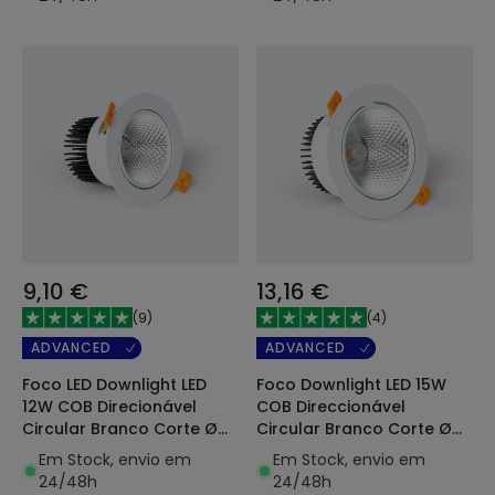
9,10 €
13,16 €
(
9
)
(
4
)
ADVANCED
ADVANCED
Foco LED Downlight LED
Foco Downlight LED 15W
12W COB Direcionável
COB Direccionável
Circular Branco Corte Ø
Circular Branco Corte Ø
90 mm No Flicker
113 mm No Flicker
Em Stock, envio em
Em Stock, envio em
24/48h
24/48h