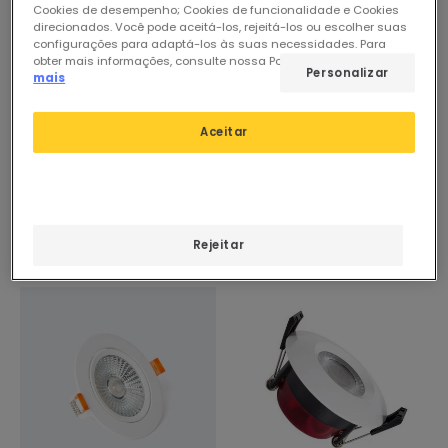
Cookies de desempenho; Cookies de funcionalidade e Cookies
direcionados. Você pode aceitá-los, rejeitá-los ou escolher suas
configurações para adaptá-los às suas necessidades. Para
obter mais informações, consulte nossa Política de Cookies.
Ler
13,16 €
20,28 €
Personalizar
mais
(
4
)
ADVANCED
ADVANCED
Foco Downlight LED 10W
Aceitar
Foco Downlight LED 5W
COB Superslim
COB Superslim
Direcionável Circular
Direcionável Circular
Branco Corte Ø90 mm
Em Stock, envio em
Branco Corte Ø75 mm
CRI90 Expert Color No
Em Stock, envio em
24/48h
CRI90 Expert Color No
Flicker
24/48h
Rejeitar
Flicker