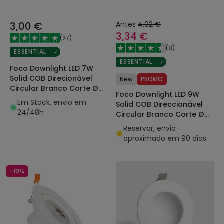
3,00 €
Antes
4,02 €
3,34 €
(
27
)
(
8
)
ESSENTIAL
ESSENTIAL
Foco Downlight LED 7W
Solid COB Direcionável
New
PROMO
Circular Branco Corte Ø
Foco Downlight LED 9W
75 mm
Em Stock, envio em
Solid COB Direccionável
24/48h
Circular Branco Corte Ø
95 mm
Reservar, envio
aproximado em 90 dias
-19%