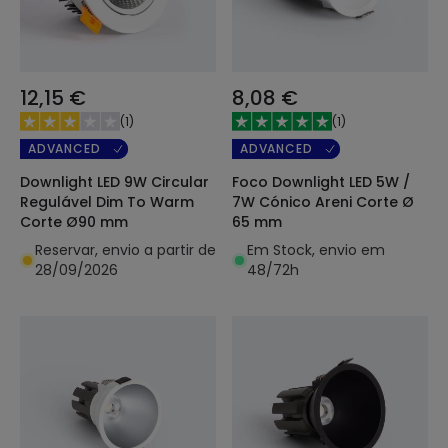
12,15 €
8,08 €
(
1
)
(
1
)
ADVANCED
ADVANCED
Downlight LED 9W Circular
Foco Downlight LED 5W /
Regulável Dim To Warm
7W Cónico Areni Corte Ø
Corte Ø90 mm
65 mm
Reservar, envio a partir de
Em Stock, envio em
28/09/2026
48/72h