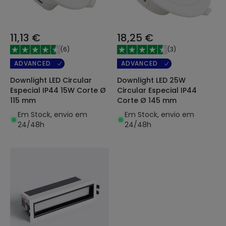
11,13 €
18,25 €
(
6
)
(
3
)
ADVANCED
ADVANCED
Downlight LED Circular
Downlight LED 25W
Especial IP44 15W Corte Ø
Circular Especial IP44
115 mm
Corte Ø 145 mm
Em Stock, envio em
Em Stock, envio em
24/48h
24/48h