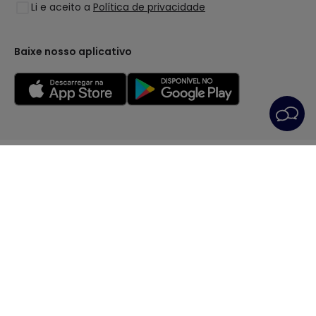
Li e aceito a
Política de privacidade
Coleções
LoveYouGreen
Baixe nosso aplicativo
Condições Gerais
Política de privacidade
Política dos Cookies
Preferências de cookies
Serviço Pós-Venda
Aviso Legal
© Todos os direitos reservados | PRISMICA S.L. - VAT
ESB98845944