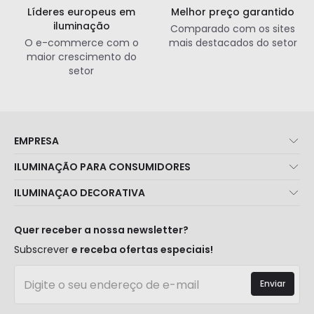
Líderes europeus em
Melhor preço garantido
iluminação
Comparado com os sites
O e-commerce com o
mais destacados do setor
maior crescimento do
setor
EMPRESA
Sobre Nós
ILUMINAÇÃO PARA CONSUMIDORES
Atendimento ao Cliente
Novidades Iluminação
ILUMINAÇAO DECORATIVA
Métodos de Envio
Marcas
Novidades Candeeiros
Métodos de Pagamento
Tipos de Caps
Tendências
Quer receber a nossa newsletter?
É Profissional?
Calculadora
Marcas de Decoração Premium
Subscrever
e receba ofertas especiais!
Perguntas Frequentes (FAQ)
Orçamentos
Novidades em Decoração
Iniciar sessão
Iluminação para empresas
Enviar
Espaços
Liquidação OutLED
Estilos