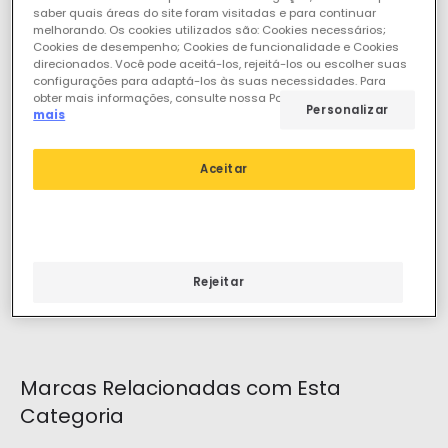
saber quais áreas do site foram visitadas e para continuar
melhorando. Os cookies utilizados são: Cookies necessários;
Cookies de desempenho; Cookies de funcionalidade e Cookies
direcionados. Você pode aceitá-los, rejeitá-los ou escolher suas
Carregar menos
configurações para adaptá-los às suas necessidades. Para
obter mais informações, consulte nossa Política de Cookies.
Ler
Personalizar
0 resultados para a sua pesquisa
"
"
mais
Verifique a ortografia de todas as palavras.
Utilize outras palavras semelhantes ou mais gerais.
Aceitar
Se precisar de ajuda, pode visitar a nossa secção de
Apoio ao Cliente.
Carregar mais
Rejeitar
Marcas Relacionadas com Esta
Categoria