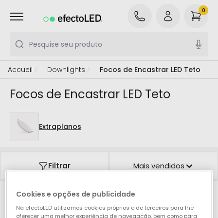
0
Pesquise seu produto
Accueil
Downlights
Focos de Encastrar LED Teto
Focos de Encastrar LED Teto
Extraplanos
Filtrar
Mais vendidos
Cookies e opções de publicidade
Nossos produtos em destaque de
Focos de
Na efectoLED utilizamos cookies próprios e de terceiros para lhe
Encastrar LED Teto
oferecer uma melhor experiência de navegação, bem como para