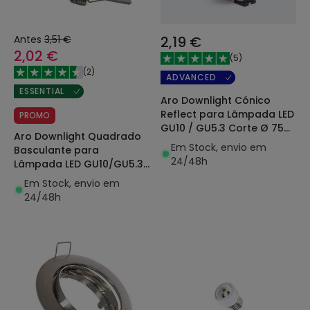
Antes
3,51 €
2,19 €
2,02 €
(
5
)
(
2
)
ADVANCED
ESSENTIAL
Aro Downlight Cónico
Reflect para Lâmpada LED
PROMO
GU10 / GU5.3 Corte Ø 75
Aro Downlight Quadrado
mm
Em Stock, envio em
Basculante para
24/48h
Lâmpada LED GU10/GU5.3
Corte Ø 72 mm
Em Stock, envio em
24/48h