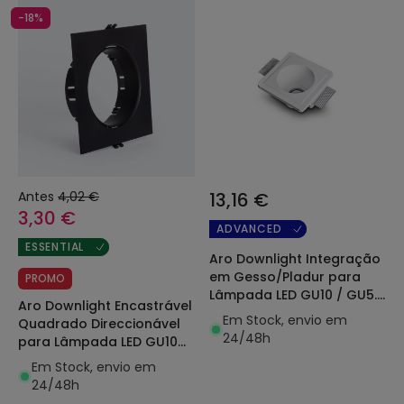
-18%
Antes
4,02 €
13,16 €
3,30 €
ADVANCED
ESSENTIAL
Aro Downlight Integração
em Gesso/Pladur para
PROMO
Lâmpada LED GU10 / GU5.3
Aro Downlight Encastrável
Corte 153x153 mm UGR17
Em Stock, envio em
Quadrado Direccionável
24/48h
para Lâmpada LED GU10
AR111 Corte Ø135 mm
Em Stock, envio em
24/48h