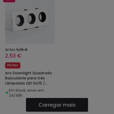
Antes
6,05 €
2,53 €
PROMO
Aro Downlight Quadrado
Basculante para três
Lâmpadas LED GU10 /
GU5.3 Corte 75x235 mm
Em Stock, envio em
24/48h
Carregar mais