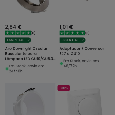
2,84 €
1,01 €
(
8
)
(
3
)
ESSENTIAL
ESSENTIAL
Aro Downlight Circular
Adaptador / Conversor
Basculante para
E27 a GU10
Lâmpada LED GU10/GU5.3
Em Stock, envio em
Corte Ø 72 mm
Em Stock, envio em
48/72h
24/48h
-36%