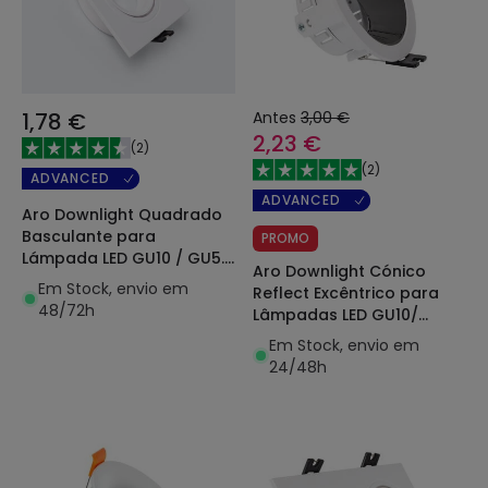
1,78 €
Antes
3,00 €
2,23 €
(
2
)
(
2
)
ADVANCED
ADVANCED
Aro Downlight Quadrado
Basculante para
PROMO
Lámpada LED GU10 / GU5.3
Aro Downlight Cónico
Corte Ø 75 mm
Em Stock, envio em
Reflect Excêntrico para
48/72h
Lâmpadas LED GU10/
GU5.3 Corte Ø 75 mm
Em Stock, envio em
24/48h