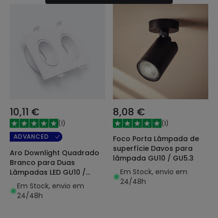
10,11 €
8,08 €
(
1
)
(
1
)
ADVANCED
Foco Porta Lâmpada de
superfície Davos para
Aro Downlight Quadrado
lâmpada GU10 / GU5.3
Branco para Duas
Em Stock, envio em
Lâmpadas LED GU10 /
24/48h
GU5.3 Corte 75x155 mm
Em Stock, envio em
24/48h