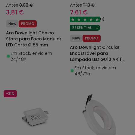
Antes
8,08 €
Antes
11,13 €
3,81 €
7,61 €
(
1
)
New
PROMO
ESSENTIAL
Aro Downlight Cónico
New
PROMO
Store para Foco Modular
LED Corte Ø 55 mm
Aro Downlight Circular
Em Stock, envio em
Encastrável para
24/48h
Lâmpada LED GU10 AR111
Corte Ø 120 mm
Em Stock, envio em
48/72h
-31%