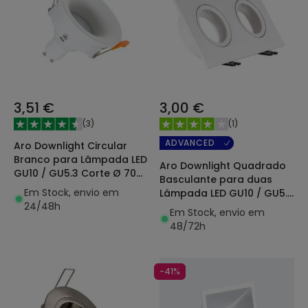
3,51 €
3,00 €
(
3
)
(
1
)
ADVANCED
Aro Downlight Circular
Branco para Lâmpada LED
Aro Downlight Quadrado
GU10 / GU5.3 Corte Ø 70
Basculante para duas
mm
Em Stock, envio em
Lámpada LED GU10 / GU5.3
24/48h
Corte 75x150 mm
Em Stock, envio em
48/72h
-41%