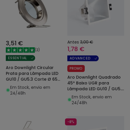
3,51 €
Antes
3,00 €
1,78 €
(
2
)
ESSENTIAL
ADVANCED
Aro Downlight Circular
PROMO
Prata para Lâmpada LED
Aro Downlight Quadrado
GU10 / GU5.3 Corte Ø 65
45º Baixo UGR para
mm
Em Stock, envio em
Lâmpada LED GU10 / GU5.3
24/48h
Corte 85 x 85 mm
Em Stock, envio em
24/48h
-8%