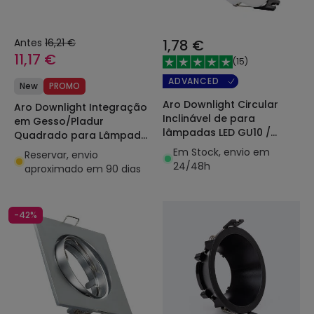
Antes
16,21 €
1,78 €
11,17 €
(
15
)
ADVANCED
New
PROMO
Aro Downlight Circular
Aro Downlight Integração
Inclinável de para
em Gesso/Pladur
lâmpadas LED GU10 /
Quadrado para Lâmpada
GU5.3 Corte Ø 70 mm
LED GU10 / GU5.3 Corte
Em Stock, envio em
Reservar, envio
158x158 mm UGR17
24/48h
aproximado em 90 dias
-42%