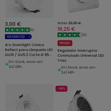
3,00 €
Antes
25,36 €
16,25 €
(
5
)
(
5
)
ADVANCED
PROMO
Aro Downlight Cónico
Reflect para Lâmpada LED
Regulador Interruptor
GU10 / GU5.3 Corte Ø 85
Conmutado Universal LED
mm
Triac
Em Stock, envio em
24/48h
Em Stock, envio em
24/48h
-26%