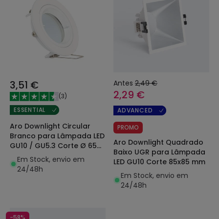
3,51 €
Antes
2,49 €
2,29 €
(
3
)
ESSENTIAL
ADVANCED
Aro Downlight Circular
PROMO
Branco para Lâmpada LED
Aro Downlight Quadrado
GU10 / GU5.3 Corte Ø 65
Baixo UGR para Lâmpada
mm
Em Stock, envio em
LED GU10 Corte 85x85 mm
24/48h
Em Stock, envio em
24/48h
-58%