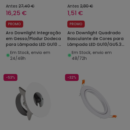
Antes
27,40 €
Antes
2,80 €
16,25 €
1,51 €
PROMO
PROMO
Aro Downlight Integração
Aro Downlight Quadrado
em Gesso/Pladur Dodeca
Basculante de Cores para
para Lâmpada LED GU10 /
Lâmpada LED GU10/GU5.3
GU5.3 Corte Ø253 mm
Corte Ø80 mm
Em Stock, envio em
Em Stock, envio em
UGR17
24/48h
48/72h
-53%
-32%