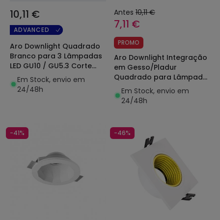
10,11 €
Antes
10,11 €
7,11 €
ADVANCED
PROMO
Aro Downlight Quadrado
Branco para 3 Lâmpadas
Aro Downlight Integração
LED GU10 / GU5.3 Corte
em Gesso/Pladur
235x75 mm
Quadrado para Lâmpada
Em Stock, envio em
LED GU10 / GU5.3 Corte
24/48h
Em Stock, envio em
153x153 mm UGR17
24/48h
-41%
-46%