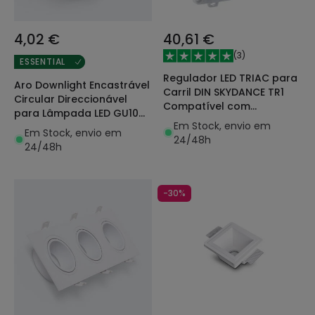
4,02 €
40,61 €
(
3
)
ESSENTIAL
Regulador LED TRIAC para
Aro Downlight Encastrável
Carril DIN SKYDANCE TR1
Circular Direccionável
Compatível com
para Lâmpada LED GU10
Comando RF e Botão
Em Stock, envio em
AR111 Corte Ø135 mm
Em Stock, envio em
Pulsador
24/48h
24/48h
-30%