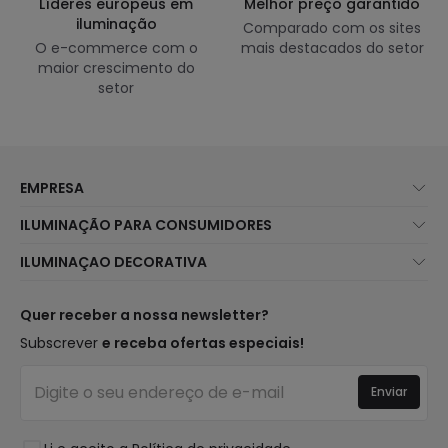
Líderes europeus em
Melhor preço garantido
iluminação
Comparado com os sites
O e-commerce com o
mais destacados do setor
maior crescimento do
setor
EMPRESA
Sobre Nós
ILUMINAÇÃO PARA CONSUMIDORES
Atendimento ao Cliente
Novidades Iluminação
ILUMINAÇAO DECORATIVA
Métodos de Envio
Marcas
Novidades Candeeiros
Métodos de Pagamento
Tipos de Caps
Tendências
Quer receber a nossa newsletter?
É Profissional?
Calculadora
Marcas de Decoração Premium
Subscrever
e receba ofertas especiais!
Perguntas Frequentes (FAQ)
Orçamentos
Novidades em Decoração
Iniciar sessão
Iluminação para empresas
Enviar
Espaços
Liquidação OutLED
Estilos