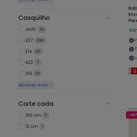
Bali
Enc
Casquilho
Par
GU10
42
E
P
E27
290
E14
30
B22
7
G9
23
Mostrar mais
Corte cada
100 cm
-46
2
12 cm
1