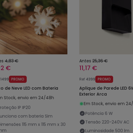
es
4,83 €
Antes
25,36 €
02 €
11,17 €
81499
PROMO
Ref
4399
PROMO
co de Neve LED com Bateria
Aplique de Parede LED 6
Exterior Arca
m Stock, envio em 24/48h
Em Stock, envio em 24
roteção IP
IP20
Potência
6 W
unciona com bateria
Sim
Tensão
220-240V AC
Dimensões
115 mm x 115 mm x 30
mm
Luminosidade
500 lm