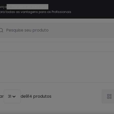
|
rviço
Garantia de até 5 anos
ra todas as vantagens para os Profissionais
Pesquise seu produto
ar
de
914 produtos
31