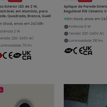
za Exterior LED de 2 W,
Aplique de Parede Exteri
astrável, em Alumínio, para
Regulável 6W Cimento V
ede, Quadrada, Branca, Guell
Em Stock, envio em 24
m Stock, envio em 24/48h
Potência
6 W
otência
2 W
Tensão
220-240V AC
Tensão
220-240V AC
Luminosidade
310 lm
Luminosidade
70 lm
%