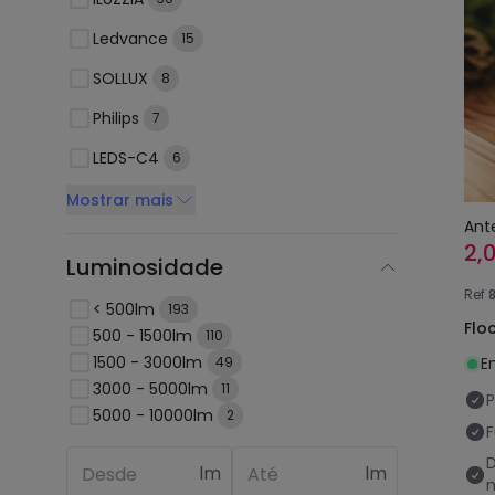
Ledvance
15
SOLLUX
8
Philips
7
LEDS-C4
6
Mostrar mais
Ant
2,
Luminosidade
Ref
< 500lm
193
Flo
500 - 1500lm
110
1500 - 3000lm
49
E
3000 - 5000lm
11
P
5000 - 10000lm
2
F
lm
lm