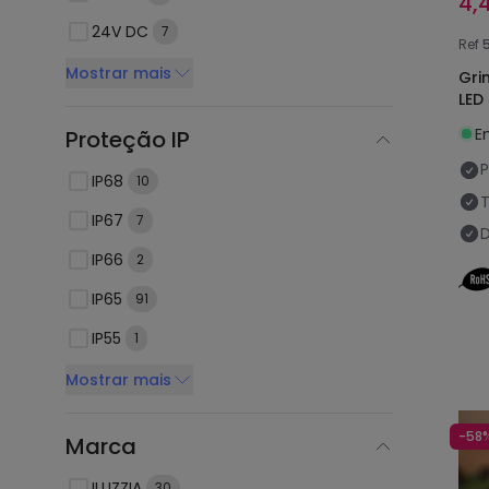
4,
24V DC
7
Ref
Mostrar mais
Gri
LED
E
Proteção IP
P
IP68
10
IP67
7
IP66
2
IP65
91
IP55
1
Mostrar mais
-58
Marca
ILUZZIA
30