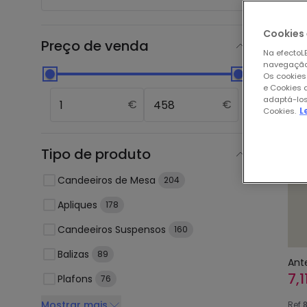
Nos
Cookies 
Preço de venda
Na efectoLE
navegação,
Os cookies
e Cookies 
-46
adaptá-los
€
€
Cookies.
L
Tipo de produto
Candeeiros de Mesa
204
Apliques
178
Candeeiros Suspensos
160
Balizas
89
Ant
7,1
Plafons
76
Mostrar mais
Ref