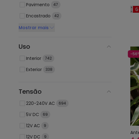
Pavimento
47
Encastrado
42
Mostrar mais
Uso
-56
Interior
742
Exterior
338
Tensão
220-240V AC
694
5V DC
69
12V AC
9
Ant
12V DC
9