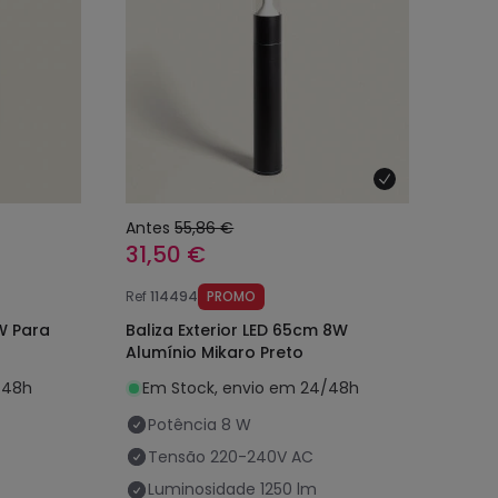
Antes
55,86 €
31,50 €
Ref
114494
PROMO
W Para
Baliza Exterior LED 65cm 8W
Alumínio Mikaro Preto
/48h
Em Stock, envio em 24/48h
Potência
8 W
Tensão
220-240V AC
Luminosidade
1250 lm