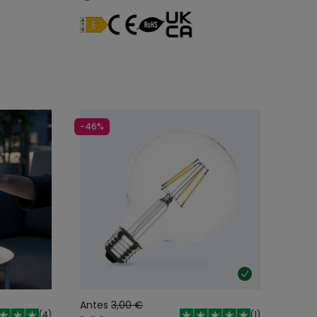
-46%
Antes
3,00 €
(
4
)
(
1
)