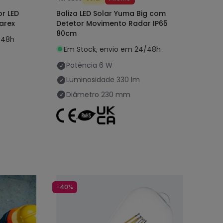
or LED
Baliza LED Solar Yuma Big com
arex
Detetor Movimento Radar IP65
80cm
/48h
Em Stock, envio em 24/48h
Potência
6 W
Luminosidade
330 lm
Diâmetro
230 mm
-40%