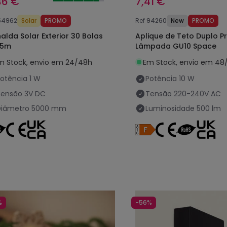
46 €
7,41 €
54962
Solar
PROMO
Ref
94260
New
PROMO
nalda Solar Exterior 30 Bolas
Aplique de Teto Duplo P
 5m
Lâmpada GU10 Space
m Stock, envio em 24/48h
Em Stock, envio em 48
otência
1 W
Potência
10 W
Tensão
3V DC
Tensão
220-240V AC
Diâmetro
5000 mm
Luminosidade
500 lm
%
-56%