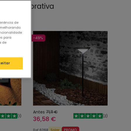
ação Decorativa
eriência de
 melhorando.
uncionalidade
es para
-49%
a de
ceitar
Antes
71,11 €
(
1
)
(
2
)
36,58 €
Ref
6268
Solar
PROMO