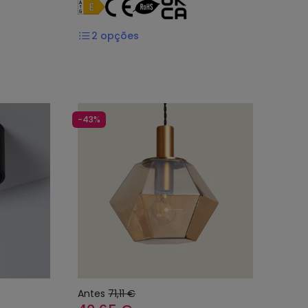
2
opções
-43%
Antes
71,11 €