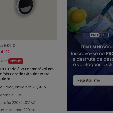
es
6,05 €
24 €
87695
PROMO
iza LED de 3 W Encastrável em
mínio Parede Circular Preta
ulare
m Stock, envio em 24/48h
otência
3 W
Tensão
220-240V AC
Luminosidade
220 lm