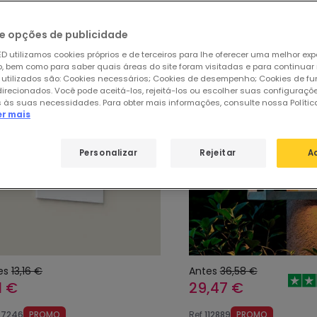
sos produtos em destaque de
Ilumin
e opções de publicidade
D utilizamos cookies próprios e de terceiros para lhe oferecer uma melhor exp
 bem como para saber quais áreas do site foram visitadas e para continuar
 utilizados são: Cookies necessários; Cookies de desempenho; Cookies de f
direcionados. Você pode aceitá-los, rejeitá-los ou escolher suas configuraçõ
%
-19%
 às suas necessidades. Para obter mais informações, consulte nossa Polític
er mais
Personalizar
Rejeitar
A
es
13,16 €
Antes
36,58 €
1 €
29,47 €
87246
PROMO
Ref
112889
PROMO