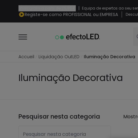
|
Envio grátis a partir de
29,95 €
Equipa de expertos ao seu se
Registe-se como PROFISSIONAL ou EMPRESA
Descub
Accueil
Liquidação OutLED
Iluminação Decorativa
Iluminação Decorativa
Pesquisar nesta categoria
Mostr
Pesquisar nesta categoria