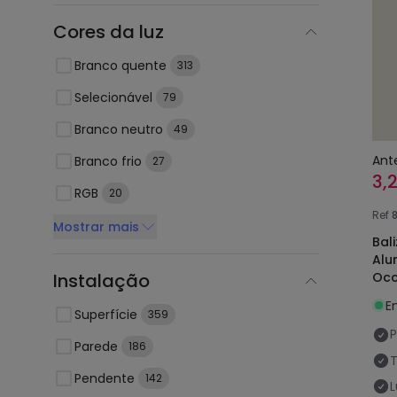
Cores da luz
Branco quente
313
Selecionável
79
Branco neutro
49
Ant
Branco frio
27
3,
RGB
20
Ref
Mostrar mais
Bal
Alu
Occ
Instalação
E
Superfície
359
P
Parede
186
Pendente
142