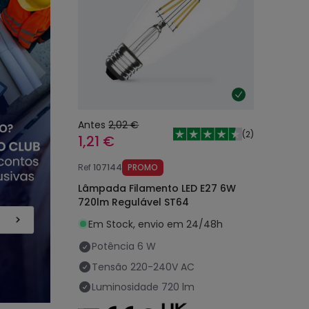
Antes
2,02 €
(
2
)
1,21 €
Ref
107144
PROMO
Lâmpada Filamento LED E27 6W
720lm Regulável ST64
Em Stock, envio em 24/48h
Potência
6 W
Tensão
220-240V AC
Luminosidade
720 lm