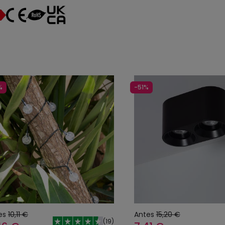
%
-51%
es
10,11 €
Antes
15,20 €
(
19
)