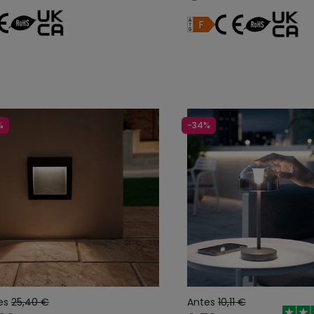
%
-34%
es
25,40 €
Antes
10,11 €