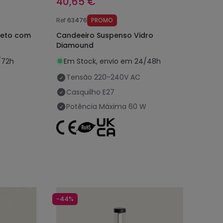
40,65 €
Ref
63476
PROMO
reto com
Candeeiro Suspenso Vidro
Diamound
/72h
Em Stock, envio em 24/48h
Tensão
220-240V AC
Casquilho
E27
Potência Máxima
60 W
-44%