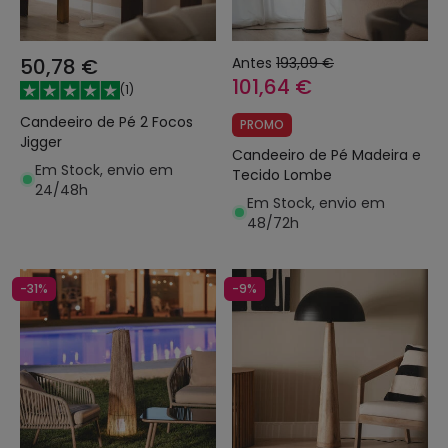
50,78 €
Antes
193,09 €
101,64 €
(
1
)
Candeeiro de Pé 2 Focos
PROMO
Jigger
Candeeiro de Pé Madeira e
Em Stock, envio em
Tecido Lombe
24/48h
Em Stock, envio em
48/72h
-31%
-9%