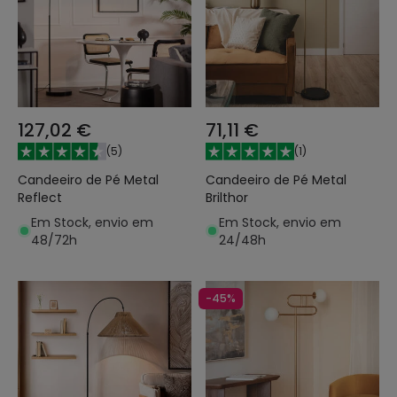
127,02 €
71,11 €
(
5
)
(
1
)
Candeeiro de Pé Metal
Candeeiro de Pé Metal
Reflect
Brilthor
Em Stock, envio em
Em Stock, envio em
48/72h
24/48h
-45%