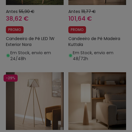
Antes
55,90 €
Antes
111,77 €
38,62 €
101,64 €
PROMO
PROMO
Candeeiro de Pé LED 1W
Candeeiro de Pé Madeira
Exterior Nora
Kuttala
Em Stock, envio em
Em Stock, envio em
24/48h
48/72h
-29%