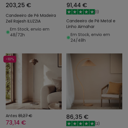
203,25 €
91,44 €
(
1
)
Candeeiro de Pé Madeira
Candeeiro de Pé Metal e
Zeil Rajesh ILUZZIA
Linho Aimahar
Em Stock, envio em
Em Stock, envio em
48/72h
24/48h
-10%
Antes
81,27 €
86,35 €
73,14 €
(
2
)