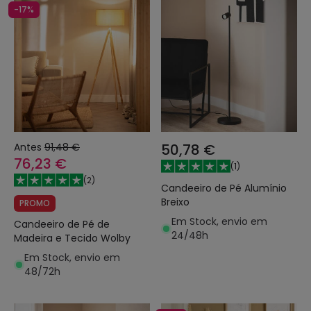
-17%
Antes
91,48 €
50,78 €
76,23 €
(
1
)
(
2
)
Candeeiro de Pé Alumínio
Breixo
PROMO
Em Stock, envio em
Candeeiro de Pé de
24/48h
Madeira e Tecido Wolby
Em Stock, envio em
48/72h