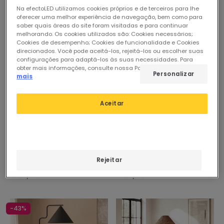
Na efectoLED utilizamos cookies próprios e de terceiros para lhe
oferecer uma melhor experiência de navegação, bem como para
saber quais áreas do site foram visitadas e para continuar
melhorando. Os cookies utilizados são: Cookies necessários;
Cookies de desempenho; Cookies de funcionalidade e Cookies
direcionados. Você pode aceitá-los, rejeitá-los ou escolher suas
configurações para adaptá-los às suas necessidades. Para
obter mais informações, consulte nossa Política de Cookies.
Ler
Personalizar
mais
Aceitar
60,94 €
60,94 €
(
2
)
(
1
)
Candeeiro de Pé Metal e
Candeeiro de Pé Metal e
Tecido Elíptica
Vidro Klimt
Rejeitar
Em Stock, envio em
Em Stock, envio em
24/48h
24/48h
-43%