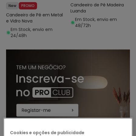
Candeeiro de Pé Madeira
New
PROMO
Luanda
Candeeiro de Pé em Metal
Em Stock, envio em
e Vidro Nova
48/72h
Em Stock, envio em
24/48h
Cookies e opções de publicidade