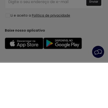
Enviar
Espaços
Liquidação OutLED
Estilos
Li e aceito a
Política de privacidade
Coleções
LoveYouGreen
Baixe nosso aplicativo
Condições Gerais
Política de privacidade
Política dos Cookies
Preferências de cookies
Serviço Pós-Venda
Aviso Legal
© Todos os direitos reservados | PRISMICA S.L. - VAT