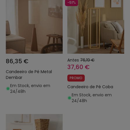
-51%
86,35 €
Antes
76,19 €
37,60 €
Candeeiro de Pé Metal
Dembar
PROMO
Em Stock, envio em
Candeeiro de Pé Coba
24/48h
Em Stock, envio em
24/48h