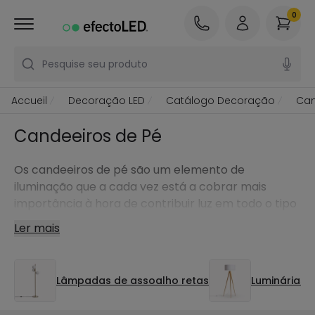
0
Pesquise seu produto
Accueil
Decoração LED
Catálogo Decoração
Can
Candeeiros de Pé
Os candeeiros de pé são um elemento de
iluminação que a cada vez está a cobrar mais
importância à hora de contribuir luz em todo o tipo
de espaços.
Ler mais
Lâmpadas de assoalho retas
Luminárias 