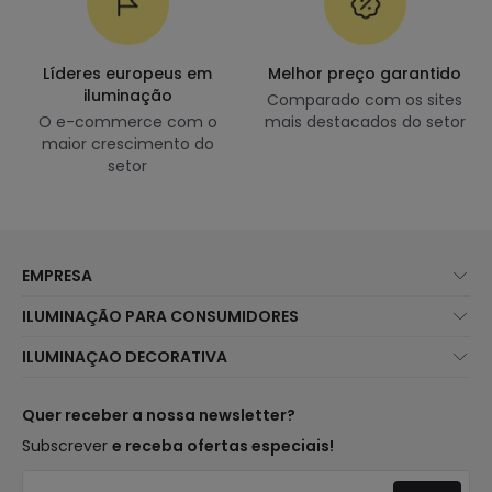
Líderes europeus em
Melhor preço garantido
iluminação
Comparado com os sites
O e-commerce com o
mais destacados do setor
maior crescimento do
setor
EMPRESA
Sobre Nós
ILUMINAÇÃO PARA CONSUMIDORES
Atendimento ao Cliente
Novidades Iluminação
ILUMINAÇAO DECORATIVA
Métodos de Envio
Marcas
Novidades Candeeiros
Métodos de Pagamento
Tipos de Caps
Tendências
Quer receber a nossa newsletter?
É Profissional?
Calculadora
Marcas de Decoração Premium
Subscrever
e receba ofertas especiais!
Perguntas Frequentes (FAQ)
Orçamentos
Novidades em Decoração
Iniciar sessão
Iluminação para empresas