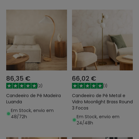
86,35 €
66,02 €
(
2
)
(
1
)
Candeeiro de Pé Madeira
Candeeiro de Pé Metal e
Luanda
Vidro Moonlight Brass Round
3 Focos
Em Stock, envio em
48/72h
Em Stock, envio em
24/48h