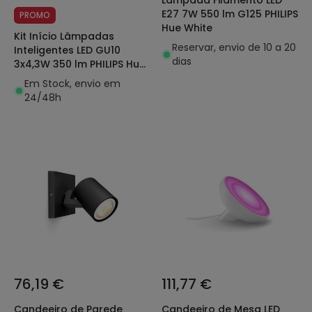
Lâmpada Filamento LED
E27 7W 550 lm G125 PHILIPS
PROMO
Hue White
Kit Início Lâmpadas
Reservar, envio de 10 a 20
Inteligentes LED GU10
dias
3x4,3W 350 lm PHILIPS Hue
White Color
Em Stock, envio em
24/48h
76,19 €
111,77 €
Candeeiro de Parede
Candeeiro de Mesa LED