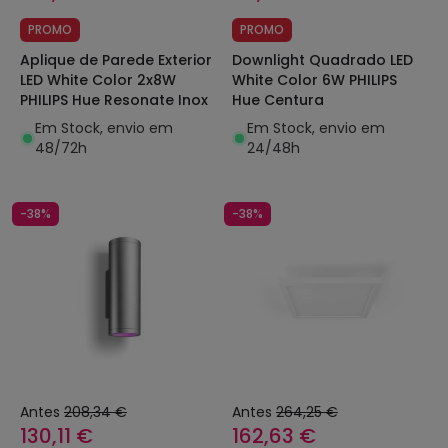
PROMO
PROMO
Aplique de Parede Exterior
Downlight Quadrado LED
LED White Color 2x8W
White Color 6W PHILIPS
PHILIPS Hue Resonate Inox
Hue Centura
Em Stock, envio em
Em Stock, envio em
48/72h
24/48h
-38%
-38%
Antes
208,34 €
Antes
264,25 €
130,11 €
162,63 €