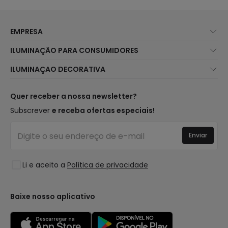
EMPRESA
Sobre Nós
ILUMINAÇÃO PARA CONSUMIDORES
Atendimento ao Cliente
Novidades Iluminação
ILUMINAÇAO DECORATIVA
Métodos de Envio
Marcas
Novidades Candeeiros
Métodos de Pagamento
Tipos de Caps
Tendências
Quer receber a nossa newsletter?
É Profissional?
Calculadora
Marcas de Decoração Premium
Subscrever
e receba ofertas especiais!
Perguntas Frequentes (FAQ)
Orçamentos
Novidades em Decoração
Iniciar sessão
Iluminação para empresas
Enviar
Espaços
Liquidação OutLED
Estilos
Li e aceito a
Política de privacidade
Coleções
LoveYouGreen
Baixe nosso aplicativo