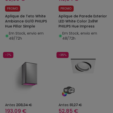
PROMO
PROMO
Aplique de Teto White
Aplique de Parede Exterior
Ambiance GU10 PHILIPS
LED White Color 2x8W
Hue Pillar Simple
PHILIPS Hue Impress
Em Stock, envio em
Em Stock, envio em
48/72h
48/72h
-7%
-35%
Antes
208,34 €
Antes
81,27 €
193,09 €
52,85 €