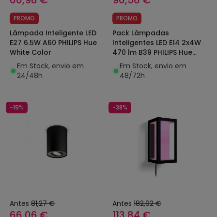
60,98 €
96,56 €
PROMO
PROMO
Lâmpada Inteligente LED
Pack Lâmpadas
E27 6.5W A60 PHILIPS Hue
Inteligentes LED E14 2x4W
White Color
470 lm B39 PHILIPS Hue
White
Em Stock, envio em
Em Stock, envio em
24/48h
48/72h
-19%
-38%
Antes
81,27 €
Antes
182,92 €
66,06 €
113,84 €