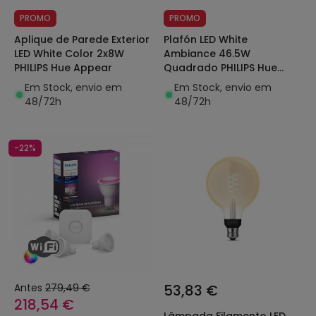
PROMO
PROMO
Aplique de Parede Exterior
Plafón LED White
LED White Color 2x8W
Ambiance 46.5W
PHILIPS Hue Appear
Quadrado PHILIPS Hue
Aurelle
Em Stock, envio em
Em Stock, envio em
48/72h
48/72h
-22%
Antes
279,49 €
53,83 €
218,54 €