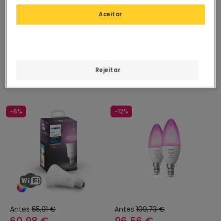
Aceitar
Rejeitar
-6%
-12%
Antes
65,01 €
Antes
109,73 €