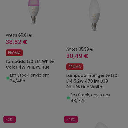
Antes
65,01 €
38,62 €
Antes
35,53 €
PROMO
30,49 €
Lâmpada LED E14 White
Color 4W PHILIPS Hue
PROMO
Em Stock, envio em
Lâmpada Inteligente LED
24/48h
E14 5.2W 470 lm B39
PHILIPS Hue White
Ambiance
Em Stock, envio em
48/72h
-21%
-48%