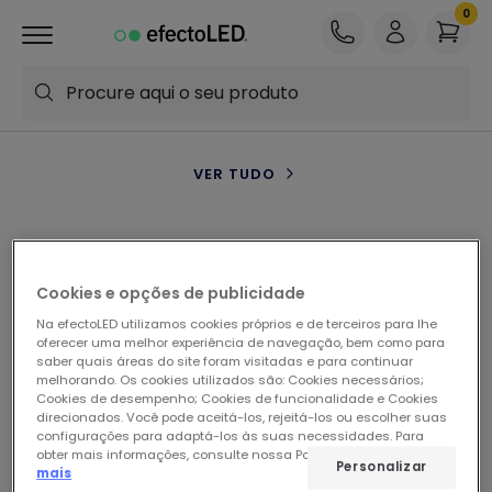
Procure aqui o seu produto
VER TUDO
VER TUDO
Cookies e opções de publicidade
Na efectoLED utilizamos cookies próprios e de terceiros para lhe
VER TUDO
oferecer uma melhor experiência de navegação, bem como para
saber quais áreas do site foram visitadas e para continuar
melhorando. Os cookies utilizados são: Cookies necessários;
Cookies de desempenho; Cookies de funcionalidade e Cookies
direcionados. Você pode aceitá-los, rejeitá-los ou escolher suas
VER TUDO
configurações para adaptá-los às suas necessidades. Para
obter mais informações, consulte nossa Política de Cookies.
Ler
Personalizar
mais