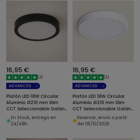
16,95 €
16,95 €
(
3
)
(
3
)
ADVANCED
ADVANCED
Plafón LED 18W Circular
Plafón LED 18W Circular
Aluminio Ø210 mm Slim
Aluminio Ø210 mm Slim
CCT Seleccionable Galán
CCT Seleccionable Galán
SwitchDimm
SwitchDimm
En Stock, entrega en
Reservar, envío a partir
24/48h
del 05/10/2026