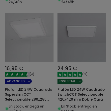
24/48h
24/48h
16,95 €
24,95 €
(
4
)
(
13
)
ADVANCED
ESSENTIAL
Plafón LED 24W Cuadrado
Plafón LED 24W Cuadrado
Superslim CCT
SwitchCCT Seleccionable
Seleccionable 280x280
420x420 mm Doble Cara
mm
En Stock, entrega en
En Stock, entrega en