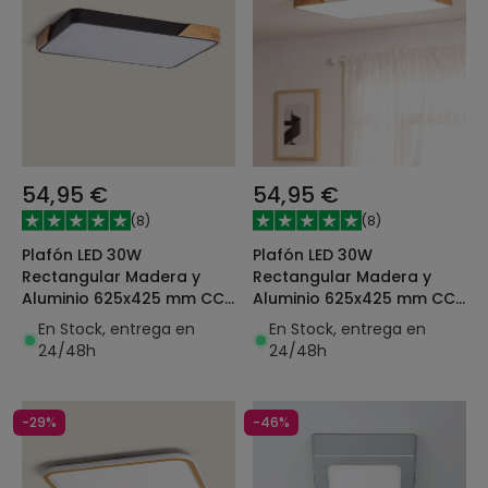
54,95 €
54,95 €
(
8
)
(
8
)
Plafón LED 30W
Plafón LED 30W
Rectangular Madera y
Rectangular Madera y
Aluminio 625x425 mm CCT
Aluminio 625x425 mm CCT
Seleccionable Semi-Dari
Seleccionable Semi-Dari
En Stock, entrega en
En Stock, entrega en
24/48h
24/48h
-29%
-46%