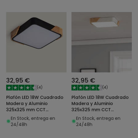
32,95 €
32,95 €
(
4
)
(
4
)
Plafón LED 18W Cuadrado
Plafón LED 18W Cuadrado
Madera y Aluminio
Madera y Aluminio
325x325 mm CCT
325x325 mm CCT
Seleccionable Semi-Dari
Seleccionable Semi-Dari
En Stock, entrega en
En Stock, entrega en
24/48h
24/48h