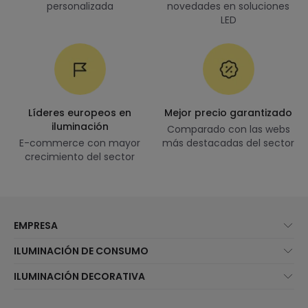
personalizada
novedades en soluciones
LED
Líderes europeos en
Mejor precio garantizado
iluminación
Comparado con las webs
E-commerce con mayor
más destacadas del sector
crecimiento del sector
EMPRESA
Quiénes somos
ILUMINACIÓN DE CONSUMO
Atención al cliente
Novedades iluminación
ILUMINACIÓN DECORATIVA
Métodos de envío
Marcas
Novedades lámparas
Métodos de pago
Tipos de casquillo de Bombillas