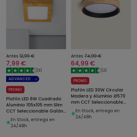
Antes
12,99 €
Antes
74,99 €
7,99 €
64,99 €
(
3
)
(
2
)
ADVANCED
PROMO
PROMO
Plafón LED 30W Circular
Madera y Aluminio Ø570
Plafón LED 6W Cuadrado
mm CCT Seleccionable
Aluminio 105x105 mm Slim
Dari
En Stock, entrega en
CCT Seleccionable Galán
24/48h
SwitchDimm
En Stock, entrega en
24/48h