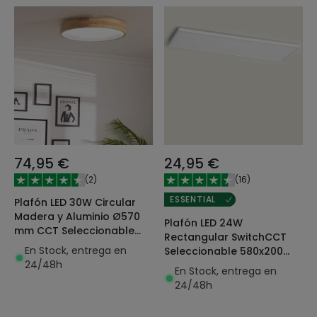
74,95 €
24,95 €
(
2
)
(
16
)
ESSENTIAL
Plafón LED 30W Circular
Madera y Aluminio Ø570
Plafón LED 24W
mm CCT Seleccionable
Rectangular SwitchCCT
Dari
En Stock, entrega en
Seleccionable 580x200
24/48h
mm Doble Cara
En Stock, entrega en
24/48h