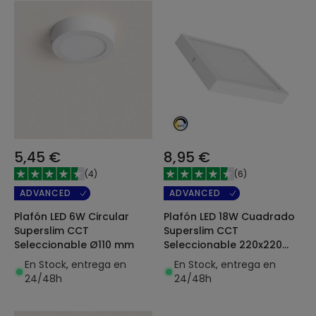
5,45 €
8,95 €
(
4
)
(
6
)
ADVANCED
ADVANCED
Plafón LED 6W Circular
Plafón LED 18W Cuadrado
Superslim CCT
Superslim CCT
Seleccionable Ø110 mm
Seleccionable 220x220
mm
En Stock, entrega en
En Stock, entrega en
24/48h
24/48h