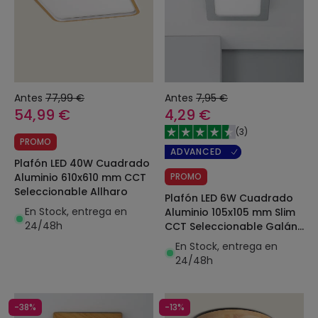
Antes
77,99 €
Antes
7,95 €
54,99 €
4,29 €
(
3
)
PROMO
ADVANCED
Plafón LED 40W Cuadrado
PROMO
Aluminio 610x610 mm CCT
Seleccionable Allharo
Plafón LED 6W Cuadrado
En Stock, entrega en
Aluminio 105x105 mm Slim
24/48h
CCT Seleccionable Galán
SwitchDimm
En Stock, entrega en
24/48h
-38%
-13%