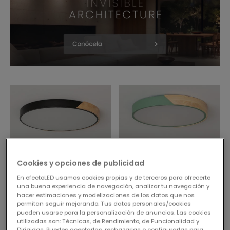
Cookies y opciones de publicidad
En efectoLED usamos cookies propias y de terceros para ofrecerte
una buena experiencia de navegación, analizar tu navegación y
hacer estimaciones y modelizaciones de los datos que nos
44,95 €
34,95 €
permitan seguir mejorando. Tus datos personales/cookies
(
22
)
(
12
)
pueden usarse para la personalización de anuncios. Las cookies
utilizadas son: Técnicas, de Rendimiento, de Funcionalidad y
Plafón LED 36W Circular
Plafón LED 24W Circular
Dirigidas. Puedes aceptarlas, rechazarlas o configurarlas para