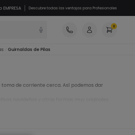
 o EMPRESA
Descubre todas las ventajas para Profesionales
0
as
Guirnaldas de Pilas
na toma de corriente cerca. Así podemos dar
otivos navideños y otras formas muy originales.