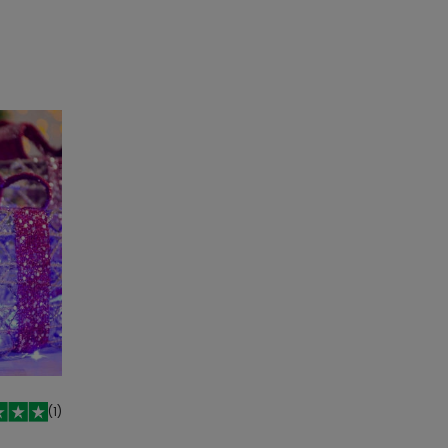
o
Añadir al carrito
(
1
)