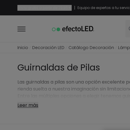
|
Envío gratis a partir de
29,95 €
Equipo de expertos a tu servic
Inicio
Decoración LED
Catálogo Decoración
Lámpa
Guirnaldas de Pilas
Las guirnaldas a pilas son una opción excelente 
rienda suelta a nuestra imaginación sin limitacion
Entre las múltiples opciones a elegir tenemos gui
Leer más