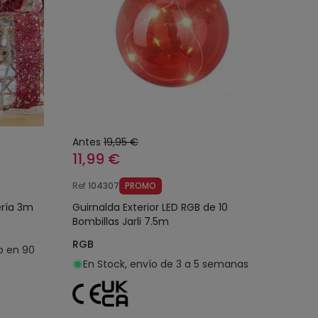
Antes
19,95 €
11,99 €
Ref
104307
PROMO
ería 3m
Guirnalda Exterior LED RGB de 10
Bombillas Jarli 7.5m
RGB
o en 90
En Stock, envío de 3 a 5 semanas