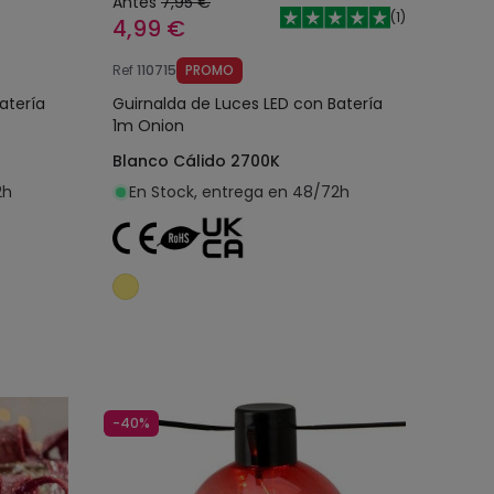
Antes
7,95 €
(
1
)
4,99 €
Ref
110715
PROMO
atería
Guirnalda de Luces LED con Batería
1m Onion
Blanco Cálido 2700K
2h
En Stock, entrega en 48/72h
o
Añadir al carrito
-40%