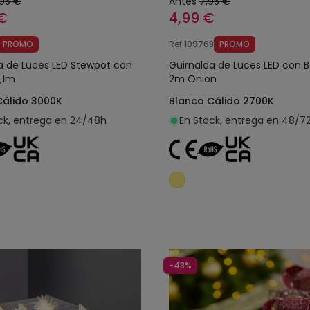
,95 €
Antes
7,95 €
 €
4,99 €
PROMO
Ref
109768
PROMO
a de Luces LED Stewpot con
Guirnalda de Luces LED con B
2,1m
2m Onion
Cálido 3000K
Blanco Cálido 2700K
ck, entrega en 24/48h
En Stock, entrega en 48/7
Añadir al carrito
Añadir al carrit
-43%