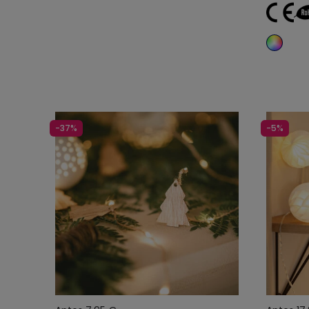
-37%
-5%