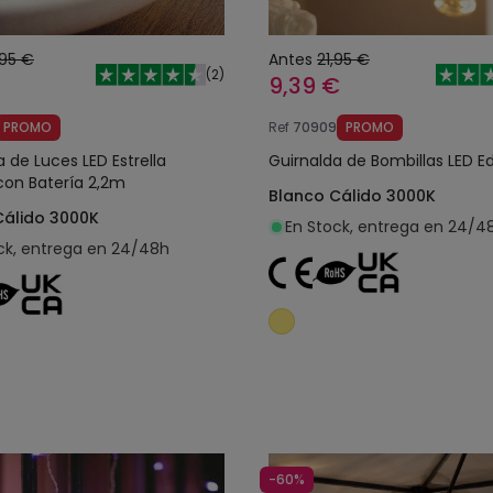
,95 €
Antes
21,95 €
(
2
)
9,39 €
PROMO
Ref
70909
PROMO
 de Luces LED Estrella
Guirnalda de Bombillas LED E
on Batería 2,2m
Blanco Cálido 3000K
Cálido 3000K
En Stock, entrega en 24/4
ck, entrega en 24/48h
Añadir al carrito
Añadir al carrit
-60%