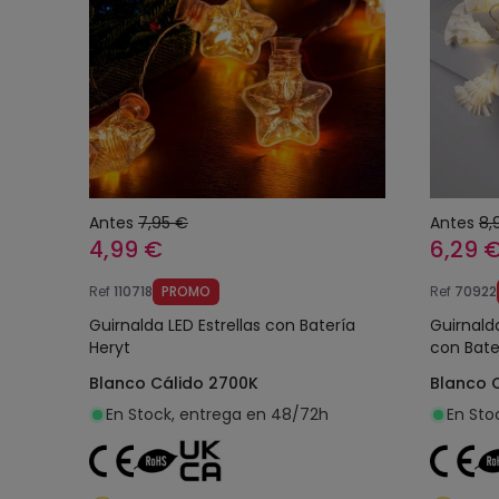
Antes
7,95 €
Antes
8,
4,99 €
6,29 
Ref
110718
PROMO
Ref
70922
Guirnalda LED Estrellas con Batería
Guirnald
Heryt
con Bate
Blanco Cálido 2700K
Blanco 
En Stock, entrega en 48/72h
En Sto