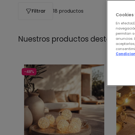
Filtrar
18 productos
Cookies 
En efectoL
navegación
permitan s
Nuestros productos destacados
anuncios. 
aceptarlas
consentimi
Condicion
-48%
-62%