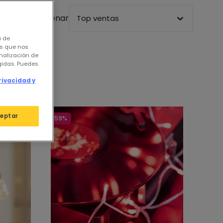
Ordenar
Top ventas
a de
os que nos
nalización de
igidas. Puedes
rivacidad y
eptar
-59%