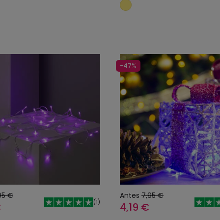
Añadir al carrito
Añadir al carrit
-47%
95 €
Antes
7,95 €
(
1
)
€
4,19 €