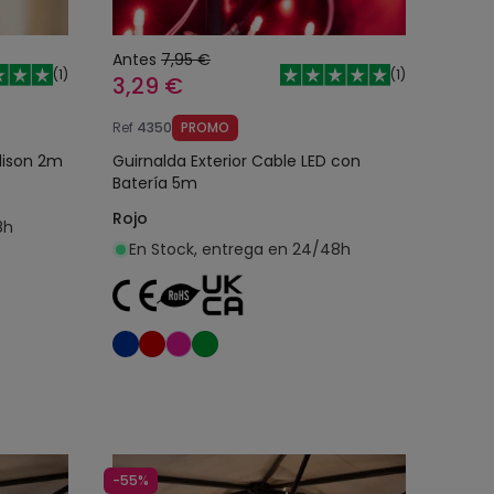
Antes
7,95 €
(
1
)
(
1
)
3,29 €
Ref
4350
PROMO
dison 2m
Guirnalda Exterior Cable LED con
Batería 5m
Rojo
8h
En Stock, entrega en 24/48h
o
Añadir al carrito
-55%