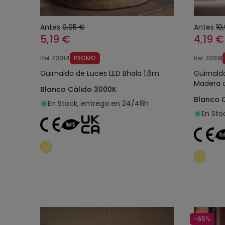
Antes
9,95 €
Antes
10
5,19 €
4,19 €
Ref
70914
PROMO
Ref
70918
Guirnalda de Luces LED Bhala 1,6m
Guirnalda
Madera c
Blanco Cálido 3000K
Blanco 
En Stock, entrega en 24/48h
En Sto
Añadir al carrito
-65%