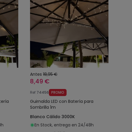
Antes
18,95 €
8,49 €
Ref
74456
PROMO
tería
Guirnalda LED con Batería para
Sombrilla 1m
Blanco Cálido 3000K
8h
En Stock, entrega en 24/48h