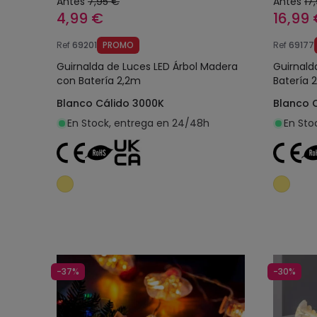
Antes
7,95 €
Antes
17
4,99 €
16,99
Ref
69201
PROMO
Ref
69177
Guirnalda de Luces LED Árbol Madera
Guirnald
con Batería 2,2m
Batería 
Blanco Cálido 3000K
Blanco 
En Stock, entrega en 24/48h
En Sto
Añadir al carrito
-37%
-30%