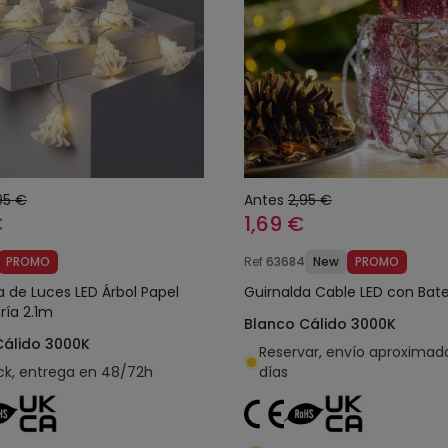
95 €
Antes
2,95 €
€
1,69 €
PROMO
Ref
63684
New
PROMO
a de Luces LED Árbol Papel
Guirnalda Cable LED con Bat
ría 2.1m
Blanco Cálido 3000K
Cálido 3000K
Reservar, envío aproximad
ck, entrega en 48/72h
días