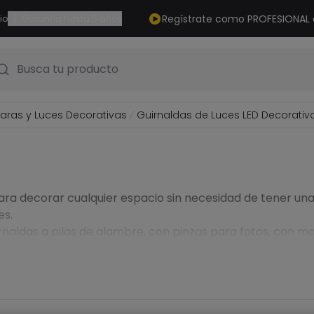
|
Regístrate como PROFESIONAL
io
Garantía hasta 5 años
Busca tu producto
ras y Luces Decorativas
Guirnaldas de Luces LED Decorativ
para decorar cualquier espacio sin necesidad de tener u
es.
rnaldas a pilas de alambre, con pinzas para fotos, con m