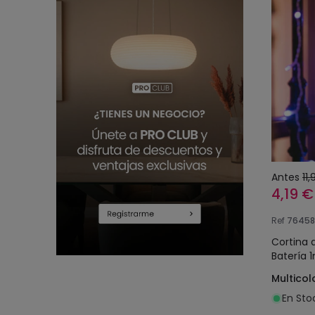
Antes
11
4,19 €
Ref
76458
Cortina 
Batería 
Multicol
En Sto