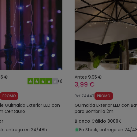
,95 €
Antes
9,95 €
(
1
)
3,99 €
PROMO
Ref
74447
PROMO
de Guirnalda Exterior LED con
Guirnalda Exterior LED con Ba
1m Centauro
para Sombrilla 2m
or
Blanco Cálido 3000K
ck, entrega en 24/48h
En Stock, entrega en 24/4