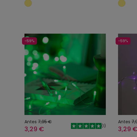
Añadir al carrito
-59%
-59%
Antes
7,95 €
Antes
7,
(
1
)
3,29 €
3,29 