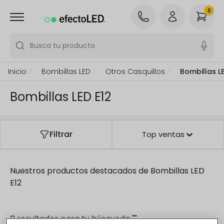
0
Busca tu producto
Inicio
Bombillas LED
Otros Casquillos
Bombillas LE
Bombillas LED E12
Filtrar
Top ventas
Nuestros productos destacados de
Bombillas LED
E12
0 resultados para tu búsqueda
"
"