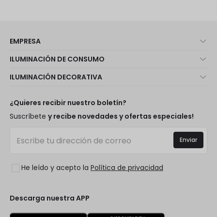
EMPRESA
Quiénes somos
ILUMINACIÓN DE CONSUMO
Atención al cliente
Novedades iluminación
ILUMINACIÓN DECORATIVA
Métodos de envío
Marcas
Novedades lámparas
Métodos de pago
Tipos de casquillo de Bombillas
Top Marcas
¿Quieres recibir nuestro boletín?
¿Eres profesional?
Calculadora de ahorro LED
Espacios
Suscríbete
y recibe novedades y ofertas especiales!
Tiendas
Presupuestos
Estilos
Canal de denuncias
Iluminación para empresas
Enviar
Colecciones
Preguntas frecuentes
Liquidación OutLED
Tendencias
Únete a nosotros
He leído y acepto la
Política de privacidad
LoveYouGreen
Iniciar sesión
Descarga nuestra APP