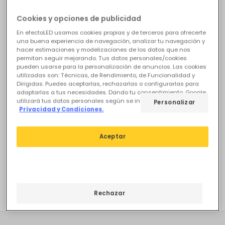
Comprueba que todas las palabras están escritas
correctamente.
Cookies y opciones de publicidad
Utiliza otras palabras similares o más generales.
En efectoLED usamos cookies propias y de terceros para ofrecerte
Si necesitas ayuda, puedes visitar nuestro apartado de
una buena experiencia de navegación, analizar tu navegación y
Atención al Cliente.
hacer estimaciones y modelizaciones de los datos que nos
permitan seguir mejorando. Tus datos personales/cookies
pueden usarse para la personalización de anuncios. Las cookies
utilizadas son: Técnicas, de Rendimiento, de Funcionalidad y
Dirigidas. Puedes aceptarlas, rechazarlas o configurarlas para
adaptarlas a tus necesidades. Dando tu consentimiento, Google
utilizará tus datos personales según se indica en su sitio de
Personalizar
Privacidad y Condiciones.
También te puede
Aceptar
interesar
Otros
B22
G12
S14D
MR11
E40
G24
Rechazar