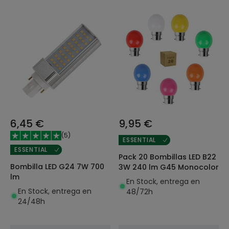
6,45 €
9,95 €
(
5
)
ESSENTIAL
ESSENTIAL
Pack 20 Bombillas LED B22
Bombilla LED G24 7W 700
3W 240 lm G45 Monocolor
lm
En Stock, entrega en
En Stock, entrega en
48/72h
24/48h