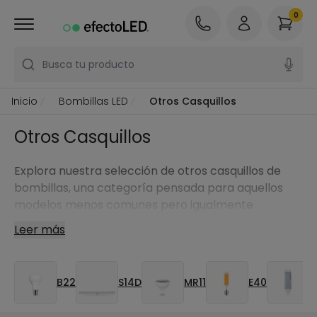
0
Busca tu producto
Inicio
Bombillas LED
Otros Casquillos
Otros Casquillos
Explora nuestra selección de otros casquillos de
bombillas, una categoría pensada para aquellos
modelos menos comunes pero igualmente
importantes.
Leer más
B22
S14D
MR11
E40
G