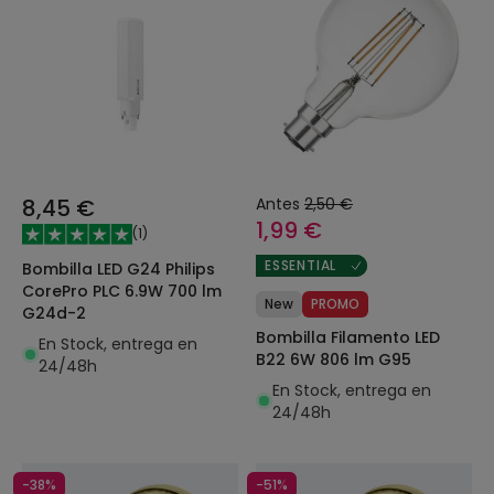
8,45 €
Antes
2,50 €
1,99 €
(
1
)
ESSENTIAL
Bombilla LED G24 Philips
CorePro PLC 6.9W 700 lm
New
PROMO
G24d-2
Bombilla Filamento LED
En Stock, entrega en
B22 6W 806 lm G95
24/48h
En Stock, entrega en
24/48h
-38%
-51%