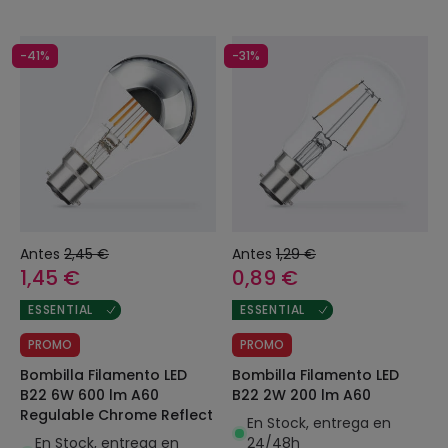
-41%
-31%
Antes
2,45 €
Antes
1,29 €
1,45 €
0,89 €
ESSENTIAL
ESSENTIAL
PROMO
PROMO
Bombilla Filamento LED
Bombilla Filamento LED
B22 6W 600 lm A60
B22 2W 200 lm A60
Regulable Chrome Reflect
En Stock, entrega en
En Stock, entrega en
24/48h