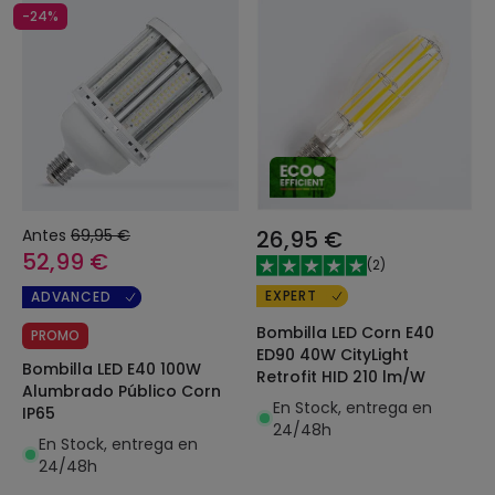
-24%
Antes
69,95 €
26,95 €
52,99 €
(
2
)
EXPERT
ADVANCED
Bombilla LED Corn E40
PROMO
ED90 40W CityLight
Bombilla LED E40 100W
Retrofit HID 210 lm/W
Alumbrado Público Corn
En Stock, entrega en
IP65
24/48h
En Stock, entrega en
24/48h