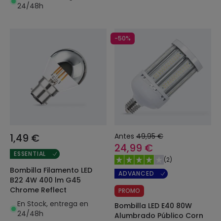
24/48h
-50%
1,49 €
Antes
49,95 €
24,99 €
ESSENTIAL
(
2
)
Bombilla Filamento LED
ADVANCED
B22 4W 400 lm G45
Chrome Reflect
PROMO
En Stock, entrega en
Bombilla LED E40 80W
24/48h
Alumbrado Público Corn