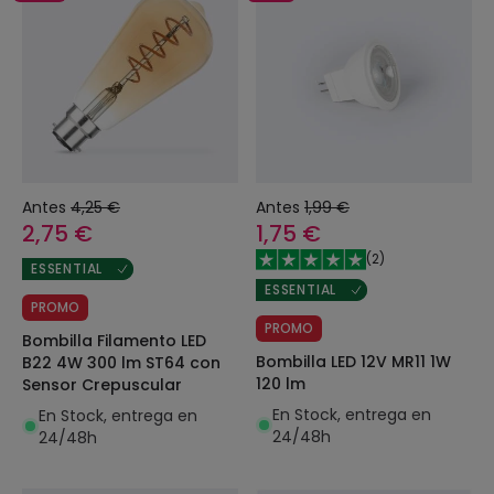
Antes
4,25 €
Antes
1,99 €
2,75 €
1,75 €
(
2
)
ESSENTIAL
ESSENTIAL
PROMO
PROMO
Bombilla Filamento LED
Bombilla LED 12V MR11 1W
B22 4W 300 lm ST64 con
120 lm
Sensor Crepuscular
En Stock, entrega en
En Stock, entrega en
24/48h
24/48h