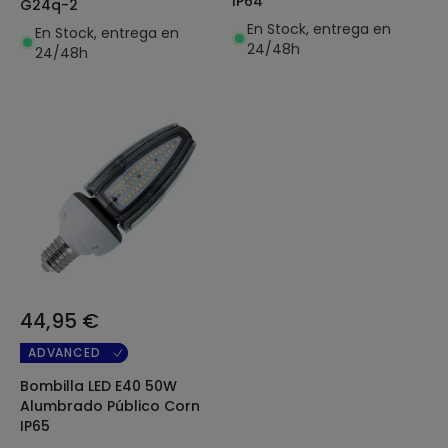
IP64
G24q-2
En Stock, entrega en
En Stock, entrega en
24/48h
24/48h
44,95 €
ADVANCED
Bombilla LED E40 50W
Alumbrado Público Corn
IP65