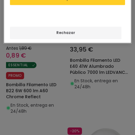
Rechazar
Antes
1,89 €
33,95 €
0,89 €
Bombilla Filamento LED
ESSENTIAL
E40 41W Alumbrado
Público 7000 lm LEDVANCE
PROMO
4099854072055
En Stock, entrega en
Bombilla Filamento LED
24/48h
B22 6W 600 lm A60
Chrome Reflect
En Stock, entrega en
24/48h
-20%