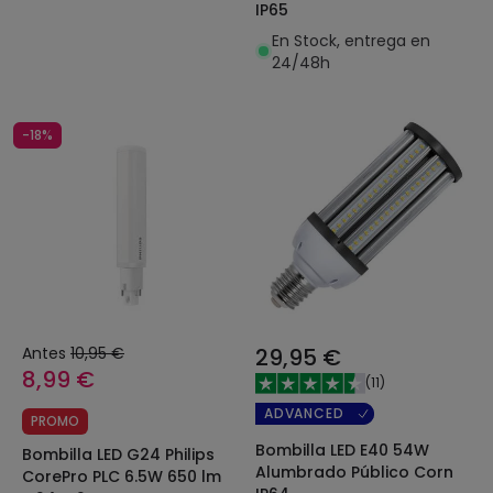
IP65
En Stock, entrega en
24/48h
-18%
Antes
10,95 €
29,95 €
8,99 €
(
11
)
ADVANCED
PROMO
Bombilla LED E40 54W
Bombilla LED G24 Philips
Alumbrado Público Corn
CorePro PLC 6.5W 650 lm