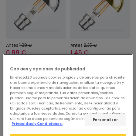
Antes
1,89 €
Antes
2,35 €
0,89 €
1,45 €
ESSENTIAL
ESSENTIAL
Cookies y opciones de publicidad
PROMO
PROMO
En efectoLED usamos cookies propias y de terceros para ofrecerte
Bombilla Filamento LED
Bombilla Filamento LED
una buena experiencia de navegación, analizar tu navegación y
B22 6W 600 lm A60
B22 8W 800 lm A60 Gold
hacer estimaciones y modelizaciones de los datos que nos
permitan seguir mejorando. Tus datos personales/cookies
Chrome Reflect
Reflect
pueden usarse para la personalización de anuncios. Las cookies
En Stock, entrega en
En Stock, entrega en
utilizadas son: Técnicas, de Rendimiento, de Funcionalidad y
24/48h
24/48h
Dirigidas. Puedes aceptarlas, rechazarlas o configurarlas para
adaptarlas a tus necesidades. Dando tu consentimiento, Google
utilizará tus datos personales según se indica en su sitio de
Personalizar
Privacidad y Condiciones.