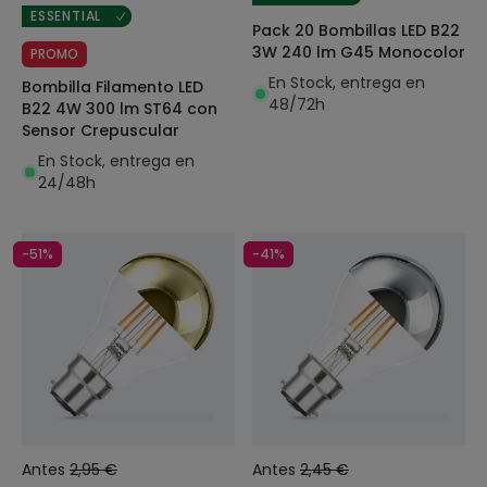
ESSENTIAL
Pack 20 Bombillas LED B22
3W 240 lm G45 Monocolor
PROMO
En Stock, entrega en
Bombilla Filamento LED
48/72h
B22 4W 300 lm ST64 con
Sensor Crepuscular
En Stock, entrega en
24/48h
-51%
-41%
Antes
2,95 €
Antes
2,45 €