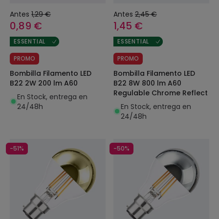
Antes
1,29 €
Antes
2,45 €
0,89 €
1,45 €
ESSENTIAL
ESSENTIAL
PROMO
PROMO
Bombilla Filamento LED
Bombilla Filamento LED
B22 2W 200 lm A60
B22 8W 800 lm A60
Regulable Chrome Reflect
En Stock, entrega en
24/48h
En Stock, entrega en
24/48h
-51%
-50%