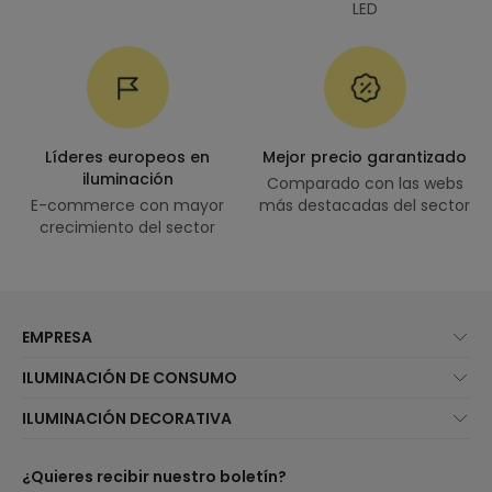
LED
Líderes europeos en
Mejor precio garantizado
iluminación
Comparado con las webs
E-commerce con mayor
más destacadas del sector
crecimiento del sector
EMPRESA
Quiénes somos
ILUMINACIÓN DE CONSUMO
Atención al cliente
Novedades iluminación
ILUMINACIÓN DECORATIVA
Métodos de envío
Marcas
Novedades lámparas
Métodos de pago
Tipos de casquillo de Bombillas
Top Marcas
¿Quieres recibir nuestro boletín?
¿Eres profesional?
Calculadora de ahorro LED