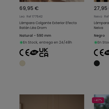
69,95 €
27,95
Lea
Ref
177542
Neiva
Ref
Lámpara Colgante Exterior Efecto
Lámpara 
Ratán Léa Drom
Neiva
Natural - 590 mm
Negro
En Stock, entrega en 24/48h
En Sto
Añadir al carrito
-47%