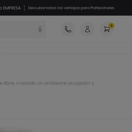
 o EMPRESA
Descubre todas las ventajas para Profesionales
0
r
ire libre, creando un ambiente acogedor y