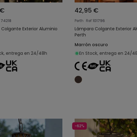
 €
42,95 €
74218
Perth
Ref
101796
Colgante Exterior Aluminio
Lámpara Colgante Exterior A
Perth
Marrón oscuro
ck, entrega en 24/48h
En Stock, entrega en 24/4
Añadir al carrito
Añadir al carrit
-62%