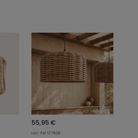
o
Añadir al carrito
55,95 €
Lea
Ref
177628