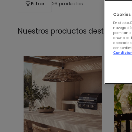
Filtrar
26 productos
Cookies 
En efectoL
navegación
Nuestros productos destacados
permitan s
anuncios. 
aceptarlas
consentimi
Condicion