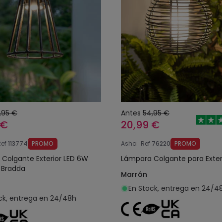
,95 €
Antes
54,95 €
 €
20,99 €
Ref
113774
PROMO
Asha
Ref
76220
PROMO
Colgante Exterior LED 6W
Lámpara Colgante para Exter
 Bradda
Marrón
En Stock, entrega en 24/4
ck, entrega en 24/48h