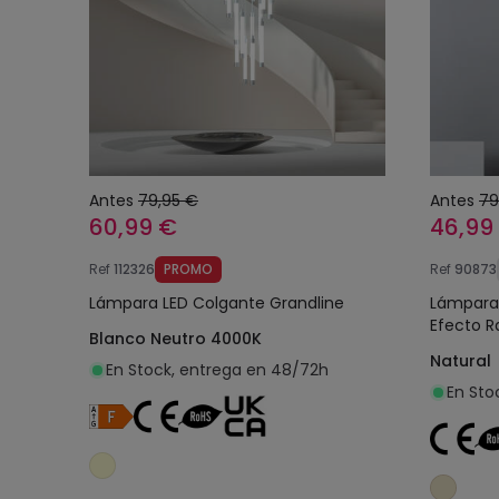
Antes
79,95 €
Antes
79
60,99 €
46,99
Ref
112326
PROMO
Ref
90873
Lámpara LED Colgante Grandline
Lámpara 
Efecto R
Blanco Neutro 4000K
Natural
En Stock, entrega en 48/72h
En Sto