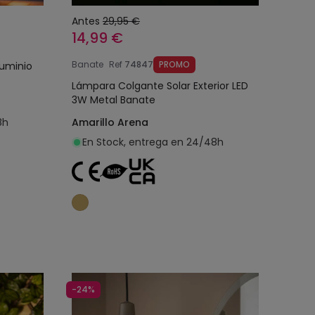
Antes
29,95 €
14,99 €
Banate
Ref
74847
PROMO
luminio
Lámpara Colgante Solar Exterior LED
3W Metal Banate
8h
Amarillo Arena
En Stock, entrega en 24/48h
o
Añadir al carrito
-24%