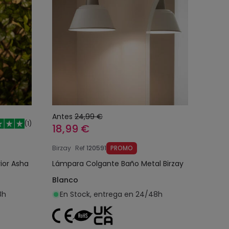
Antes
24,99 €
(
1
)
18,99 €
Birzay
Ref
120591
PROMO
ior Asha
Lámpara Colgante Baño Metal Birzay
Blanco
8h
En Stock, entrega en 24/48h