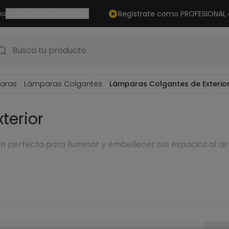
|
Regístrate como PROFESIONAL
io
Garantía hasta 5 años
Busca tu producto
aras
Lámparas Colgantes
Lámparas Colgantes de Exterio
terior
ón perfecta para iluminar y embellecer tus espacios al a