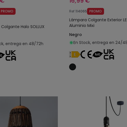
 €
16,99 €
PROMO
Ref
114065
PROMO
Lámpara Colgante Exterior L
Aluminio Mixi
 Colgante Halo SOLLUX
Negro
En Stock, entrega en 24/4
ck, entrega en 48/72h
Añadir al carrito
Añadir al carrit