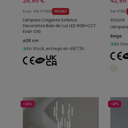
26,95 €
42,95
Evan
Ref
177633
PROMO
Ref
173151
Lámpara Colgante Esférica
SOLLUX
Decorativa Bola de Luz LED RGB+CCT
Lámpara
Evan Orb
Beige
ø28 cm
En Sto
En Stock, entrega en 48/72h
Añadir al carrito
-24%
-41%