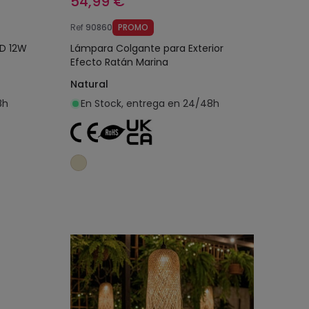
54,99 €
Ref
90860
PROMO
ED 12W
Lámpara Colgante para Exterior
Efecto Ratán Marina
Natural
8h
En Stock, entrega en 24/48h
o
Añadir al carrito