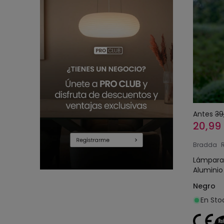
Antes
39
20,99
Bradda
Lámpara 
Aluminio
Negro
En Sto