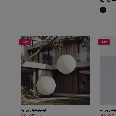
-23%
-14%
Antes
34,95 €
Antes
49