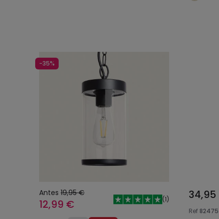
Añadir al carrito
-35%
Antes
19,95 €
34,95
(
1
)
12,99 €
Ref
82475