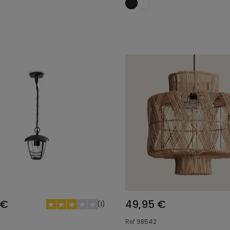
Añadir al carrito
Añadir al carrit
 €
49,95 €
(
1
)
Ref
98542