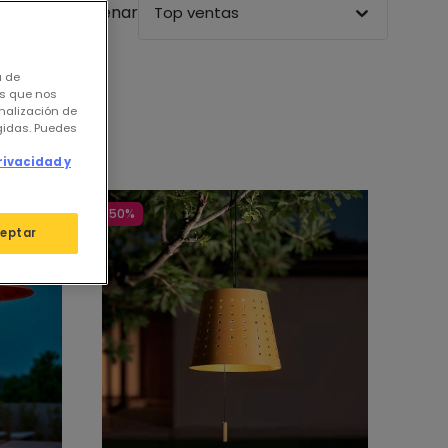
Ordenar
Top ventas
a de
os que nos
nalización de
igidas. Puedes
rivacidad y
-50%
eptar