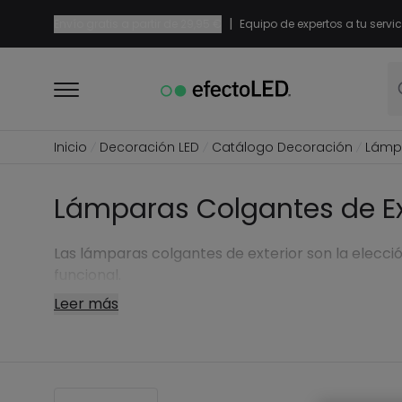
|
Envío gratis a partir de
29,95 €
Equipo de expertos a tu servic
Inicio
Decoración LED
Catálogo Decoración
Lámp
Lámparas Colgantes de Ex
Las lámparas colgantes de exterior son la elecci
funcional.
Leer más