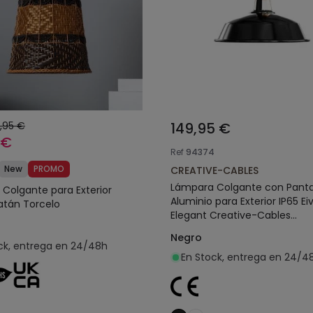
,95 €
149,95 €
 €
Ref
94374
New
PROMO
CREATIVE-CABLES
Lámpara Colgante con Panta
Colgante para Exterior
Aluminio para Exterior IP65 Ei
atán Torcelo
Elegant Creative-Cables
PDENE50SM01PAM11VBL
Negro
ck, entrega en 24/48h
En Stock, entrega en 24/4