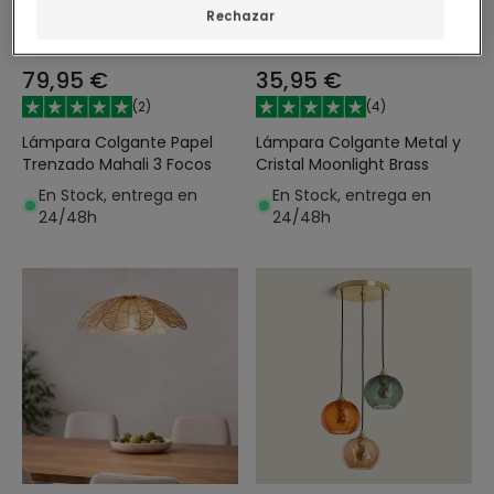
Rechazar
79,95 €
35,95 €
(
2
)
(
4
)
Lámpara Colgante Papel
Lámpara Colgante Metal y
Trenzado Mahali 3 Focos
Cristal Moonlight Brass
En Stock, entrega en
En Stock, entrega en
24/48h
24/48h