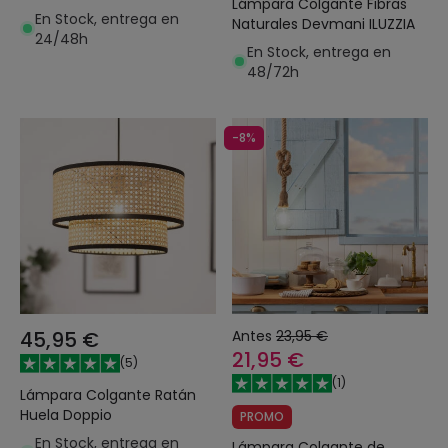
Lámpara Colgante Fibras
En Stock, entrega en
Naturales Devmani ILUZZIA
24/48h
En Stock, entrega en
48/72h
-8%
45,95 €
Antes
23,95 €
21,95 €
(
5
)
(
1
)
Lámpara Colgante Ratán
Huela Doppio
PROMO
En Stock, entrega en
Lámpara Colgante de