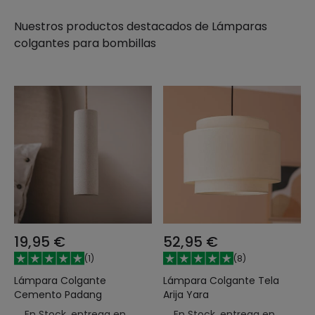
Nuestros productos destacados de
Lámparas
colgantes para bombillas
19,95 €
52,95 €
(
1
)
(
8
)
Lámpara Colgante
Lámpara Colgante Tela
Cemento Padang
Arija Yara
En Stock, entrega en
En Stock, entrega en