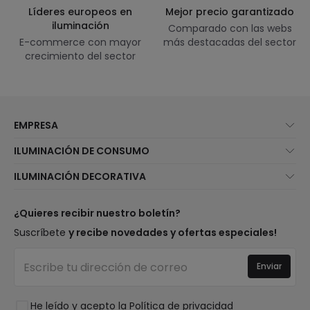
Líderes europeos en
Mejor precio garantizado
iluminación
Comparado con las webs
E-commerce con mayor
más destacadas del sector
crecimiento del sector
EMPRESA
Quiénes somos
ILUMINACIÓN DE CONSUMO
Atención al cliente
Novedades iluminación
ILUMINACIÓN DECORATIVA
Métodos de envío
Marcas
Novedades lámparas
Métodos de pago
Tipos de casquillo de Bombillas
Top Marcas
¿Quieres recibir nuestro boletín?
¿Eres profesional?
Calculadora de ahorro LED
Espacios
Suscríbete
y recibe novedades y ofertas especiales!
Tiendas
Presupuestos
Estilos
Canal de denuncias
Iluminación para empresas
Enviar
Colecciones
Preguntas frecuentes
Liquidación OutLED
Tendencias
Únete a nosotros
He leído y acepto la
Política de privacidad
LoveYouGreen