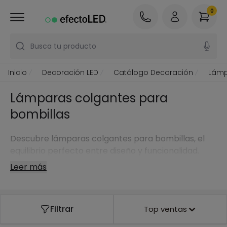
0
Busca tu producto
Inicio
Decoración LED
Catálogo Decoración
Lámp
Lámparas colgantes para
bombillas
Descubre lámparas colgantes para bombillas, el
equilibrio perfecto entre diseño y funcionalidad.
Leer más
Filtrar
Top ventas