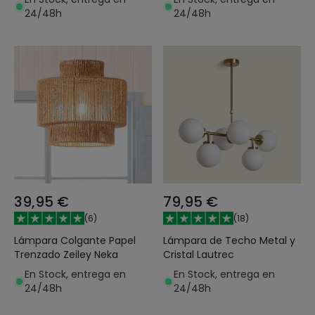
24/48h
24/48h
39,95 €
79,95 €
(
6
)
(
18
)
Lámpara Colgante Papel
Lámpara de Techo Metal y
Trenzado Zeiley Neka
Cristal Lautrec
En Stock, entrega en
En Stock, entrega en
24/48h
24/48h