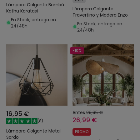
Lámpara Colgante Bambú
Lámpara Colgante
Kathu Karatasi
Travertino y Madera Enzo
En Stock, entrega en
En Stock, entrega en
24/48h
24/48h
-10%
16,95 €
Antes
29,95 €
26,99 €
(
8
)
Lámpara Colgante Metal
PROMO
Sardo