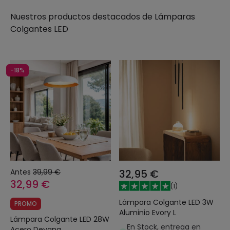
Nuestros productos destacados de
Lámparas
Colgantes LED
-18%
Antes
39,99 €
32,95 €
32,99 €
(
1
)
Lámpara Colgante LED 3W
PROMO
Aluminio Evory L
Lámpara Colgante LED 28W
En Stock, entrega en
Acero Deyang