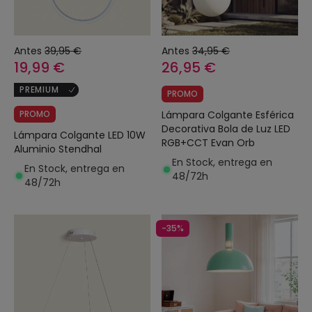
Antes
39,95 €
Antes
34,95 €
19,99 €
26,95 €
PREMIUM
PROMO
PROMO
Lámpara Colgante Esférica
Decorativa Bola de Luz LED
Lámpara Colgante LED 10W
RGB+CCT Evan Orb
Aluminio Stendhal
En Stock, entrega en
En Stock, entrega en
48/72h
48/72h
-35%