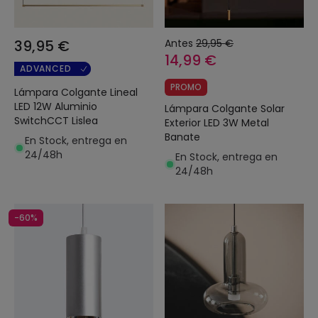
39,95 €
Antes
29,95 €
14,99 €
ADVANCED
PROMO
Lámpara Colgante Lineal
LED 12W Aluminio
Lámpara Colgante Solar
SwitchCCT Lislea
Exterior LED 3W Metal
Banate
En Stock, entrega en
24/48h
En Stock, entrega en
24/48h
-60%