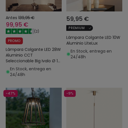
Antes
139,95 €
59,95 €
99,95 €
PREMIUM
(
2
)
Lámpara Colgante LED 10W
PROMO
Aluminio LiteLux
Lámpara Colgante LED 28W
En Stock, entrega en
Aluminio CCT
24/48h
Seleccionable Big Ivalo Ø 1
Metro
En Stock, entrega en
24/48h
-47%
-9%