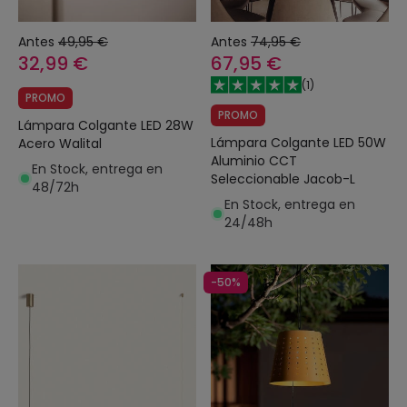
Antes
49,95 €
Antes
74,95 €
32,99 €
67,95 €
(
1
)
PROMO
PROMO
Lámpara Colgante LED 28W
Lámpara Colgante LED 50W
Acero Walital
Aluminio CCT
En Stock, entrega en
Seleccionable Jacob-L
48/72h
En Stock, entrega en
24/48h
-50%