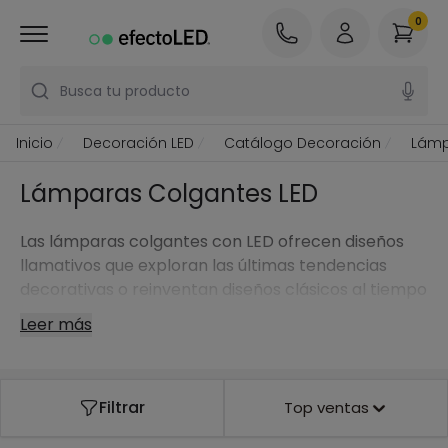
0
Busca tu producto
Inicio
Decoración LED
Catálogo Decoración
Lámp
Lámparas Colgantes LED
Las lámparas colgantes con LED ofrecen diseños
llamativos que exploran las últimas tendencias
decorativas o reinventan diseños clásicos al tiempo
que aúnan creatividad y tecnología lumínica.
Leer más
Filtrar
Top ventas