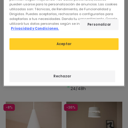
pueden usarse para la personalización de anuncios. Las cookies
utilizadas son: Técnicas, de Rendimiento, de Funcionalidad y
Dirigidas. Puedes aceptarlas, rechazarlas o configurarlas para
adaptarlas a tus necesidades. Dando tu consentimiento, Google
utilizará tus datos personales según se indica en su sitio de
Personalizar
Privacidad y Condiciones.
79,95 €
Antes
64,95 €
53,95 €
Aceptar
(
1
)
Lámpara Colgante LED 9W
PROMO
Metal y Cristal Slim Atira
Lampara Colgante LED 24W
En Stock, entrega en
Metal Ø400 mm CCT
24/48h
Seleccionable Handen
Rechazar
Telmor
En Stock, entrega en
24/48h
-8%
-36%