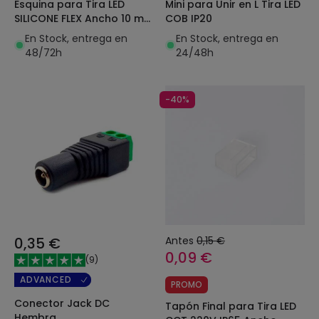
Esquina para Tira LED
Mini para Unir en L Tira LED
SILICONE FLEX Ancho 10 mm
COB IP20
Monocolor
En Stock, entrega en
En Stock, entrega en
48/72h
24/48h
-40%
0,35 €
Antes
0,15 €
0,09 €
(
9
)
ADVANCED
PROMO
Conector Jack DC
Tapón Final para Tira LED
Hembra