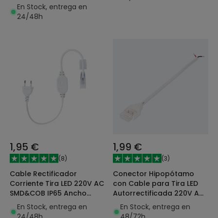
En Stock, entrega en
24/48h
1,95 €
1,99 €
(
8
)
(
3
)
Cable Rectificador
Conector Hipopótamo
Corriente Tira LED 220V AC
con Cable para Tira LED
SMD&COB IP65 Ancho
Autorrectificada 220V AC
12mm Corte cada 50cm
SMD Silicone FLEX Ancho 12
En Stock, entrega en
En Stock, entrega en
mm
24/48h
48/72h