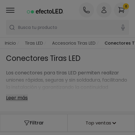
0
Busca tu producto
Inicio
Tiras LED
Accesorios Tiras LED
Conectores Ti
Conectores Tiras LED
Los conectores para tiras LED permiten realizar
uniones rápidas, seguras y sin soldadura, facilitando
la instalación y garantizando la continuidad
eléctrica en todo el sistema.
Leer más
Filtrar
Top ventas