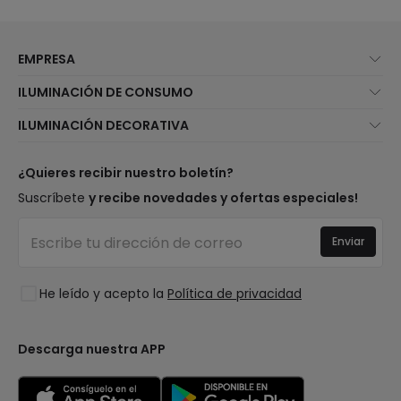
EMPRESA
Quiénes somos
ILUMINACIÓN DE CONSUMO
Atención al cliente
Novedades iluminación
ILUMINACIÓN DECORATIVA
Métodos de envío
Marcas
Novedades lámparas
Métodos de pago
Tipos de casquillo de Bombillas
Top Marcas
¿Quieres recibir nuestro boletín?
¿Eres profesional?
Calculadora de ahorro LED
Espacios
Suscríbete
y recibe novedades y ofertas especiales!
Tiendas
Presupuestos
Estilos
Canal de denuncias
Iluminación para empresas
Enviar
Colecciones
Preguntas frecuentes
Liquidación OutLED
Tendencias
Únete a nosotros
He leído y acepto la
Política de privacidad
LoveYouGreen
Iniciar sesión
Descarga nuestra APP