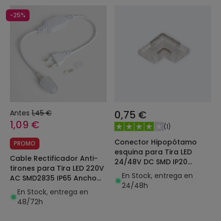
-25%
Antes
1,45 €
0,75 €
1,09 €
(
1
)
Conector Hipopótamo
PROMO
esquina para Tira LED
Cable Rectificador Anti-
24/48V DC SMD IP20
tirones para Tira LED 220V
Ancho 10mm
En Stock, entrega en
AC SMD2835 IP65 Ancho
24/48h
12mm Monocolor
En Stock, entrega en
48/72h