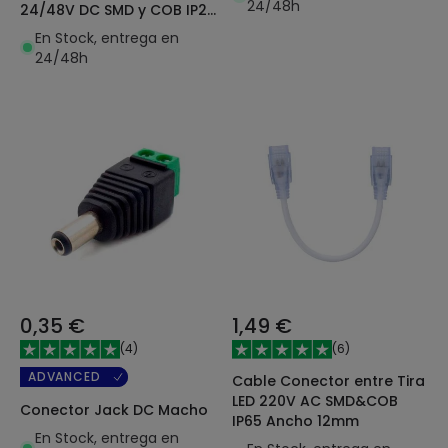
24/48h
24/48V DC SMD y COB IP20
Ancho 10mm
En Stock, entrega en
24/48h
0,35 €
1,49 €
(
4
)
(
6
)
ADVANCED
Cable Conector entre Tira
LED 220V AC SMD&COB
Conector Jack DC Macho
IP65 Ancho 12mm
En Stock, entrega en