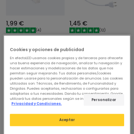
1,99 €
1,45 €
(
4
)
(
12
)
Conector Hipopótamo
Cable de Corriente Tira
con Cable para Tira LED
LED Autorrectificada 220V
Cookies y opciones de publicidad
SILICONE FLEX SMD & COB
AC SMD&COB IP65
Ancho 10mm
En efectoLED usamos cookies propias y de terceros para ofrecerte
En Stock, entrega en
En Stock, entrega en
una buena experiencia de navegación, analizar tu navegación y
48/72h
24/48h
hacer estimaciones y modelizaciones de los datos que nos
permitan seguir mejorando. Tus datos personales/cookies
pueden usarse para la personalización de anuncios. Las cookies
utilizadas son: Técnicas, de Rendimiento, de Funcionalidad y
Dirigidas. Puedes aceptarlas, rechazarlas o configurarlas para
adaptarlas a tus necesidades. Dando tu consentimiento, Google
utilizará tus datos personales según se indica en su sitio de
Personalizar
Privacidad y Condiciones.
Aceptar