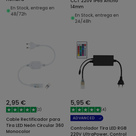
CCT 220V IP65 Ancho
14mm
En Stock, entrega en
48/72h
En Stock, entrega en
24/48h
2,95 €
5,95 €
(
2
)
(
4
)
ADVANCED
Cable Rectificador para
Tira LED Neón Circular 360
Controlador Tira LED RGB
Monocolor
220V UltraPower, Control