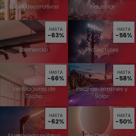
Luces decorativas
Industrial
HASTA
HASTA
-63%
-56%
Comercial
Proyectores
HASTA
HASTA
-66%
-58%
Ventiladores de
Piscinas, Jardines y
Techo
Solar
HASTA
HASTA
-62%
-50%
Alumbrado público
Otros