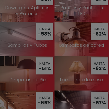
Downlights, Apliques
Paneles y Pantallas
y Plafones
LED
HASTA
HASTA
-58%
-62%
Bombillas y Tubos
Lámparas de pared
HASTA
HASTA
-51%
-62%
Lámparas de Pie
Lámparas de mesa
HASTA
HASTA
-65%
-57%