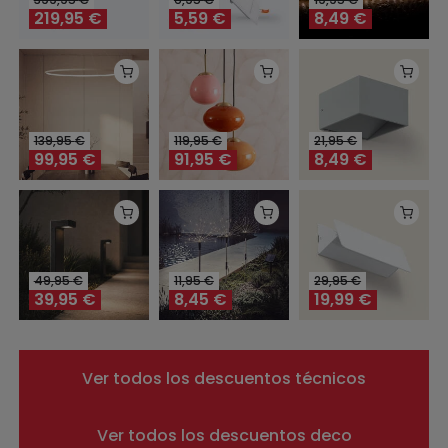
219,95
€
5,59
€
8,49
€
139,95
€
119,95
€
21,95
€
99,95
€
91,95
€
8,49
€
49,95
€
11,95
€
29,95
€
39,95
€
8,45
€
19,99
€
Ver todos los descuentos técnicos
Ver todos los descuentos deco