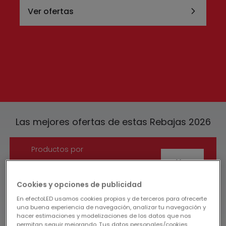
Ver ofertas
Las mejores ofertas de estas Rebajas 2026
Productos por
-10€
Ver
Cookies y opciones de publicidad
En efectoLED usamos cookies propias y de terceros para ofrecerte
Productos por
una buena experiencia de navegación, analizar tu navegación y
-30€
Ver
hacer estimaciones y modelizaciones de los datos que nos
permitan seguir mejorando. Tus datos personales/cookies