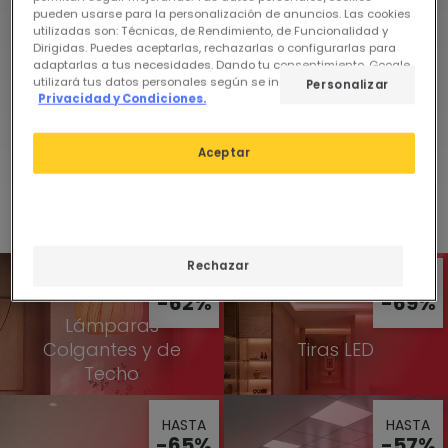
pueden usarse para la personalización de anuncios. Las cookies
utilizadas son: Técnicas, de Rendimiento, de Funcionalidad y
Dirigidas. Puedes aceptarlas, rechazarlas o configurarlas para
Chollos por
adaptarlas a tus necesidades. Dando tu consentimiento, Google
utilizará tus datos personales según se indica en su sitio de
Tiempo
Personalizar
Ver
Privacidad y Condiciones.
limitado
Aceptar
Descuentos en todas las categorías
Rechazar
HASTA
HASTA
-62%
-69%
Lámparas
Colgantes y de
Tiras LED
Techo
HASTA
HASTA
-65%
-57%