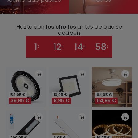
Hazte con
los chollos
antes de que se
acaben
1
12
14
57
D
H
M
S
54,95
€
10,95
€
64,95
€
39,95
€
8,95
€
54,95
€
399,95
€
6,95
€
19,95
€