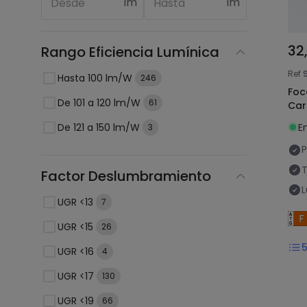
lm
lm
32
Rango Eficiencia Lumínica
Ref
Hasta 100 lm/W
246
Foc
De 101 a 120 lm/W
61
Car
De 121 a 150 lm/W
E
3
P
T
Factor Deslumbramiento
L
UGR <13
7
UGR <15
26
UGR <16
4
UGR <17
130
UGR <19
66