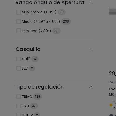
Rango Ángulo de Apertura
Muy Amplio (> 89º)
33
Medio (> 29º a < 60º)
238
Estrecho (< 30º)
40
Casquillo
GU10
14
E27
2
29
Ref
Tipo de regulación
Foc
Mal
TRIAC
128
R
DALI
32
1
0-10 V
2