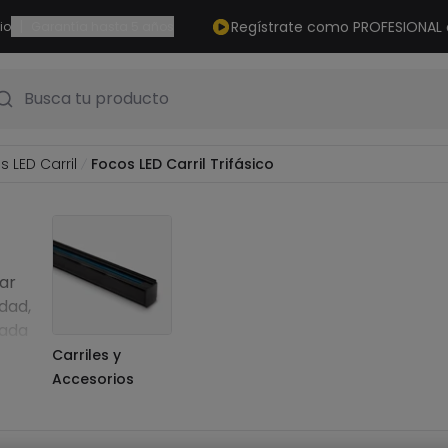
|
Regístrate como PROFESIONAL
io
Garantía hasta 5 años
Busca tu producto
 LED Carril
Focos LED Carril Trifásico
nar
dad,
sada
Carriles y
Accesorios