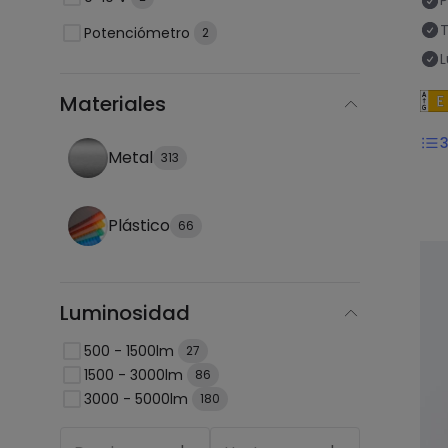
P
T
Potenciómetro
2
L
Materiales
Metal
313
Plástico
66
Luminosidad
500 - 1500lm
27
1500 - 3000lm
86
3000 - 5000lm
180