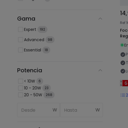
14
Gama
Ref
Expert
192
Foc
Reg
Advanced
98
E
Essential
18
P
T
Potencia
L
< 10W
6
10 - 20W
23
20 - 50W
268
W
W