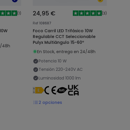
24,95 €
(
1
)
(
3
)
Ref
108687
 10W
Foco Carril LED Trifásico 10W
Regulable CCT Seleccionable
Pulyx Multiángulo 15-60º
4/48h
En Stock, entrega en 24/48h
Potencia
10 W
Tensión
220-240V AC
Luminosidad
1000 lm
2
opciones