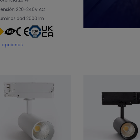
otencia
20 W
ensión
220-240V AC
uminosidad
2000 lm
3
opciones