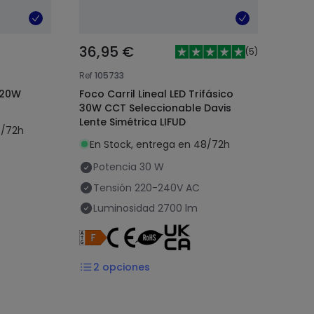
36,95 €
(
5
)
Ref
105733
o 20W
Foco Carril Lineal LED Trifásico
30W CCT Seleccionable Davis
Lente Simétrica LIFUD
8/72h
En Stock, entrega en 48/72h
Potencia
30 W
Tensión
220-240V AC
Luminosidad
2700 lm
2
opciones