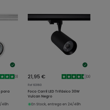
21,95 €
(
1
)
(
3
)
Ref
63160
k para
Foco Carril LED Trifásico 30W
Vulcan Negro
4/48h
En Stock, entrega en 24/48h