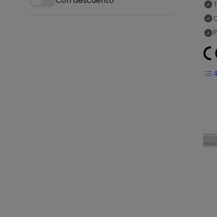
Con descuento
T
C