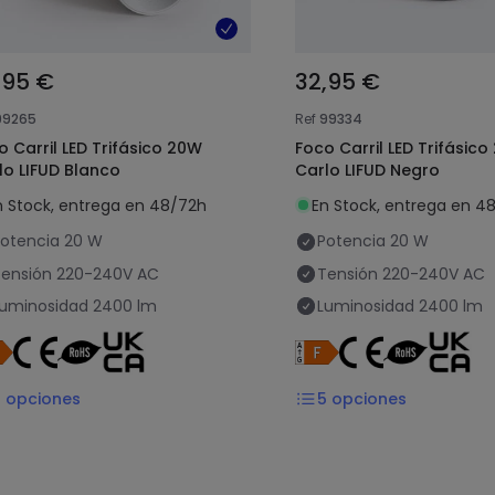
,95 €
32,95 €
99265
Ref
99334
o Carril LED Trifásico 20W
Foco Carril LED Trifásic
lo LIFUD Blanco
Carlo LIFUD Negro
n Stock, entrega en 48/72h
En Stock, entrega en 4
otencia
20 W
Potencia
20 W
ensión
220-240V AC
Tensión
220-240V AC
uminosidad
2400 lm
Luminosidad
2400 lm
5
opciones
5
opciones