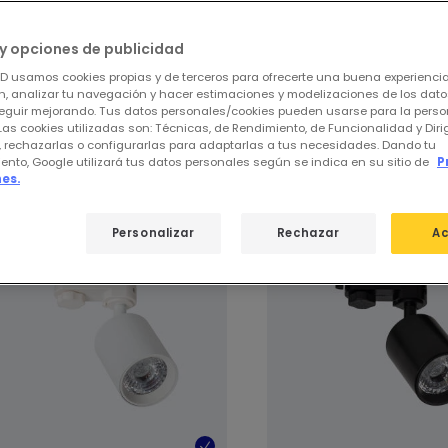
ar
de
146 productos
31
y opciones de publicidad
ED usamos cookies propias y de terceros para ofrecerte una buena experienci
, analizar tu navegación y hacer estimaciones y modelizaciones de los dat
eguir mejorando. Tus datos personales/cookies pueden usarse para la perso
stros productos destacados de
Focos 
Las cookies utilizadas son: Técnicas, de Rendimiento, de Funcionalidad y Dir
, rechazarlas o configurarlas para adaptarlas a tus necesidades. Dando tu
ento, Google utilizará tus datos personales según se indica en su sitio de
P
es.
Personalizar
Rechazar
Ac