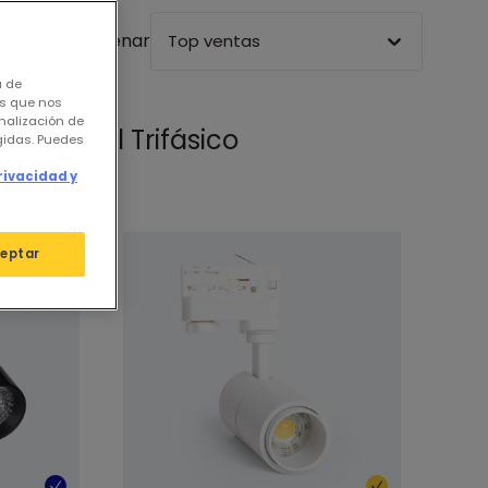
Ordenar
Top ventas
a de
os que nos
nalización de
LED Carril Trifásico
igidas. Puedes
rivacidad y
eptar