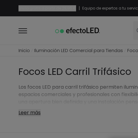
|
Envío gratis a partir de
29,95 €
Equipo de expertos a tu servic
Inicio
Iluminación LED Comercial para Tiendas
Focos
Focos LED Carril Trifásico
Los focos LED para carril trifásico permiten ilumi
espacios comerciales y profesionales con flexibili
una apertura bien definida y una instalación pen
para adaptar la luz a cada zona.
Leer más