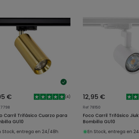
95 €
12,95 €
(
4
)
37798
Ref
78150
o Carril Trifásico Cuarzo para
Foco Carril Trifásico Jiu
billa GU10
Bombilla GU10
n Stock, entrega en 24/48h
En Stock, entrega en 2