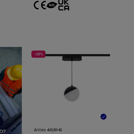
-28%
Antes
40,61 €