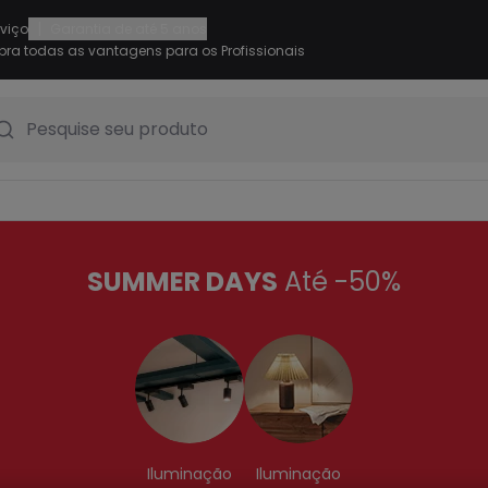
|
rviço
Garantia de até 5 anos
ra todas as vantagens para os Profissionais
Pesquise seu produto
SUMMER DAYS
Até -50%
Iluminação
Iluminação