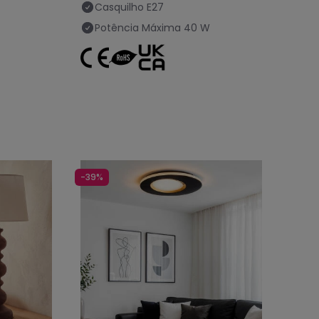
Casquilho
E27
Potência Máxima
40 W
-39%