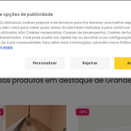
Técnica
Decorativa
e opções de publicidade
or -10€
Produtos por -30€
Pechincha por tempo
D utilizamos cookies próprios e de terceiros para lhe oferecer uma melhor exp
 bem como para saber quais áreas do site foram visitadas e para continuar
 utilizados são: Cookies necessários; Cookies de desempenho; Cookies de f
direcionados. Você pode aceitá-los, rejeitá-los ou escolher suas configuraçõ
 às suas necessidades. Para obter mais informações, consulte nossa Polític
er mais
ar
de
2436 produtos
31
Personalizar
Rejeitar
A
sos produtos em destaque de
Grande
%
-14%