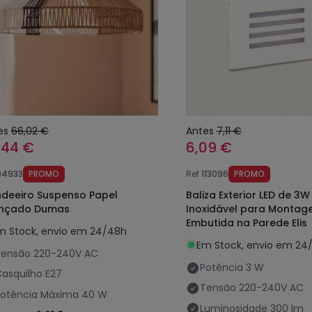
es
66,02 €
Antes
7,11 €
,44 €
6,09 €
94933
PROMO
Ref
113096
PROMO
deeiro Suspenso Papel
Baliza Exterior LED de 3
nçado Dumas
Inoxidável para Monta
Embutida na Parede Elis
m Stock, envio em 24/48h
Em Stock, envio em 24
Tensão
220-240V AC
Potência
3 W
asquilho
E27
Tensão
220-240V AC
Potência Máxima
40 W
Luminosidade
300 lm