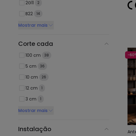
2G11
2
B22
14
Mostrar mais
Corte cada
100 cm
-60
38
5 cm
36
10 cm
26
12 cm
1
3 cm
1
Mostrar mais
Instalação
Ant