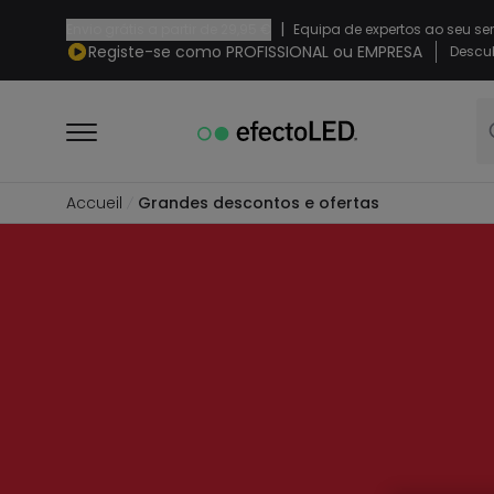
|
Envio grátis a partir de
29,95 €
Equipa de expertos ao seu se
Registe-se como PROFISSIONAL ou EMPRESA
Descub
Accueil
Grandes descontos e ofertas