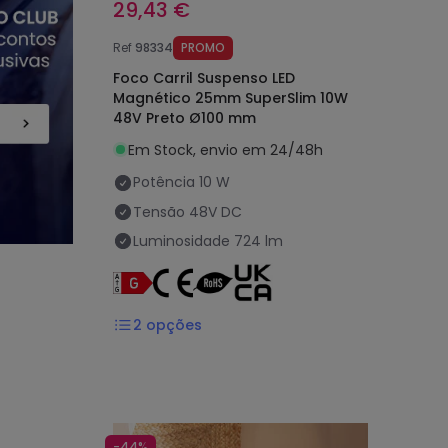
29,43 €
Ref
98334
PROMO
Foco Carril Suspenso LED
Magnético 25mm SuperSlim 10W
48V Preto Ø100 mm
Em Stock, envio em 24/48h
Potência
10 W
Tensão
48V DC
Luminosidade
724 lm
2
opções
-44%