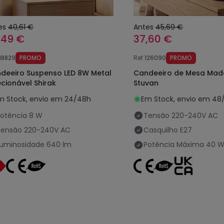
es
40,61 €
Antes
45,69 €
,49 €
37,60 €
118829
PROMO
Ref
126090
PROMO
deeiro Suspenso LED 8W Metal
Candeeiro de Mesa Mad
ecionável Shirak
Stuvan
m Stock, envio em 24/48h
Em Stock, envio em 48
otência
8 W
Tensão
220-240V AC
Tensão
220-240V AC
Casquilho
E27
Luminosidade
640 lm
Potência Máxima
40 