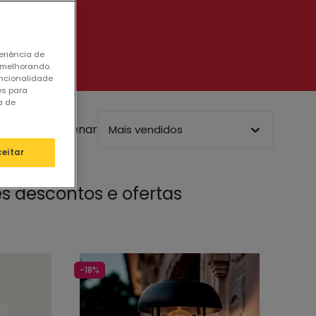
 limitado
eriência de
 melhorando.
uncionalidade
es para
a de
Ordenar
Mais vendidos
ceitar
s descontos e ofertas
-18%