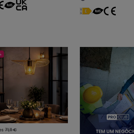
%
es
71,11 €