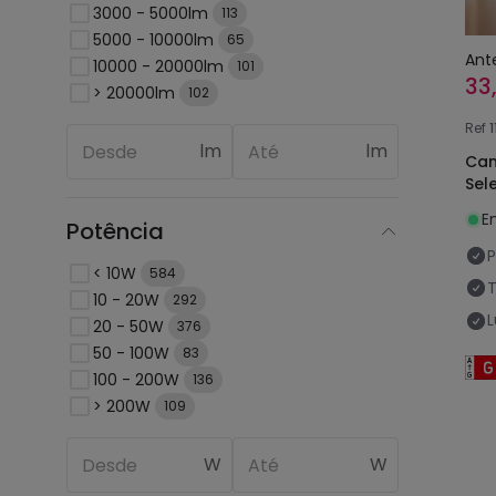
3000 - 5000lm
113
5000 - 10000lm
65
Ant
10000 - 20000lm
101
33
> 20000lm
102
Ref
lm
lm
Can
Sel
E
Potência
P
< 10W
584
10 - 20W
292
20 - 50W
376
50 - 100W
83
100 - 200W
136
> 200W
109
W
W