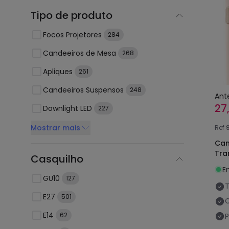
Tipo de produto
Focos Projetores
284
Candeeiros de Mesa
268
Apliques
261
Candeeiros Suspensos
248
Ant
27
Downlight LED
227
Mostrar mais
Ref
Can
Tra
Casquilho
E
GU10
127
E27
501
C
E14
62