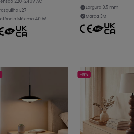
Tensão
220-240V AC
Largura
3.5 mm
asquilho
E27
Marca
3M
Potência Máxima
40 W
-18%