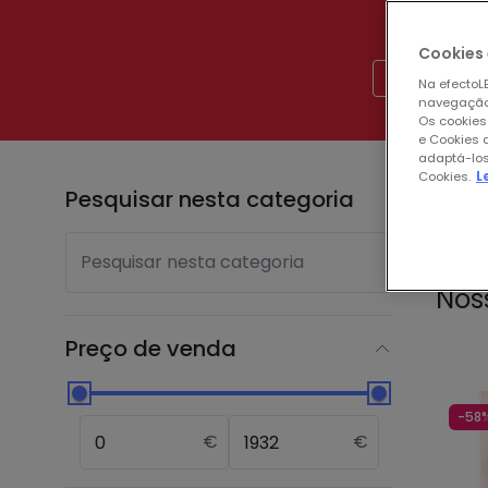
Cookies 
Produtos p
Na efectoLE
navegação,
Os cookies
e Cookies 
adaptá-los
Cookies.
L
Pesquisar nesta categoria
Mostr
Pesquisar nesta categoria
Nos
Preço de venda
-58
€
€