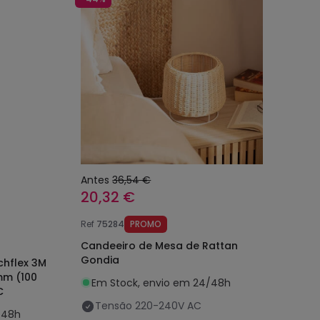
Antes
36,54 €
20,32 €
Ref
75284
PROMO
Candeeiro de Mesa de Rattan
Gondia
chflex 3M
mm (100
Em Stock, envio em 24/48h
C
Tensão
220-240V AC
/48h