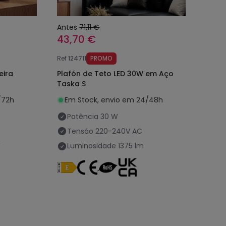
Antes
71,11 €
43,70 €
Ref
124711
PROMO
eira
Plafón de Teto LED 30W em Aço
Taska S
/72h
Em Stock, envio em 24/48h
Potência
30 W
Tensão
220-240V AC
W
Luminosidade
1375 lm