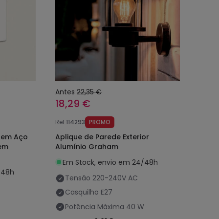
Antes
22,35 €
18,29 €
Ref
114293
PROMO
W em Aço
Aplique de Parede Exterior
gem
Alumínio Graham
Em Stock, envio em 24/48h
/48h
Tensão
220-240V AC
Casquilho
E27
Potência Máxima
40 W