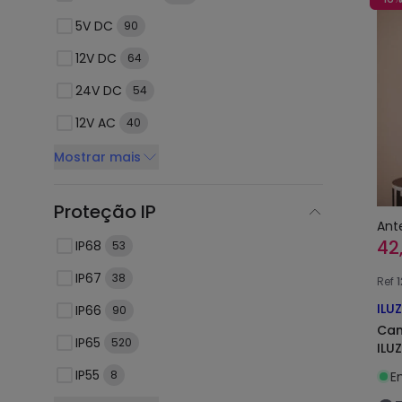
5V DC
90
12V DC
64
24V DC
54
12V AC
40
Mostrar mais
Proteção IP
Ant
42
IP68
53
IP67
38
Ref
1
ILU
IP66
90
Can
IP65
520
ILU
IP55
8
E