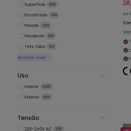
28
Superfície
985
Ref
Encastrado
514
Can
Parede
269
E
Pendente
219
Teto falso
124
C
Mostrar mais
Uso
Interior
2393
Exterior
994
Tensão
220-240V AC
2181
-16