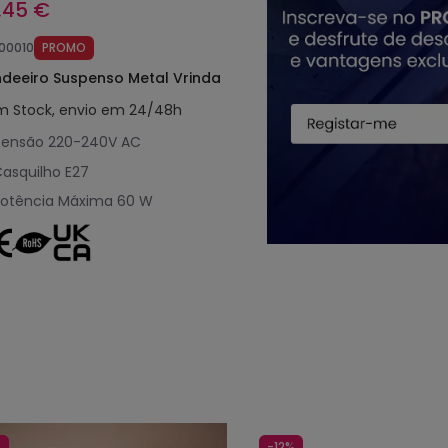
,45 €
100010
PROMO
deeiro Suspenso Metal Vrinda
m Stock, envio em 24/48h
Tensão
220-240V AC
asquilho
E27
Potência Máxima
60 W
%
-12%