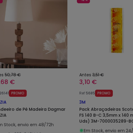
es
50,78 €
Antes
3,51 €
,68 €
3,10 €
26141
PROMO
Ref
5685
PROMO
ZZIA
3M
deeiro de Pé Madeira Dagmar
Pack Abraçadeiras Scot
ZZIA
FS 140 B-C 3,5mm x 140 
Uds) 3M-7000035289-B
m Stock, envio em 48/72h
Em Stock, envio em 24