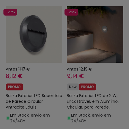
-27%
-25%
Antes
11,17 €
Antes
12,19 €
8,12 €
9,14 €
PROMO
New
PROMO
Baliza Exterior LED Superfície
Baliza Exterior LED de 2 W,
de Parede Circular
Encastrável, em Alumínio,
Antracite Edulis
Circular, para Parede,
Branca, Guell
Em Stock, envio em
Em Stock, envio em
24/48h
24/48h