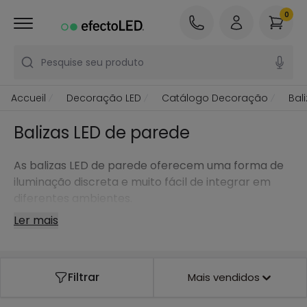
0
Pesquise seu produto
Accueil
Decoração LED
Catálogo Decoração
Bal
Balizas LED de parede
As balizas LED de parede oferecem uma forma de
iluminação discreta e muito fácil de integrar em
diferentes ambientes.
Ler mais
Filtrar
Mais vendidos