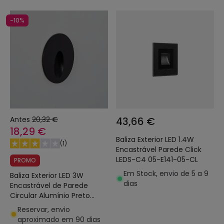
-10%
Antes
20,32 €
43,66 €
18,29 €
Baliza Exterior LED 1.4W
(
1
)
Encastrável Parede Click
LEDS-C4 05-E141-05-CL
PROMO
Em Stock, envio de 5 a 9
Baliza Exterior LED 3W
dias
Encastrável de Parede
Circular Alumínio Preto
Boiler
Reservar, envio
aproximado em 90 dias