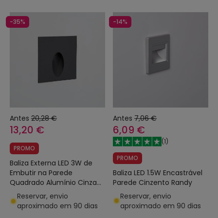
-35%
-14%
Antes
20,28 €
Antes
7,06 €
13,20 €
6,09 €
(
1
)
PROMO
PROMO
Baliza Externa LED 3W de
Baliza LED 1.5W Encastrável
Embutir na Parede
Parede Cinzento Randy
Quadrado Alumínio Cinza
Ellis
Reservar, envio
Reservar, envio
aproximado em 90 dias
aproximado em 90 dias