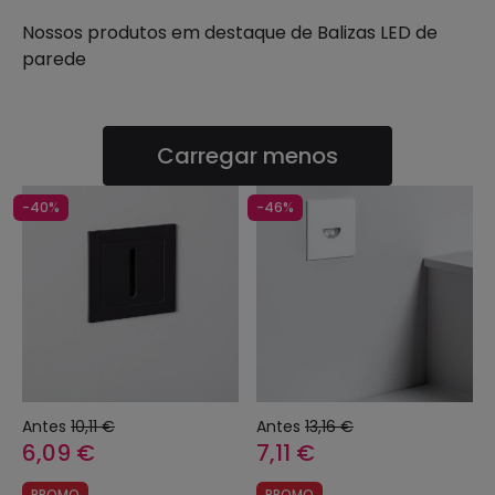
Nossos produtos em destaque de
Balizas LED de
parede
Carregar menos
-40%
-46%
Antes
10,11 €
Antes
13,16 €
6,09 €
7,11 €
PROMO
PROMO