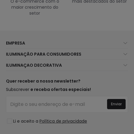
O e-commerce com o
mais destacados do setor
maior crescimento do
setor
EMPRESA
Sobre Nós
ILUMINAÇÃO PARA CONSUMIDORES
Atendimento ao Cliente
Novidades Iluminação
ILUMINAÇAO DECORATIVA
Métodos de Envio
Marcas
Novidades Candeeiros
Métodos de Pagamento
Tipos de Caps
Tendências
Quer receber a nossa newsletter?
É Profissional?
Calculadora
Marcas de Decoração Premium
Subscrever
e receba ofertas especiais!
Perguntas Frequentes (FAQ)
Orçamentos
Novidades em Decoração
Iniciar sessão
Iluminação para empresas
Enviar
Espaços
Liquidação OutLED
Estilos
Li e aceito a
Política de privacidade
Coleções
LoveYouGreen