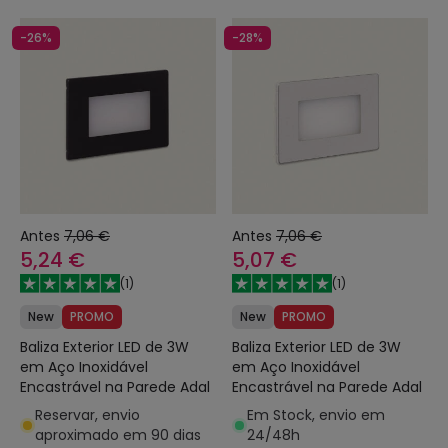
-26%
-28%
Antes
7,06 €
Antes
7,06 €
5,24 €
5,07 €
(
1
)
(
1
)
New
PROMO
New
PROMO
Baliza Exterior LED de 3W
Baliza Exterior LED de 3W
em Aço Inoxidável
em Aço Inoxidável
Encastrável na Parede Adal
Encastrável na Parede Adal
Reservar, envio
Em Stock, envio em
aproximado em 90 dias
24/48h