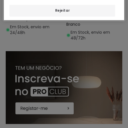
New
PROMO
Baliza Exterior LED 1.2W
Rejeitar
Aplique de Parede LED 4W
Encastável de Parede
de Alumínio Circular Jade
Alumínio Lyons
Branco
Em Stock, envio em
Em Stock, envio em
24/48h
48/72h