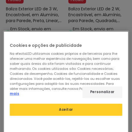
Baliza Exterior LED de 3 W,
Baliza Exterior LED de 2 W,
Encastrável, em Alumínio,
Encastrável, em Alumínio,
para Parede, Preta, Linear,
para Parede, Quadrada,
Wabi
Branca, Guell
Em Stock, envio em
Em Stock, envio em
48/72h
24/48h
Cookies e opções de publicidade
Na efectoLED utilizamos cookies próprios e de terceiros para lhe
-31%
-42%
oferecer uma melhor experiência de navegação, bem como para
saber quais áreas do site foram visitadas e para continuar
melhorando. Os cookies utilizados são: Cookies necessários;
Cookies de desempenho; Cookies de funcionalidade e Cookies
direcionados. Você pode aceitá-los, rejeitá-los ou escolher suas
configurações para adaptá-los às suas necessidades. Para
obter mais informações, consulte nossa Política de Cookies.
Ler
Personalizar
mais
Aceitar
Antes
13,16 €
Antes
13,16 €
9,04 €
7,57 €
(
1
)
PROMO