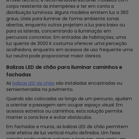
corpo resistente às intempéries e ter em conta a
distribuição luminosa. Alguns modelos emitem luz a 360
graus, úteis para iluminar de forma ambiente zonas
abertas, enquanto outros projetam a luz para baixo ou
para os laterais, concentrando a iluminação em
percursos concretos. Em entradas de habitações, uma
luz quente de 3000 K costuma oferecer uma perceção
acolhedora, enquanto em acessos de uso frequente uma
luz neutra pode proporcionar maior clareza.
Balizas LED de chão para iluminar caminhos e
fachadas
As
balizas LED de chão
são instaladas encastradas ou
semienterradas no pavimento.
Quando são colocadas ao longo de um percurso, ajudam
a orientar a passagem sem ocupar espaço visual. Em
acessos estreitos ou caminhos, esta solução permite
manter a zona livre e evitar obstáculos.
Em fachadas e muros, as balizas LED de chão permitem
criar efeitos de luz vertical muito definidos. Um feixe
estreito pode realçar colunas e texturas, enquanto um