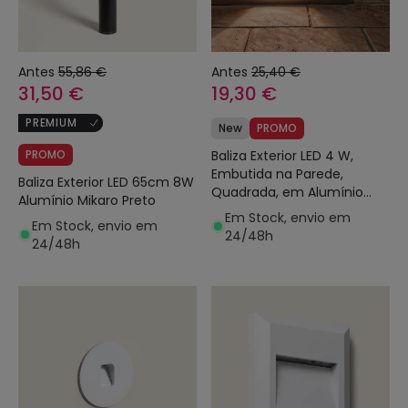
Antes
55,86 €
Antes
25,40 €
31,50 €
19,30 €
PREMIUM
New
PROMO
PROMO
Baliza Exterior LED 4 W,
Embutida na Parede,
Baliza Exterior LED 65cm 8W
Quadrada, em Alumínio
Alumínio Mikaro Preto
Preto Natt
Em Stock, envio em
Em Stock, envio em
24/48h
24/48h