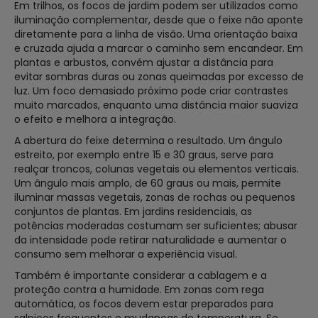
Em trilhos, os focos de jardim podem ser utilizados como
iluminação complementar, desde que o feixe não aponte
diretamente para a linha de visão. Uma orientação baixa
e cruzada ajuda a marcar o caminho sem encandear. Em
plantas e arbustos, convém ajustar a distância para
evitar sombras duras ou zonas queimadas por excesso de
luz. Um foco demasiado próximo pode criar contrastes
muito marcados, enquanto uma distância maior suaviza
o efeito e melhora a integração.
A abertura do feixe determina o resultado. Um ângulo
estreito, por exemplo entre 15 e 30 graus, serve para
realçar troncos, colunas vegetais ou elementos verticais.
Um ângulo mais amplo, de 60 graus ou mais, permite
iluminar massas vegetais, zonas de rochas ou pequenos
conjuntos de plantas. Em jardins residenciais, as
potências moderadas costumam ser suficientes; abusar
da intensidade pode retirar naturalidade e aumentar o
consumo sem melhorar a experiência visual.
Também é importante considerar a cablagem e a
proteção contra a humidade. Em zonas com rega
automática, os focos devem estar preparados para
salpicos frequentes e mudanças de temperatura. Se