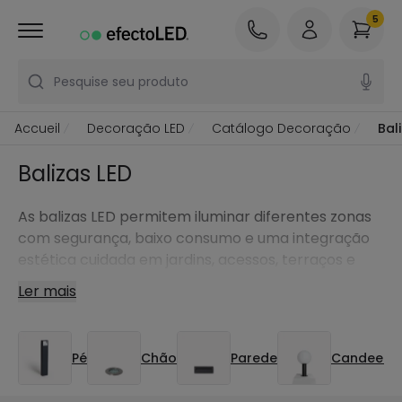
5
Pesquise seu produto
Accueil
Decoração LED
Catálogo Decoração
Bal
Balizas LED
As balizas LED permitem iluminar diferentes zonas
com segurança, baixo consumo e uma integração
estética cuidada em jardins, acessos, terraços e
zonas de passagem.
Ler mais
Pé
Chão
Parede
Candeeiros