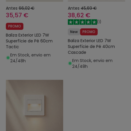
Antes
66,02 €
Antes
45,69 €
35,57 €
38,62 €
(
1
)
PROMO
New
PROMO
Baliza Exterior LED 7W
Baliza Exterior LED 7W
Superfície de Pé 60cm
Superfície de Pé 40cm
Tactic
Cascade
Em Stock, envio em
Em Stock, envio em
24/48h
24/48h