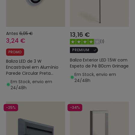
Antes
6,05 €
13,16 €
3,24 €
(
1
)
PREMIUM
PROMO
Baliza Exterior LED 1.5W com
Baliza LED de 3 W
Espeto de Pé 80cm Grinage
Encastrável em Alumínio
Parede Circular Preta
Em Stock, envio em
Occulare
24/48h
Em Stock, envio em
24/48h
-25%
-34%