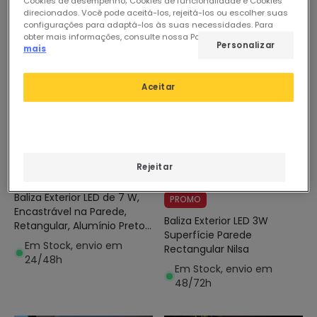
Cookies de desempenho; Cookies de funcionalidade e Cookies
direcionados. Você pode aceitá-los, rejeitá-los ou escolher suas
-10%
configurações para adaptá-los às suas necessidades. Para
obter mais informações, consulte nossa Política de Cookies.
Ler
Personalizar
mais
Aceitar
23,33 €
Antes
10,16 €
Rejeitar
9,14 €
(
1
)
Baliza Exterior LED de 7 W,
PROMO
Encastrável na Parede,
Baliza Exterior LED 3W
Retangular, Alumínio Preto,
Superfície Parede
Groult
Em Stock, envio em
Rectangular Nilsa
24/48h
Em Stock, envio em
48/72h