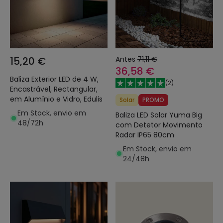
15,20 €
Antes
71,11 €
36,58 €
Baliza Exterior LED de 4 W,
(
2
)
Encastrável, Rectangular,
em Alumínio e Vidro, Edulis
Solar
PROMO
Em Stock, envio em
Baliza LED Solar Yuma Big
48/72h
com Detetor Movimento
Radar IP65 80cm
Em Stock, envio em
24/48h