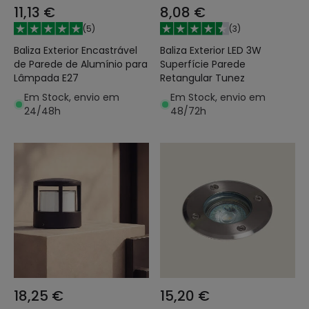
11,13 €
8,08 €
(
5
)
(
3
)
Baliza Exterior Encastrável
Baliza Exterior LED 3W
de Parede de Alumínio para
Superfície Parede
Lâmpada E27
Retangular Tunez
Em Stock, envio em
Em Stock, envio em
24/48h
48/72h
18,25 €
15,20 €