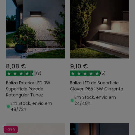
8,08 €
9,10 €
(
3
)
(
5
)
Baliza Exterior LED 3W
Baliza LED de Superficie
Superfície Parede
Clover IP65 1.5W Cinzento
Retangular Tunez
Em Stock, envio em
Em Stock, envio em
24/48h
48/72h
-23%