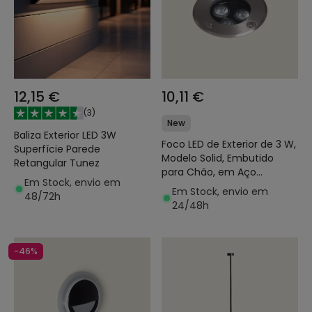
12,15 €
10,11 €
(
3
)
New
Baliza Exterior LED 3W
Foco LED de Exterior de 3 W,
Superfície Parede
Modelo Solid, Embutido
Retangular Tunez
para Chão, em Aço
Em Stock, envio em
Inoxidável, Hallo
Em Stock, envio em
48/72h
24/48h
-46%