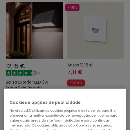
-46%
12,15 €
Antes
13,16 €
7,11 €
(
3
)
Baliza Exterior LED 3W
PROMO
Superfície Parede
Baliza Exterior LED de 2 W,
Retangular Tunez
Encastrável, em Alumínio,
Em Stock, envio em
Cookies e opções de publicidade
para Parede, Quadrada,
48/72h
Branca, Guell
Na efectoLED utilizamos cookies próprios e de terceiros para lhe
Em Stock, envio em
oferecer uma melhor experiência de navegação, bem como para
24/48h
saber quais áreas do site foram visitadas e para continuar
melhorando. Os cookies utilizados são: Cookies necessários;