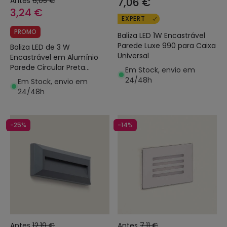
Antes
6,05 €
7,06 €
3,24 €
EXPERT
PROMO
Baliza LED 1W Encastrável
Parede Luxe 990 para Caixa
Baliza LED de 3 W
Universal
Encastrável em Alumínio
Parede Circular Preta
Em Stock, envio em
Occulare
24/48h
Em Stock, envio em
24/48h
-25%
-14%
Antes
12,19 €
Antes
7,11 €