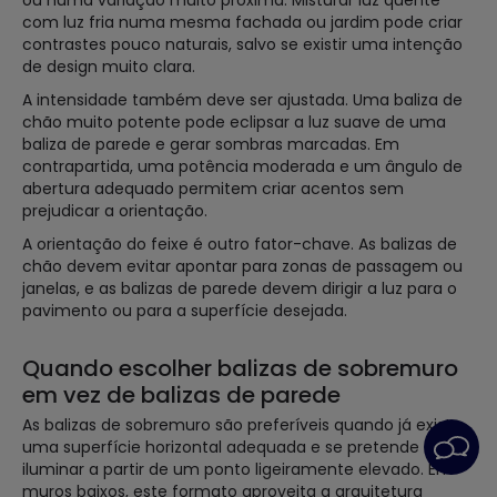
ou numa variação muito próxima. Misturar luz quente
com luz fria numa mesma fachada ou jardim pode criar
contrastes pouco naturais, salvo se existir uma intenção
de design muito clara.
A intensidade também deve ser ajustada. Uma baliza de
chão muito potente pode eclipsar a luz suave de uma
baliza de parede e gerar sombras marcadas. Em
contrapartida, uma potência moderada e um ângulo de
abertura adequado permitem criar acentos sem
prejudicar a orientação.
A orientação do feixe é outro fator-chave. As balizas de
chão devem evitar apontar para zonas de passagem ou
janelas, e as balizas de parede devem dirigir a luz para o
pavimento ou para a superfície desejada.
Quando escolher balizas de sobremuro
em vez de balizas de parede
As balizas de sobremuro são preferíveis quando já existe
uma superfície horizontal adequada e se pretende
iluminar a partir de um ponto ligeiramente elevado. Em
muros baixos, este formato aproveita a arquitetura