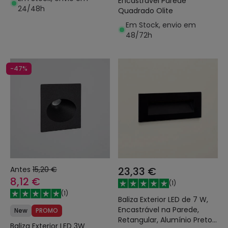
Encastrável Parede
24/48h
Quadrado Olite
Em Stock, envio em
48/72h
-47%
Antes
15,20 €
23,33 €
8,12 €
(
1
)
(
1
)
Baliza Exterior LED de 7 W,
Encastrável na Parede,
New
PROMO
Retangular, Alumínio Preto,
Baliza Exterior LED 3W