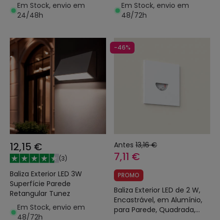
Em Stock, envio em
Em Stock, envio em
24/48h
48/72h
-46%
12,15 €
Antes
13,16 €
7,11 €
(
3
)
Baliza Exterior LED 3W
PROMO
Superfície Parede
Baliza Exterior LED de 2 W,
Retangular Tunez
Encastrável, em Alumínio,
Em Stock, envio em
para Parede, Quadrada,
48/72h
Branca, Guell