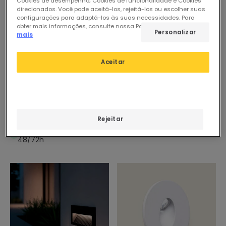
Cookies de desempenho; Cookies de funcionalidade e Cookies
direcionados. Você pode aceitá-los, rejeitá-los ou escolher suas
configurações para adaptá-los às suas necessidades. Para
obter mais informações, consulte nossa Política de Cookies.
Ler
Personalizar
mais
Aceitar
8,08 €
9,10 €
(
3
)
(
5
)
Baliza Exterior LED 3W
Baliza LED de Superficie
Superfície Parede
Clover IP65 1.5W Cinzento
Retangular Tunez
Em Stock, envio em
Rejeitar
Em Stock, envio em
24/48h
48/72h