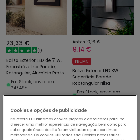
23,33 €
Antes
10,16 €
9,14 €
(
1
)
Baliza Exterior LED de 7 W,
PROMO
Encastrável na Parede,
Baliza Exterior LED 3W
Retangular, Alumínio Preto,
Superfície Parede
Groult
Em Stock, envio em
Rectangular Nilsa
24/48h
Em Stock, envio em
48/72h
Cookies e opções de publicidade
Na efectoLED utilizamos cookies próprios e de terceiros para lhe
oferecer uma melhor experiência de navegação, bem como para
saber quais áreas do site foram visitadas e para continuar
melhorando. Os cookies utilizados são: Cookies necessários;