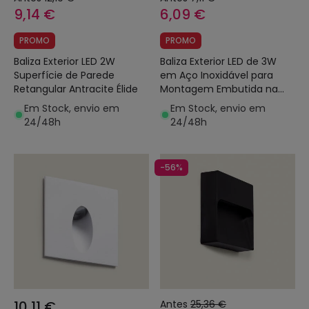
9,14 €
6,09 €
PROMO
PROMO
Baliza Exterior LED 2W
Baliza Exterior LED de 3W
Superfície de Parede
em Aço Inoxidável para
Retangular Antracite Élide
Montagem Embutida na
Parede Elis
Em Stock, envio em
Em Stock, envio em
24/48h
24/48h
-56%
10,11 €
Antes
25,36 €