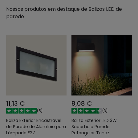
Nossos produtos em destaque de
Balizas LED de
parede
11,13 €
8,08 €
(
5
)
(
3
)
Baliza Exterior Encastrável
Baliza Exterior LED 3W
de Parede de Alumínio para
Superfície Parede
Lâmpada E27
Retangular Tunez