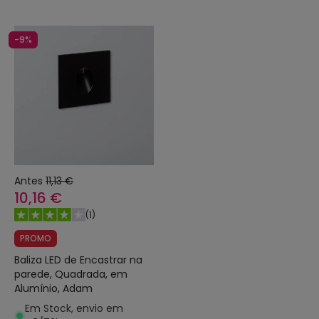
-9%
Antes
11,13 €
10,16 €
(
1
)
PROMO
Baliza LED de Encastrar na
parede, Quadrada, em
Alumínio, Adam
Em Stock, envio em