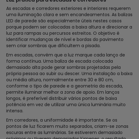
As escadas e corredores exteriores e interiores requerem
uma iluminação clara e sem encandeamentos. As balizas
LED de parede são especialmente úteis nestes casos
porque podem ser colocadas a baixa altura e direcionar a
luz para rampas ou percursos estreitos. O objetivo é
identificar mudanças de nível e bordas do pavimento
sem criar sombras que dificultem a pisada.
Em escadas, convém que a luz marque cada lanço de
forma contínua. Uma baliza de escada colocada
demasiado alta pode gerar sombras projetadas pela
própria pessoa ao subir ou descer. Uma instalação a baixa
ou média altura, normalmente entre 30 e 80 cm,
conforme o tipo de parede e a geometria da escada,
permite iluminar melhor a zona de apoio. Em lanços
longos, é preferível distribuir vários pontos de baixa
potência em vez de utilizar uma única luminária muito
intensa.
Em corredores, a uniformidade é importante. Se os
pontos de luz ficarem muito separados, criam-se zonas
escuras entre as luminárias. Se estiverem demasiado
próximos ou tiverem demasiados lúmenes, o resultado