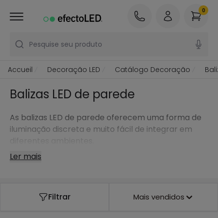
0
Pesquise seu produto
Accueil
Decoração LED
Catálogo Decoração
Bal
Balizas LED de parede
As balizas LED de parede oferecem uma forma de
iluminação discreta e muito fácil de integrar em
diferentes ambientes.
Ler mais
Filtrar
Mais vendidos