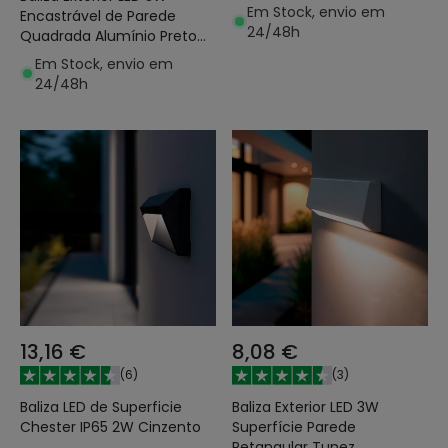
Groult
Em Stock, envio em
Encastrável de Parede
24/48h
Quadrada Alumínio Preto
Coney
Em Stock, envio em
24/48h
13,16 €
8,08 €
(
6
)
(
3
)
Baliza LED de Superficie
Baliza Exterior LED 3W
Chester IP65 2W Cinzento
Superfície Parede
Retangular Tunez