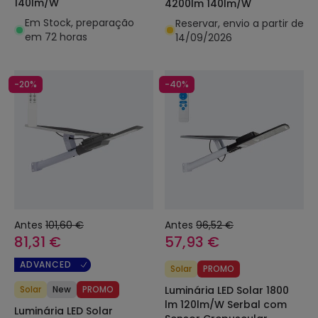
140lm/W
4200lm 140lm/W
Em Stock, preparação
Reservar, envio a partir de
em 72 horas
14/09/2026
-20%
-40%
Antes
101,60 €
Antes
96,52 €
81,31 €
57,93 €
ADVANCED
Solar
PROMO
Solar
New
PROMO
Luminária LED Solar 1800
lm 120lm/W Serbal com
Luminária LED Solar