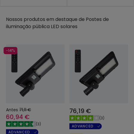
Nossos produtos em destaque de
Postes de
iluminação pública LED solares
-14%
Antes
71,11 €
76,19 €
60,94 €
(
3
)
(
3
)
ADVANCED
ADVANCED