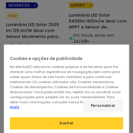
ADVANCED
EXPERT
Luminária LED Solar
Solar
6400lm 160lm/w Sinaí com
Luminária LED Solar 2500
MPPT e Sensor de
lm 125 lm/W Sinaí com
Movimento para
Em Stock, envio em
Sensor Movimento para
Iluminação Pública
24/48h
Iluminação Pública
Em Stock, envio em
24/48h
Cookies e opções de publicidade
Na efectoLED utilizamos cookies próprios e de terceiros para lhe
oferecer uma melhor experiência de navegação, bem como para
saber quais áreas do site foram visitadas e para continuar
melhorando. Os cookies utilizados são: Cookies necessários;
Cookies de desempenho; Cookies de funcionalidade e Cookies
direcionados. Você pode aceitá-los, rejeitá-los ou escolher suas
configurações para adaptá-los às suas necessidades. Para
obter mais informações, consulte nossa Política de Cookies.
Ler
Personalizar
mais
Aceitar