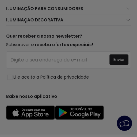
Sobre Nós
ILUMINAÇÃO PARA CONSUMIDORES
Atendimento ao Cliente
Novidades Iluminação
ILUMINAÇAO DECORATIVA
Métodos de Envio
Marcas
Novidades Candeeiros
Métodos de Pagamento
Tipos de Caps
Tendências
Quer receber a nossa newsletter?
É Profissional?
Calculadora
Marcas de Decoração Premium
Subscrever
e receba ofertas especiais!
Perguntas Frequentes (FAQ)
Orçamentos
Novidades em Decoração
Iniciar sessão
Iluminação para empresas
Enviar
Espaços
Liquidação OutLED
Estilos
Li e aceito a
Política de privacidade
Coleções
LoveYouGreen
Baixe nosso aplicativo