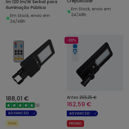
Crepuscular
lm 120 lm/W Serbal para
Iluminação Pública
Em Stock, envio em
24/48h
Em Stock, envio em
24/48h
-20%
188,01 €
Antes
203,25 €
162,59 €
(
3
)
ADVANCED
ADVANCED
Solar
PROMO