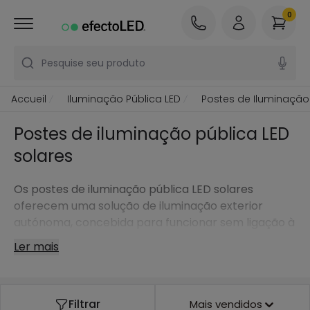
0
Pesquise seu produto
Accueil
Iluminação Pública LED
Postes de Iluminação 
Postes de iluminação pública LED
solares
Os postes de iluminação pública LED solares
oferecem uma solução de iluminação exterior
autónoma, concebida para funcionar sem ligação à
rede elétrica. Graças à energia solar, permitem
Ler mais
iluminar espaços exteriores de forma
independente, facilitando a instalação em locais
onde a cablagem não é viável ou onde se procura
Filtrar
Mais vendidos
uma solução mais flexível e autossuficiente.