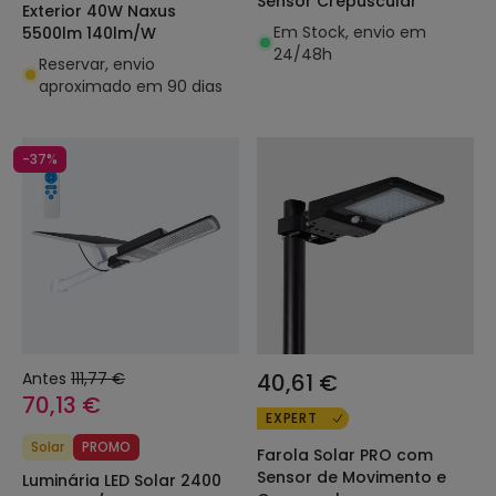
Sensor Crepuscular
Exterior 40W Naxus
Em Stock, envio em
5500lm 140lm/W
24/48h
Reservar, envio
aproximado em 90 dias
-37%
Antes
111,77 €
40,61 €
70,13 €
EXPERT
Solar
PROMO
Farola Solar PRO com
Sensor de Movimento e
Luminária LED Solar 2400