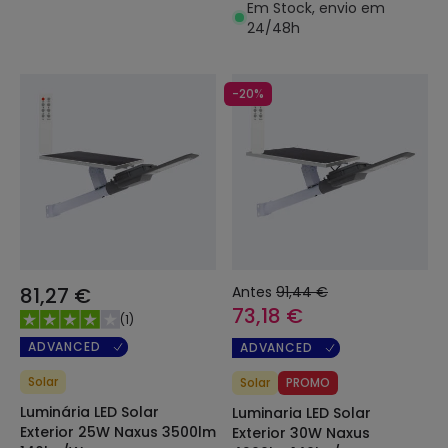
Em Stock, envio em
Iluminação Pública
24/48h
-20%
81,27 €
Antes
91,44 €
73,18 €
(
1
)
ADVANCED
ADVANCED
Solar
Solar
PROMO
Luminária LED Solar
Luminaria LED Solar
Exterior 25W Naxus 3500lm
Exterior 30W Naxus