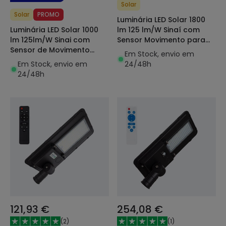
Solar
Solar
PROMO
Luminária LED Solar 1800
Luminária LED Solar 1000
lm 125 lm/W Sinaí com
lm 125lm/W Sinai com
Sensor Movimento para
Sensor de Movimento
Iluminação Pública
Em Stock, envio em
para Iluminação Pública
Em Stock, envio em
24/48h
24/48h
121,93 €
254,08 €
(
2
)
(
1
)