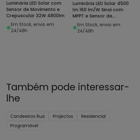
Luminária LED Solar com
Luminária LED Solar 4500
Sensor de Movimento e
lm 160 lm/W Sinai com
Crepuscular 32W 4800lm
MPPT e Sensor de
Movimento para
Em Stock, envio em
Em Stock, envio em
Iluminação Pública
24/48h
24/48h
Também pode interessar-
lhe
Candeeiros Rua
Projectos
Residencial
Programável