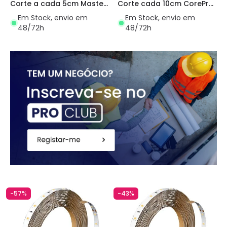
Corte a cada 5cm Master
Corte cada 10cm CorePro
PHILIPS
Philips
Em Stock, envio em
Em Stock, envio em
48/72h
48/72h
-57%
-43%