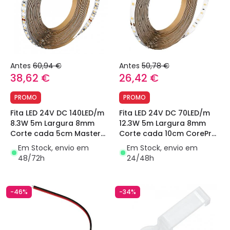
Antes
60,94 €
Antes
50,78 €
38,62 €
26,42 €
PROMO
PROMO
Fita LED 24V DC 140LED/m
Fita LED 24V DC 70LED/m
8.3W 5m Largura 8mm
12.3W 5m Largura 8mm
Corte cada 5cm Master
Corte cada 10cm CorePro
Philips
Philips
Em Stock, envio em
Em Stock, envio em
48/72h
24/48h
-46%
-34%