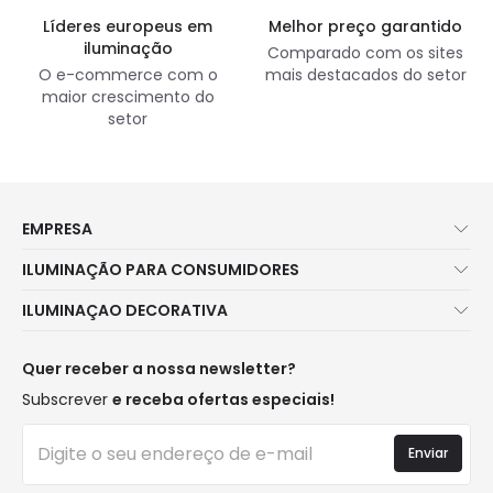
Líderes europeus em
Melhor preço garantido
iluminação
Comparado com os sites
O e-commerce com o
mais destacados do setor
maior crescimento do
setor
EMPRESA
Sobre Nós
ILUMINAÇÃO PARA CONSUMIDORES
Atendimento ao Cliente
Novidades Iluminação
ILUMINAÇAO DECORATIVA
Métodos de Envio
Marcas
Novidades Candeeiros
Métodos de Pagamento
Tipos de Caps
Tendências
Quer receber a nossa newsletter?
É Profissional?
Calculadora
Marcas de Decoração Premium
Subscrever
e receba ofertas especiais!
Perguntas Frequentes (FAQ)
Orçamentos
Novidades em Decoração
Iniciar sessão
Iluminação para empresas
Enviar
Espaços
Liquidação OutLED
Estilos