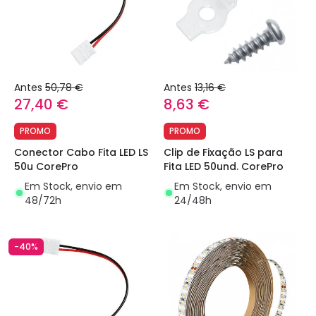
Antes
50,78 €
Antes
13,16 €
27,40 €
8,63 €
PROMO
PROMO
Conector Cabo Fita LED LS
Clip de Fixação LS para
50u CorePro
Fita LED 50und. CorePro
Em Stock, envio em
Em Stock, envio em
48/72h
24/48h
-40%