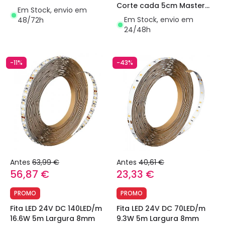
Corte cada 5cm Master
Philips
Em Stock, envio em
Philips
Em Stock, envio em
48/72h
24/48h
-11%
-43%
Antes
63,99 €
Antes
40,61 €
56,87 €
23,33 €
PROMO
PROMO
Fita LED 24V DC 140LED/m
Fita LED 24V DC 70LED/m
16.6W 5m Largura 8mm
9.3W 5m Largura 8mm