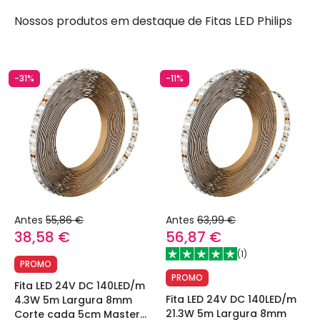
Nossos produtos em destaque de
Fitas LED Philips
-31%
-11%
Antes
55,86 €
Antes
63,99 €
38,58 €
56,87 €
(
1
)
PROMO
PROMO
Fita LED 24V DC 140LED/m
Fita LED 24V DC 140LED/m
4.3W 5m Largura 8mm
21.3W 5m Largura 8mm
Corte cada 5cm Master