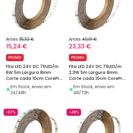
Antes
35,53 €
Antes
40,61 €
15,24 €
23,33 €
PROMO
PROMO
Fita LED 24V DC 70LED/m
Fita LED 24V DC 70LED/m
6W 5m Largura 8mm
2.3W 5m Largura 8mm
Corte cada 10cm CorePro
Corte cada 10cm CorePro
Philips
Philips
Em Stock, envio em
Em Stock, envio em
24/48h
48/72h
-37%
-48%