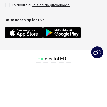
Li e aceito a
Política de privacidade
Coleções
LoveYouGreen
Baixe nosso aplicativo
Condições Gerais
Política de privacidade
Política dos Cookies
Preferências de cookies
Serviço Pós-Venda
Aviso Legal
© Todos os direitos reservados | PRISMICA S.L. - VAT
ESB98845944