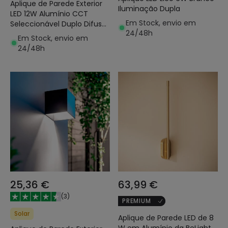
Aplique de Parede Exterior
Iluminação Dupla
LED 12W Alumínio CCT
Em Stock, envio em
Seleccionável Duplo Difusor
24/48h
Lysandra
Em Stock, envio em
24/48h
25,36 €
63,99 €
(
3
)
PREMIUM
Solar
Aplique de Parede LED de 8
W em Alumínio da BeLight