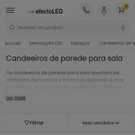
0
Pesquise seu produto
Accueil
Decoração LED
Espaços
Candeeiros de s
Candeeiros de parede para sala
Os candeeiros de parede para sala aportam luz
ambiente, decorativa e funcional, ajudando a criar
um espaço mais acolhedor, equilibrado e flexível
em cada momento.
Ler mais
Filtrar
Mais vendidos