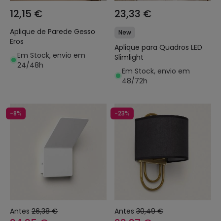
12,15 €
23,33 €
Aplique de Parede Gesso
New
Eros
Aplique para Quadros LED
Em Stock, envio em
Slimlight
24/48h
Em Stock, envio em
48/72h
-8%
-23%
Antes
26,38 €
Antes
30,49 €