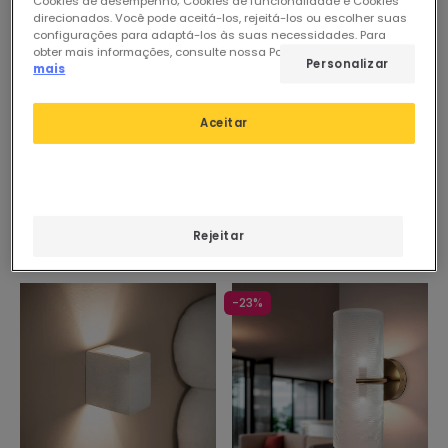
Cookies de desempenho; Cookies de funcionalidade e Cookies
direcionados. Você pode aceitá-los, rejeitá-los ou escolher suas
configurações para adaptá-los às suas necessidades. Para
obter mais informações, consulte nossa Política de Cookies.
Ler
Personalizar
mais
Antes
23,33 €
35,53 €
19,26 €
PREMIUM
Aceitar
New
PROMO
Aplique de Parede Exterior
LED 7W Alumínio
Aplique para Quadros LED
Iluminação Dupla Cara CCT
Slimlight
Seleccionável Gedved
Em Stock, envio em
Em Stock, envio em
24/48h
48/72h
Rejeitar
-23%