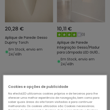
20,28 €
10,11 €
(
1
)
Aplique de Parede Gesso
Aplique de Parede
Dupmy Torch
Integração Gesso/Pladur
Em Stock, envio em
para Lâmpada LED GU10
24/48h
PAR11 Corte 103x148 mm
Em Stock, envio em
24/48h
-17%
Cookies e opções de publicidade
Na efectoLED utilizamos cookies próprios e de terceiros para lhe
oferecer uma melhor experiência de navegação, bem como para
saber quais áreas do site foram visitadas e para continuar
melhorando. Os cookies utilizados são: Cookies necessários;