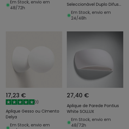
Em Stock, envio em
Seleccionável Duplo Difusor
48/72h
Valorian
Em Stock, envio em
24/48h
17,23 €
27,40 €
(
1
)
Aplique de Parede Pontius
Aplique Gesso ou Cimento
White SOLLUX
Delya
Em Stock, envio em
Em Stock, envio em
48/72h