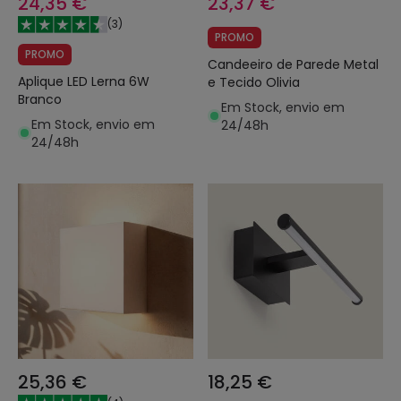
24,35 €
23,37 €
(
3
)
PROMO
PROMO
Candeeiro de Parede Metal
Aplique LED Lerna 6W
e Tecido Olivia
Branco
Em Stock, envio em
Em Stock, envio em
24/48h
24/48h
25,36 €
18,25 €