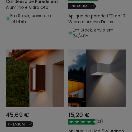
Candeeiro de Parede em
PREMIUM
Alumínio e Vidro Oto
Em Stock, envio em
Aplique de parede LED de 10
24/48h
W em alumínio DeLux
Em Stock, envio em
24/48h
45,69 €
15,20 €
(
3
)
PREMIUM
Aplique LED Lico 6W Branco