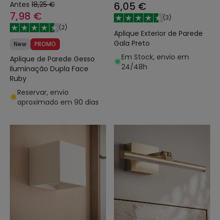
Antes
18,25 €
6,05 €
7,98 €
(
3
)
(
2
)
Aplique Exterior de Parede
Gala Preto
New
PROMO
Em Stock, envio em
Aplique de Parede Gesso
24/48h
Iluminação Dupla Face
Ruby
Reservar, envio
aproximado em 90 dias