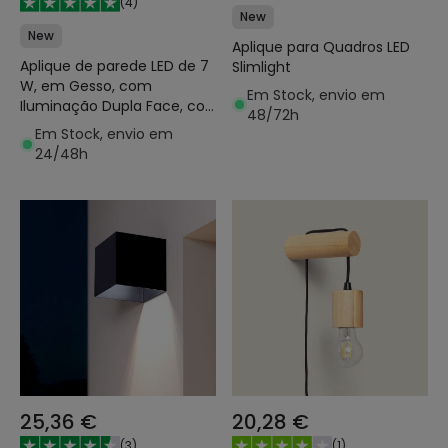
(
4
)
New
New
Aplique para Quadros LED
Aplique de parede LED de 7
Slimlight
W, em Gesso, com
Em Stock, envio em
Iluminação Dupla Face, cor
48/72h
Esmeralda
Em Stock, envio em
24/48h
25,36 €
20,28 €
(
3
)
(
1
)