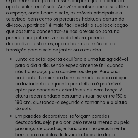
O planeamento geral é essencial para que o candeeiro
aporte valor real à sala. Convém analisar como se utiliza
o espaço, onde ficam o sofá, os móveis principais e a
televisão, bem como os percursos habituais dentro da
divisão. A partir daí, é mais fácil decidir a sua localização,
que costuma concentrar-se nas laterais do sofá, na
parede principal, em zonas de leitura, paredes
decorativas, estantes, aparadores ou em áreas de
transição para a sala de jantar ou a cozinha.
Junto ao sofá: aporta equilíbrio e uma luz agradável
para o dia a dia, sendo especialmente útil quando
não há espaço para candeeiros de pé. Para criar
ambiente, funcionam bem os modelos com abajur
ou luz indireta, enquanto para leitura é preferível
optar por candeeiros orientáveis ou com braço. A
altura recomendada costuma situar-se entre 150 e
180 cm, ajustando-a segundo o tamanho e a altura
do sofá.
Em paredes decorativas: reforçam paredes
destacadas, seja pela cor, pelo revestimento ou pela
presença de quadros, e funcionam especialmente
bem com modelos de luz indireta ou de dupla