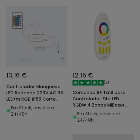
13,16 €
12,15 €
(
2
)
Controlador Mangueira
Comando RF Tátil para
LED Redonda 220V AC 36
Controlador Fita LED
LED/m RGB IP65 Corte
RGBW 4 Zonas MiBoxer
cada 100 cm
Em Stock, envio em
FUT096
Em Stock, envio em
24/48h
24/48h