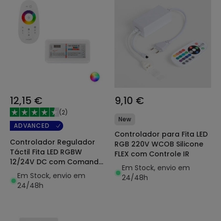
12,15 €
9,10 €
(
2
)
New
ADVANCED
Controlador para Fita LED
Controlador Regulador
RGB 220V WCOB Silicone
Táctil Fita LED RGBW
FLEX com Controle IR
12/24V DC com Comando
Em Stock, envio em
RF
Em Stock, envio em
24/48h
24/48h