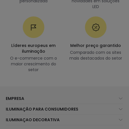
personalizada
novidades em soluções
LED
Líderes europeus em
Melhor preço garantido
iluminação
Comparado com os sites
O e-commerce com o
mais destacados do setor
maior crescimento do
setor
EMPRESA
Sobre Nós
ILUMINAÇÃO PARA CONSUMIDORES
Atendimento ao Cliente
Novidades Iluminação
ILUMINAÇAO DECORATIVA
Métodos de Envio
Marcas
Novidades Candeeiros
Métodos de Pagamento