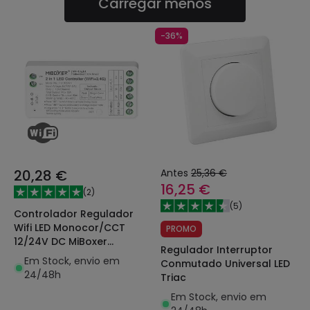
Carregar menos
-36%
20,28 €
Antes
25,36 €
16,25 €
(
2
)
(
5
)
Controlador Regulador
Wifi LED Monocor/CCT
PROMO
12/24V DC MiBoxer
Regulador Interruptor
FUT035W+ Compatível
Em Stock, envio em
Conmutado Universal LED
com Pulsador
24/48h
Triac
Em Stock, envio em