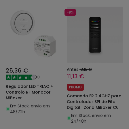
-8%
25,36 €
Antes
12,15 €
11,13 €
(
6
)
Regulador LED TRIAC +
PROMO
Controlo RF Monocor
Comando FR 2.4GHZ para
MiBoxer
Controlador SPI de Fita
Em Stock, envio em
Digital 1 Zona MiBoxer C6
48/72h
Em Stock, envio em
24/48h