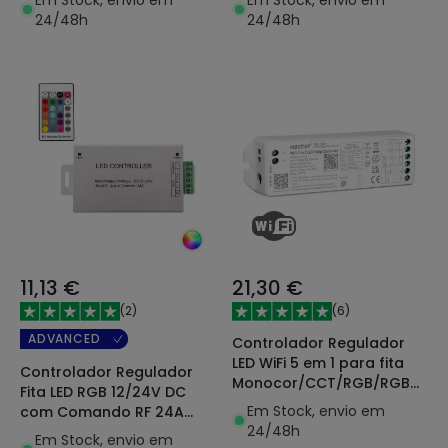
24/48h
24/48h
11,13 €
21,30 €
(
2
)
(
6
)
ADVANCED
Controlador Regulador
LED WiFi 5 em 1 para fita
Controlador Regulador
Monocor/CCT/RGB/RGBW/R
Fita LED RGB 12/24V DC
12/24V DC MiBoxer
Em Stock, envio em
com Comando RF 24A
24/48h
High Power
Em Stock, envio em