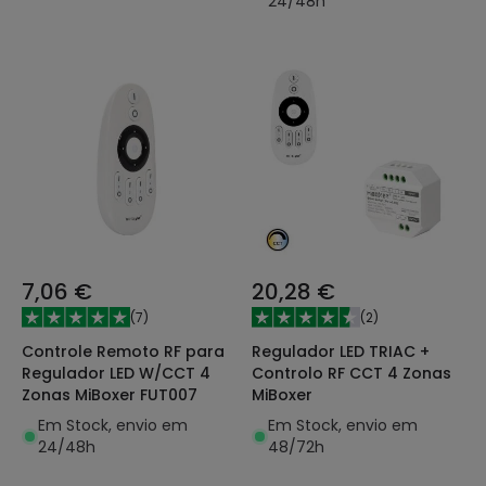
24/48h
7,06 €
20,28 €
(
7
)
(
2
)
Controle Remoto RF para
Regulador LED TRIAC +
Regulador LED W/CCT 4
Controlo RF CCT 4 Zonas
Zonas MiBoxer FUT007
MiBoxer
Em Stock, envio em
Em Stock, envio em
24/48h
48/72h