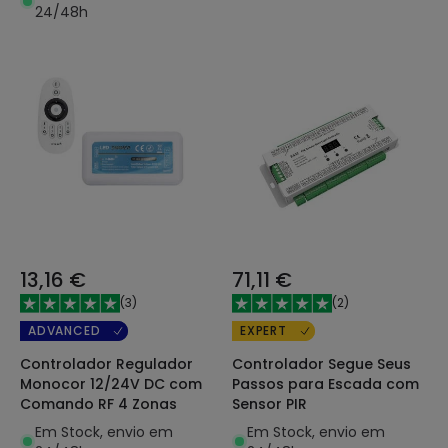
24/48h
13,16 €
71,11 €
(
3
)
(
2
)
ADVANCED
EXPERT
Controlador Regulador
Controlador Segue Seus
Monocor 12/24V DC com
Passos para Escada com
Comando RF 4 Zonas
Sensor PIR
Em Stock, envio em
Em Stock, envio em