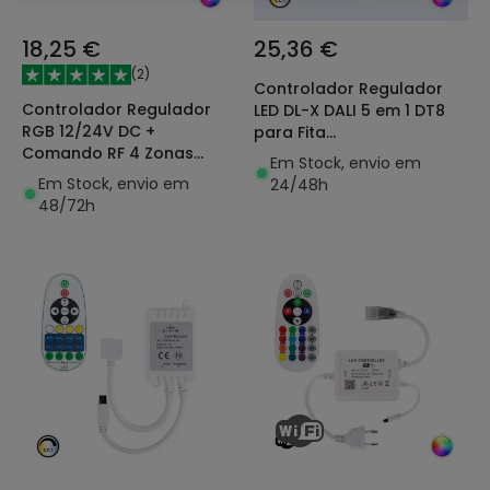
18,25 €
25,36 €
(
2
)
Controlador Regulador
Controlador Regulador
LED DL-X DALI 5 em 1 DT8
RGB 12/24V DC +
para Fita
Comando RF 4 Zonas
Monocor/CCT/RGB/RGBW/R
Em Stock, envio em
MiBoxer
12/24V DC MiBoxer
Em Stock, envio em
24/48h
48/72h