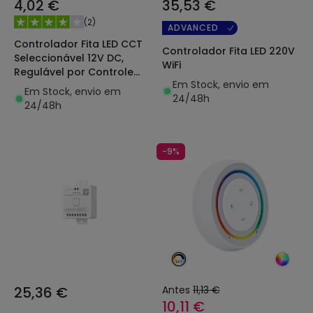
4,02 €
35,53 €
(
2
)
ADVANCED
Controlador Fita LED CCT
Controlador Fita LED 220V
Seleccionável 12V DC,
WiFi
Regulável por Controle
Em Stock, envio em
Remoto IR 23 Botões
Em Stock, envio em
24/48h
24/48h
-9%
25,36 €
Antes
11,13 €
10,11 €