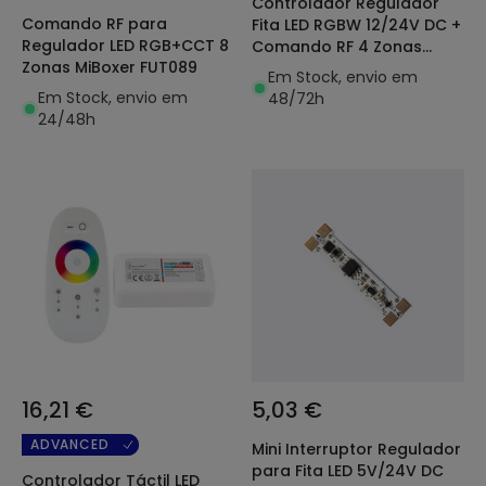
Controlador Regulador
Comando RF para
Fita LED RGBW 12/24V DC +
Regulador LED RGB+CCT 8
Comando RF 4 Zonas
Zonas MiBoxer FUT089
MiBoxer
Em Stock, envio em
Em Stock, envio em
48/72h
24/48h
16,21 €
5,03 €
ADVANCED
Mini Interruptor Regulador
para Fita LED 5V/24V DC
Controlador Táctil LED