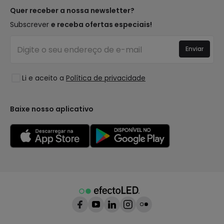
Tipos de Caps
Tendências
Quer receber a nossa newsletter?
É Profissional?
Calculadora
Marcas de Decoração Premium
Subscrever
e receba ofertas especiais!
Perguntas Frequentes (FAQ)
Orçamentos
Novidades em Decoração
Iniciar sessão
Iluminação para empresas
Enviar
Espaços
Liquidação OutLED
Estilos
Li e aceito a
Política de privacidade
Coleções
LoveYouGreen
Baixe nosso aplicativo