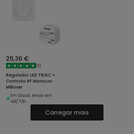
25,36 €
(
2
)
Regulador LED TRIAC +
Controlo RF Monocor
MiBoxer
Em Stock, envio em
48/72h
Carregar mais