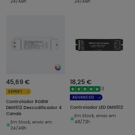
24/48h
24/48h
45,69 €
18,25 €
(
1
)
EXPERT
ADVANCED
Controlador RGBW
Controlador LED DMX512
DMX512 Descodificador 4
Canais
Em Stock, envio em
48/72h
Em Stock, envio em
24/48h