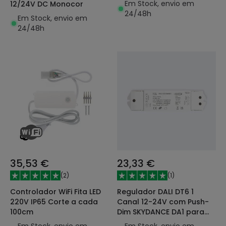
Em Stock, envio em
12/24V DC Monocor
24/48h
Em Stock, envio em
24/48h
35,53 €
23,33 €
(
2
)
(
1
)
Controlador WiFi Fita LED
Regulador DALI DT6 1
220V IP65 Corte a cada
Canal 12-24V com Push-
100cm
Dim SKYDANCE DA1 para
Fita LED
Em Stock, envio em
Em Stock, envio em