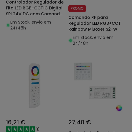
Controlador Regulador de
Fita LED RGB+CCTIC Digital
PROMO
SPI 24V DC com Comando
Comando RF para
e Bluetooth
Em Stock, envio em
Regulador LED RGB+CCT
24/48h
Rainbow MiBoxer S2-W
Em Stock, envio em
24/48h
16,21 €
27,40 €
(
1
)