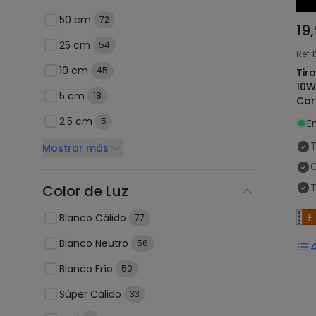
50 cm
72
19
25 cm
54
Ref
1
10 cm
45
Tir
10W
5 cm
18
Cor
2.5 cm
5
E
T
Mostrar más
C
T
Color de Luz
Blanco Cálido
77
Blanco Neutro
56
Blanco Frío
50
Súper Cálido
33