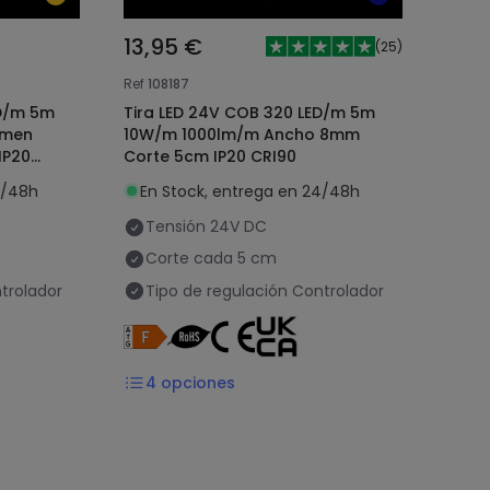
13,95 €
(
25
)
Ref
108187
ED/m 5m
Tira LED 24V COB 320 LED/m 5m
umen
10W/m 1000lm/m Ancho 8mm
IP20
Corte 5cm IP20 CRI90
4/48h
En Stock, entrega en 24/48h
Tensión
24V DC
Corte cada
5 cm
trolador
Tipo de regulación
Controlador
4
opciones