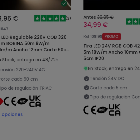
9,95 €
Antes
39,95 €
(
3
)
34,99 €
11147
Ref
108198
PROMO
a LED Regulable 220V COB 320
/m BOBINA 50m 8W/m
Tira LED 24V RGB COB 4
lm/m Ancho 12mm Corte 50cm
5m 18W/m Ancho 10mm 
5 CRI90
5cm IP20
n Stock, entrega en 48/72h
En Stock, entrega en 2
ensión
220-240V AC
Tensión
24V DC
orte cada
50 cm
Corte cada
5 cm
ipo de regulación
TRIAC
Tipo de regulación
Con
3
opciones