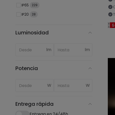
IP65
229
C
IP20
T
28
Luminosidad
lm
lm
Potencia
W
W
Entrega rápida
Entrega en 24/48h