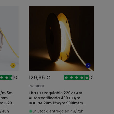
129,95 €
(
2
)
(
2
)
Ref
128391
ED/m 5m
Tira LED Regulable 220V COB
 5mm
Autorrectificada 480 LED/m
m IP20
BOBINA 20m 12W/m 900lm/m
Superestrecha Ancho 6.5mm
4/48h
En Stock, entrega en 48/72h
Corte 10cm IP65