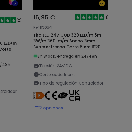
16,95 €
(
1
)
(
2
)
Ref
119054
Tira LED 24V COB 320 LED/m 5m
3W/m 360 lm/m Ancho 3mm
20 LED/m
Superestrecha Corte 5 cm IP20
Corte
CRI90
En Stock, entrega en 24/48h
4/48h
Tensión
24V DC
Corte cada
5 cm
Tipo de regulación
Controlador
trolador
2
opciones