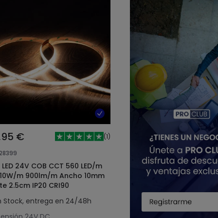
,95 €
(
1
)
128399
a LED 24V COB CCT 560 LED/m
10W/m 900lm/m Ancho 10mm
te 2.5cm IP20 CRI90
n Stock, entrega en 24/48h
ensión
24V DC