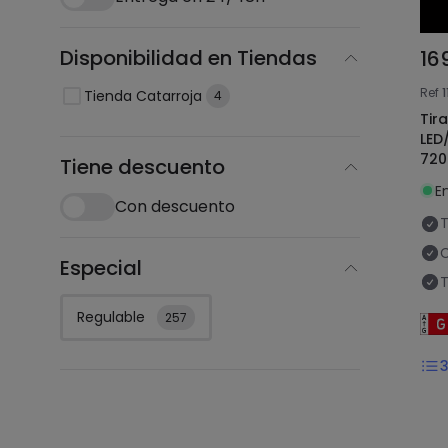
Disponibilidad en Tiendas
16
Ref
1
Tienda Catarroja
4
Tir
LED
720
Tiene descuento
IP6
E
Con descuento
T
C
Especial
T
Regulable
257