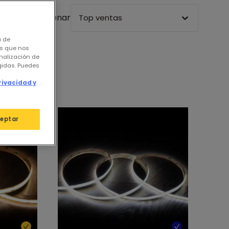
Ordenar
Top ventas
a de
os que nos
nalización de
 LED COB
igidas. Puedes
rivacidad y
eptar