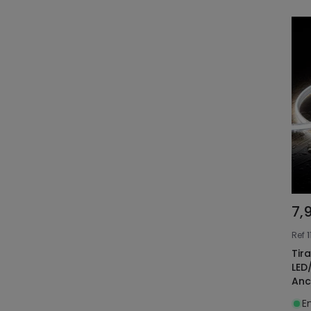
7,
Ref
1
Tir
LED
Anc
CRI
E