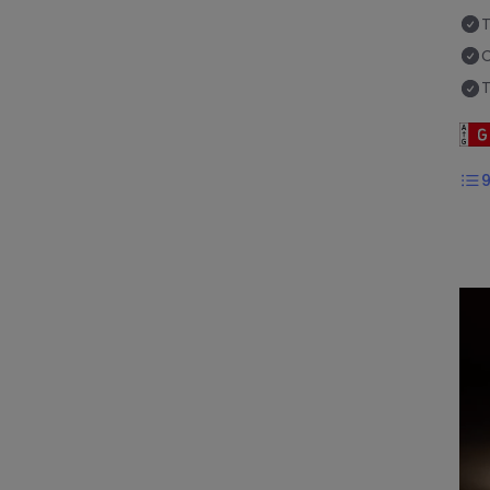
T
C
T