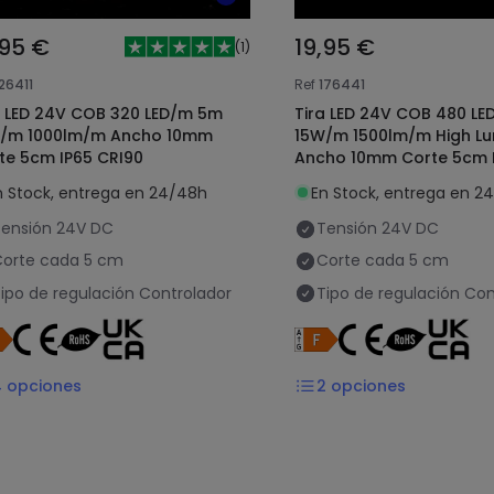
,95 €
19,95 €
(
1
)
26411
Ref
176441
a LED 24V COB 320 LED/m 5m
Tira LED 24V COB 480 L
/m 1000lm/m Ancho 10mm
15W/m 1500lm/m High L
te 5cm IP65 CRI90
Ancho 10mm Corte 5cm 
CRI90
n Stock, entrega en 24/48h
En Stock, entrega en 2
ensión
24V DC
Tensión
24V DC
orte cada
5 cm
Corte cada
5 cm
ipo de regulación
Controlador
Tipo de regulación
Con
4
opciones
2
opciones