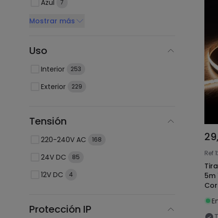
Azul
7
Mostrar más
Uso
Interior
253
Exterior
229
Tensión
29
220-240V AC
168
Ref
24V DC
85
Tir
12V DC
4
5m 
Cor
E
Protección IP
T