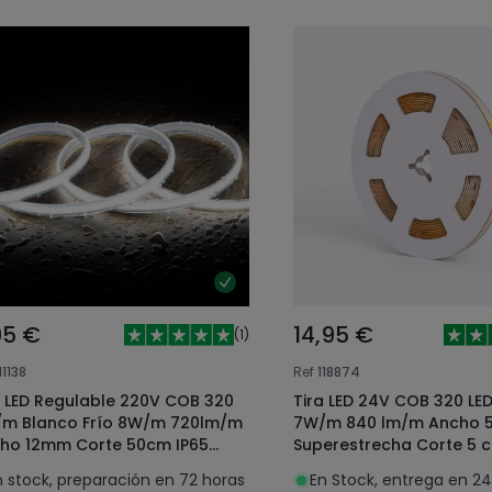
95 €
14,95 €
(
1
)
11138
Ref
118874
a LED Regulable 220V COB 320
Tira LED 24V COB 320 L
/m Blanco Frío 8W/m 720lm/m
7W/m 840 lm/m Ancho
ho 12mm Corte 50cm IP65
Superestrecha Corte 5 c
90 a Medida
CRI90
n stock, preparación en 72 horas
En Stock, entrega en 2