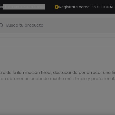
|
Regístrate como PROFESIONAL
io
Garantía hasta 5 años
Busca tu producto
ro de la iluminación lineal, destacando por ofrecer una 
miten obtener un acabado mucho más limpio y profesiona