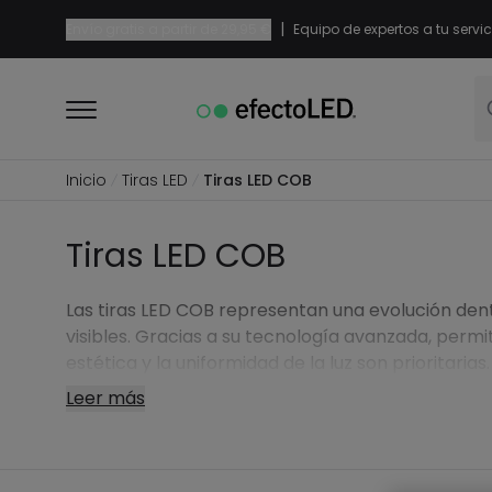
|
Envío gratis a partir de
29,95 €
Equipo de expertos a tu servic
Inicio
Tiras LED
Tiras LED COB
Tiras LED COB
Las tiras LED COB representan una evolución dent
visibles. Gracias a su tecnología avanzada, per
estética y la uniformidad de la luz son prioritarias.
Leer más