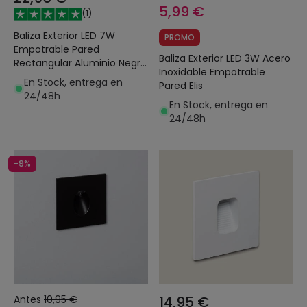
5,99 €
(
1
)
Baliza Exterior LED 7W
PROMO
Empotrable Pared
Baliza Exterior LED 3W Acero
Rectangular Aluminio Negro
Inoxidable Empotrable
Groult
En Stock, entrega en
Pared Elis
24/48h
En Stock, entrega en
24/48h
-9%
Antes
10,95 €
14,95 €