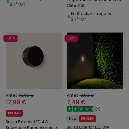
24/48h
Olite IP65
En Stock, entrega en
24/48h
-55%
-32%
Antes
39,95 €
Antes
10,99 €
17,99 €
7,49 €
(
2
)
PROMO
New
PROMO
Baliza Exterior LED 4W
Baliza Exterior LED 3W
Superficie Pared Aluminio