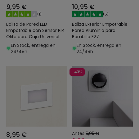
9,95 €
10,95 €
(
1
)
(
5
)
Baliza de Pared LED
Baliza Exterior Empotrable
Empotrable con Sensor PIR
Pared Aluminio para
Olite para Caja Universal
Bombilla E27
En Stock, entrega en
En Stock, entrega en
24/48h
24/48h
-43%
8,95 €
Antes
5,95 €