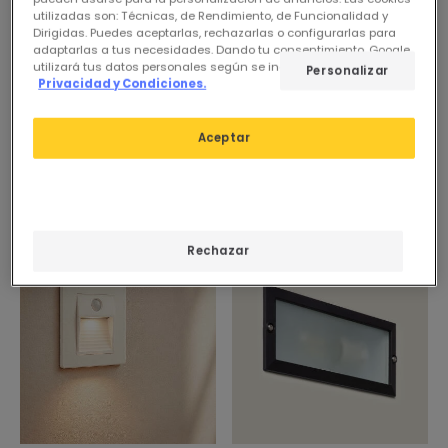
utilizadas son: Técnicas, de Rendimiento, de Funcionalidad y
Dirigidas. Puedes aceptarlas, rechazarlas o configurarlas para
adaptarlas a tus necesidades. Dando tu consentimiento, Google
utilizará tus datos personales según se indica en su sitio de
Personalizar
5,95 €
6,95 €
Privacidad y Condiciones.
Baliza Exterior LED 3W
Baliza Exterior LED 3W
Empotrable Aluminio Pared
Empotrable Pared
Aceptar
Cuadrado Olite II
Cuadrado Aluminio Olite
En Stock, entrega en
En Stock, entrega en
24/48h
24/48h
Rechazar