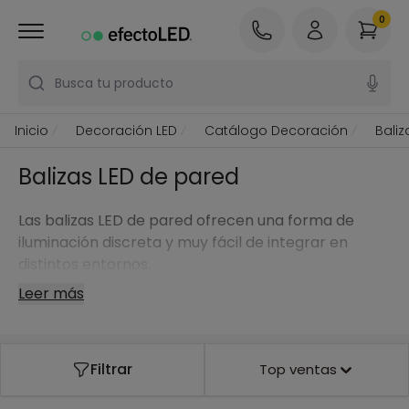
0
Busca tu producto
Inicio
Decoración LED
Catálogo Decoración
Baliz
Balizas LED de pared
Las balizas LED de pared ofrecen una forma de
iluminación discreta y muy fácil de integrar en
distintos entornos.
Leer más
Filtrar
Top ventas