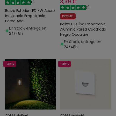
3,39 €
(
1
)
(
1
)
Baliza Exterior LED 3W Acero
Inoxidable Empotrable
PROMO
Pared Adal
Baliza LED 3W Empotrable
En Stock, entrega en
Aluminio Pared Cuadrado
24/48h
Negro Occulare
En Stock, entrega en
24/48h
-45%
-46%
Antes
9,95 €
Antes
12,95 €