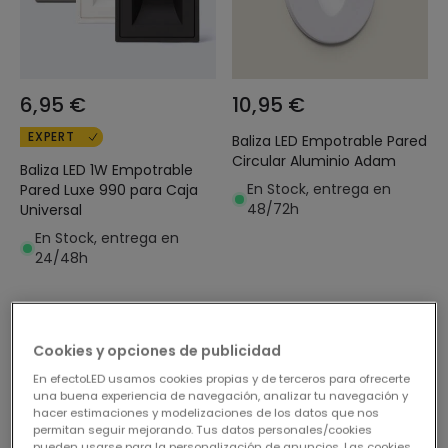
6,95 €
10,95 €
EXPERT
Baliza LED Empotrable Pared
Circular Aluminio Adam
Baliza LED 1W Empotrable
En Stock, entrega en
Pared Luxe 990 para Caja
48/72h
Universal
En Stock, entrega en
24/48h
Cookies y opciones de publicidad
En efectoLED usamos cookies propias y de terceros para ofrecerte
una buena experiencia de navegación, analizar tu navegación y
hacer estimaciones y modelizaciones de los datos que nos
permitan seguir mejorando. Tus datos personales/cookies
pueden usarse para la personalización de anuncios. Las cookies