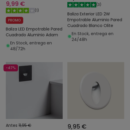
9,99 €
(
3
)
(
1
)
Baliza Exterior LED 2W
Empotrable Aluminio Pared
PROMO
Cuadrado Blanco Olite
Baliza LED Empotrable Pared
En Stock, entrega en
Cuadrado Aluminio Adam
24/48h
En Stock, entrega en
48/72h
-47%
Antes
11,95 €
9,95 €