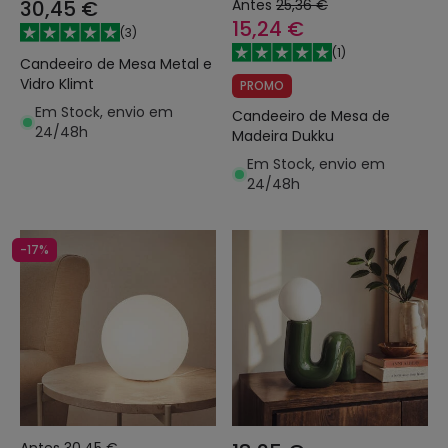
30,45 €
Antes
25,36 €
15,24 €
(
3
)
(
1
)
Candeeiro de Mesa Metal e
Vidro Klimt
PROMO
Em Stock, envio em
Candeeiro de Mesa de
24/48h
Madeira Dukku
Em Stock, envio em
24/48h
-17%