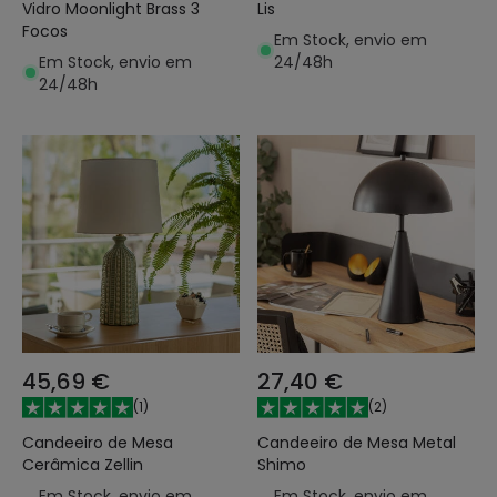
Vidro Moonlight Brass 3
Lis
Focos
Em Stock, envio em
Em Stock, envio em
24/48h
24/48h
45,69 €
27,40 €
(
1
)
(
2
)
Candeeiro de Mesa
Candeeiro de Mesa Metal
Cerâmica Zellin
Shimo
Em Stock, envio em
Em Stock, envio em