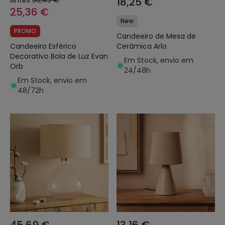
Antes
30,45 €
18,25 €
25,36 €
New
PROMO
Candeeiro de Mesa de
Candeeiro Esférico
Cerâmica Arlo
Decorativo Bola de Luz Evan
Em Stock, envio em
Orb
24/48h
Em Stock, envio em
48/72h