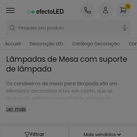
0
Pesquise seu produto
Accueil
Decoração LED
Catálogo Decoração
Can
Lâmpadas de Mesa com suporte
de lâmpada
Os candeeiros de mesa para lâmpada são um
elemento decorativo a ter em conta, que se
destacam pela sua versatilidade, porque os
podemos colocar em quase todas as divisões. Para
Ler mais
estes modelos em particular, podemos ir mais além
e escolher uma lâmpada de 'design' que faça com
que se destaque ainda mais.
Filtrar
Mais vendidos
Não importa se procura um candeeiro de mesa