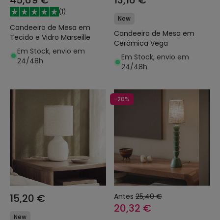
45,69 €
13,16 €
(
1
)
New
Candeeiro de Mesa em
Candeeiro de Mesa em
Tecido e Vidro Marseille
Cerâmica Vega
Em Stock, envio em
Em Stock, envio em
24/48h
24/48h
-20%
15,20 €
Antes
25,40 €
20,32 €
New