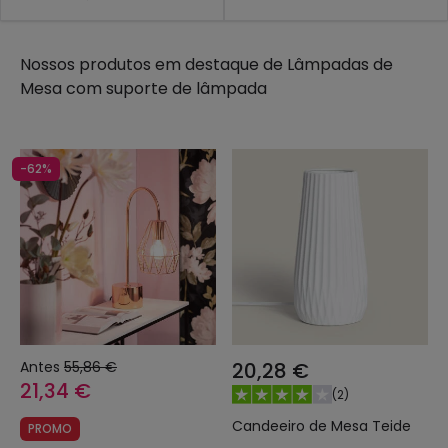
para lâmpada moderno, clássico, de estilo nórdico...
na nossa loja virtual da efectoLED tem o modelo de
Nossos produtos em destaque de
Lâmpadas de
que precisa e, como sempre, ao melhor preço do
Mesa com suporte de lâmpada
mercado.
-62%
Antes
55,86 €
20,28 €
21,34 €
(
2
)
Candeeiro de Mesa Teide
PROMO