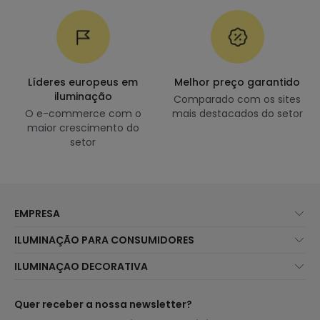
Líderes europeus em
Melhor preço garantido
iluminação
Comparado com os sites
O e-commerce com o
mais destacados do setor
maior crescimento do
setor
EMPRESA
Sobre Nós
ILUMINAÇÃO PARA CONSUMIDORES
Atendimento ao Cliente
Novidades Iluminação
ILUMINAÇAO DECORATIVA
Métodos de Envio
Marcas
Novidades Candeeiros
Métodos de Pagamento
Tipos de Caps
Tendências
Quer receber a nossa newsletter?
É Profissional?
Calculadora