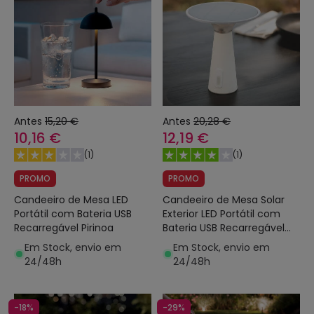
Antes
15,20 €
Antes
20,28 €
10,16 €
12,19 €
(
1
)
(
1
)
PROMO
PROMO
Candeeiro de Mesa LED
Candeeiro de Mesa Solar
Portátil com Bateria USB
Exterior LED Portátil com
Recarregável Pirinoa
Bateria USB Recarregável
Soucha
Em Stock, envio em
Em Stock, envio em
24/48h
24/48h
-18%
-29%