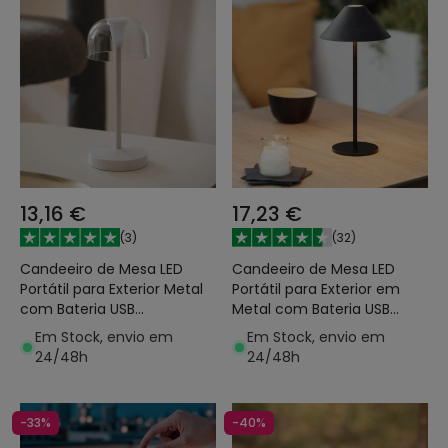
13,16 €
17,23 €
(
3
)
(
32
)
Candeeiro de Mesa LED
Candeeiro de Mesa LED
Portátil para Exterior Metal
Portátil para Exterior em
com Bateria USB
Metal com Bateria USB
Recarregável Lendora
Recarregável Kivuli
Em Stock, envio em
Em Stock, envio em
24/48h
24/48h
-33%
-40%