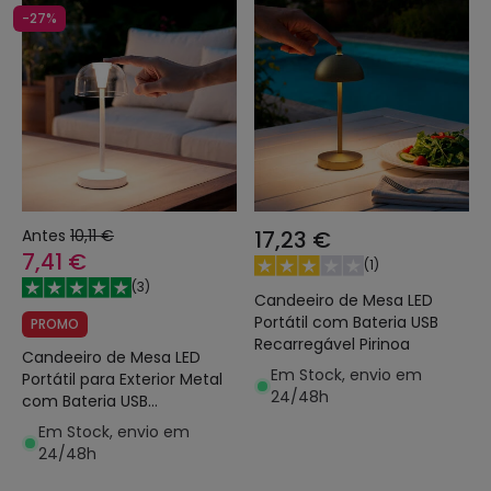
-27%
Antes
10,11 €
17,23 €
7,41 €
(
1
)
(
3
)
Candeeiro de Mesa LED
Portátil com Bateria USB
PROMO
Recarregável Pirinoa
Candeeiro de Mesa LED
Em Stock, envio em
Portátil para Exterior Metal
24/48h
com Bateria USB
Recarregável Lendora
Em Stock, envio em
24/48h