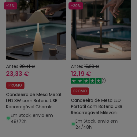
-18%
-20%
Antes
28,41 €
Antes
15,20 €
23,33 €
12,19 €
(
1
)
PROMO
PROMO
Candeeiro de Mesa Metal
Candeeiro de Mesa LED
LED 3W com Bateria USB
Pórtatil com Bateria USB
Recarregável Chamle
Recarregável Milevani
Em Stock, envio em
Em Stock, envio em
48/72h
24/48h