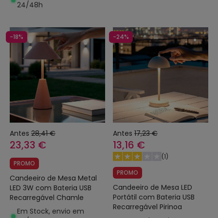
24/48h
-18%
-24%
Antes
28,41 €
Antes
17,23 €
23,33 €
13,16 €
(
1
)
PROMO
PROMO
Candeeiro de Mesa Metal
Candeeiro de Mesa LED
LED 3W com Bateria USB
Portátil com Bateria USB
Recarregável Chamle
Recarregável Pirinoa
Em Stock, envio em