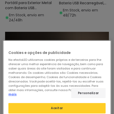
Portátil para Exterior Metal
Bateria USB Recarregável,
com Bateria USB
em Alumínio e Rattan
Em Stock, envio em
Recarregável Lendora
Medinilla
Em Stock, envio em
48/72h
24/48h
Cookies e opções de publicidade
Na efectoLED utilizamos cookies próprios e de terceiros para lhe
oferecer uma melhor experiência de navegação, bem como para
saber quais áreas do site foram visitadas e para continuar
melhorando. Os cookies utilizados são: Cookies necessários;
Cookies de desempenho; Cookies de funcionalidade e Cookies
direcionados. Você pode aceitá-los, rejeitá-los ou escolher suas
configurações para adaptá-los às suas necessidades. Para
obter mais informações, consulte nossa Política de Cookies.
Ler
Personalizar
mais
Aceitar
-20%