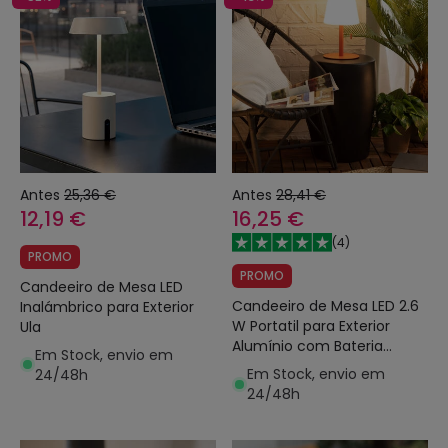
Antes
25,36 €
Antes
28,41 €
12,19 €
16,25 €
(
4
)
PROMO
PROMO
Candeeiro de Mesa LED
Candeeiro de Mesa LED 2.6
Inalámbrico para Exterior
W Portatil para Exterior
Ula
Alumínio com Bateria
Em Stock, envio em
Recarregável Epinay
Em Stock, envio em
24/48h
24/48h