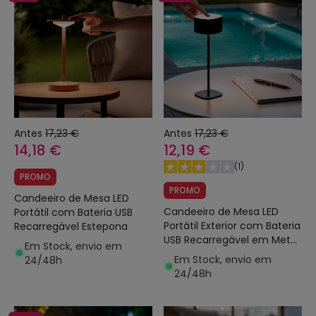
Antes
17,23 €
Antes
17,23 €
14,18 €
12,19 €
(
1
)
PROMO
PROMO
Candeeiro de Mesa LED
Candeeiro de Mesa LED
Portátil com Bateria USB
Portátil Exterior com Bateria
Recarregável Estepona
USB Recarregável em Metal
Em Stock, envio em
Mounka Square
Em Stock, envio em
24/48h
24/48h