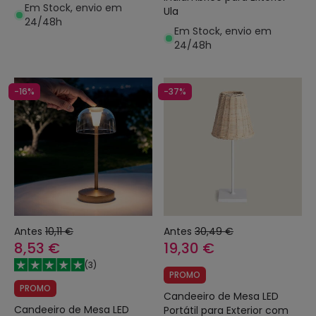
Em Stock, envio em
Ula
24/48h
Em Stock, envio em
24/48h
-16%
-37%
Antes
10,11 €
Antes
30,49 €
8,53 €
19,30 €
(
3
)
PROMO
PROMO
Candeeiro de Mesa LED
Candeeiro de Mesa LED
Portátil para Exterior com