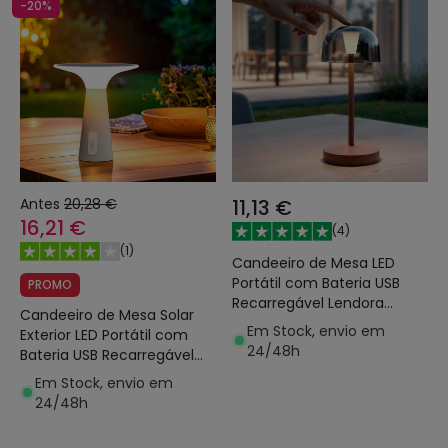
-20%
Antes
20,28 €
11,13 €
16,21 €
(
4
)
(
1
)
Candeeiro de Mesa LED
Portátil com Bateria USB
PROMO
Recarregável Lendora
Candeeiro de Mesa Solar
Smoke
Em Stock, envio em
Exterior LED Portátil com
24/48h
Bateria USB Recarregável
Soucha
Em Stock, envio em
24/48h