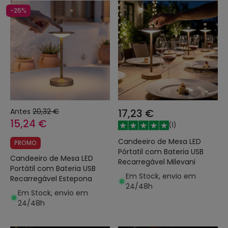
-25%
Antes
20,32 €
17,23 €
15,24 €
(
1
)
Candeeiro de Mesa LED
PROMO
Pórtatil com Bateria USB
Candeeiro de Mesa LED
Recarregável Milevani
Portátil com Bateria USB
Em Stock, envio em
Recarregável Estepona
24/48h
Em Stock, envio em
24/48h