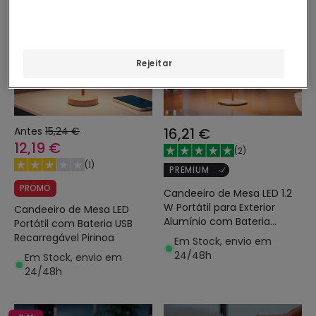
Rejeitar
Antes
15,24 €
16,21 €
12,19 €
(
2
)
(
1
)
PREMIUM
PROMO
Candeeiro de Mesa LED 1.2
W Portátil para Exterior
Candeeiro de Mesa LED
Alumínio com Bateria
Portátil com Bateria USB
Recarregável Willox
Recarregável Pirinoa
Em Stock, envio em
24/48h
Em Stock, envio em
24/48h