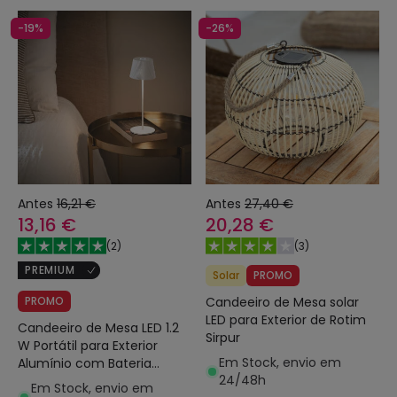
-19%
-26%
Antes
16,21 €
Antes
27,40 €
13,16 €
20,28 €
(
2
)
(
3
)
PREMIUM
Solar
PROMO
PROMO
Candeeiro de Mesa solar
LED para Exterior de Rotim
Candeeiro de Mesa LED 1.2
Sirpur
W Portátil para Exterior
Em Stock, envio em
Alumínio com Bateria
24/48h
Recarregável Willox
Em Stock, envio em