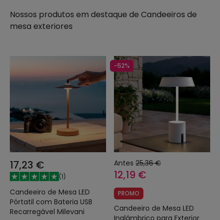
Nossos produtos em destaque de
Candeeiros de
mesa exteriores
-52%
17,23 €
Antes
25,36 €
12,19 €
(
1
)
Candeeiro de Mesa LED
PROMO
Pórtatil com Bateria USB
Candeeiro de Mesa LED
Recarregável Milevani
Inalámbrico para Exterior