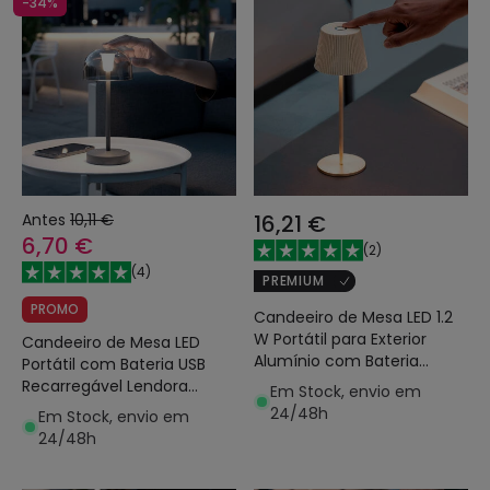
-34%
Antes
10,11 €
16,21 €
6,70 €
(
2
)
(
4
)
PREMIUM
PROMO
Candeeiro de Mesa LED 1.2
W Portátil para Exterior
Candeeiro de Mesa LED
Alumínio com Bateria
Portátil com Bateria USB
Recarregável Willox
Recarregável Lendora
Em Stock, envio em
Smoke
24/48h
Em Stock, envio em
24/48h