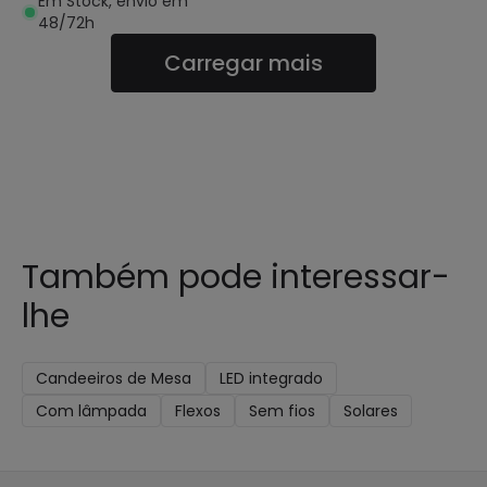
Em Stock, envio em
48/72h
Carregar mais
Também pode interessar-
lhe
Candeeiros de Mesa
LED integrado
Com lâmpada
Flexos
Sem fios
Solares