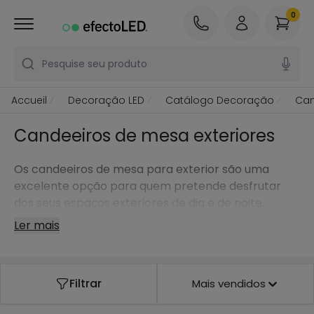
0
Pesquise seu produto
Accueil
Decoração LED
Catálogo Decoração
Can
Candeeiros de mesa exteriores
Os candeeiros de mesa para exterior são uma
excelente opção para quem pretende desfrutar
dos seus espaços exteriores de dia e de noite.
Ler mais
Filtrar
Mais vendidos