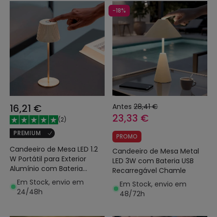
-18%
16,21 €
Antes
28,41 €
23,33 €
(
2
)
PREMIUM
PROMO
Candeeiro de Mesa LED 1.2
Candeeiro de Mesa Metal
W Portátil para Exterior
LED 3W com Bateria USB
Alumínio com Bateria
Recarregável Chamle
Recarregável Willox
Em Stock, envio em
Em Stock, envio em
24/48h
48/72h