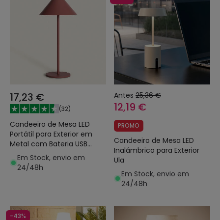
17,23 €
Antes
25,36 €
12,19 €
(
32
)
Candeeiro de Mesa LED
PROMO
Portátil para Exterior em
Candeeiro de Mesa LED
Metal com Bateria USB
Inalámbrico para Exterior
Recarregável Kivuli
Em Stock, envio em
Ula
24/48h
Em Stock, envio em
24/48h
-43%