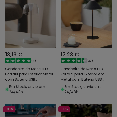
13,16 €
17,23 €
(
3
)
(
32
)
Candeeiro de Mesa LED
Candeeiro de Mesa LED
Portátil para Exterior Metal
Portátil para Exterior em
com Bateria USB
Metal com Bateria USB
Recarregável Lendora
Recarregável Kivuli
Em Stock, envio em
Em Stock, envio em
24/48h
24/48h
-33%
-18%