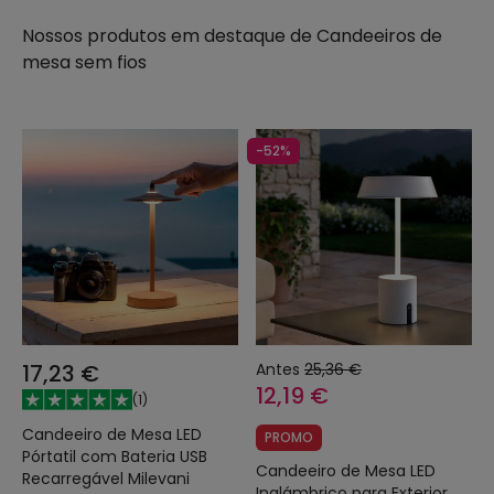
Nossos produtos em destaque de
Candeeiros de
mesa sem fios
-52%
17,23 €
Antes
25,36 €
12,19 €
(
1
)
Candeeiro de Mesa LED
PROMO
Pórtatil com Bateria USB
Candeeiro de Mesa LED
Recarregável Milevani
Inalámbrico para Exterior