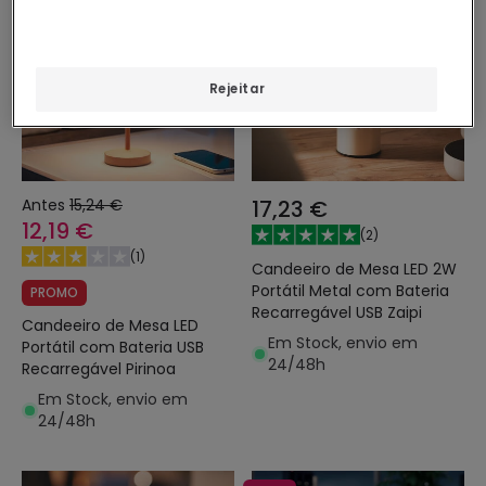
Rejeitar
Antes
15,24 €
17,23 €
12,19 €
(
2
)
(
1
)
Candeeiro de Mesa LED 2W
Portátil Metal com Bateria
PROMO
Recarregável USB Zaipi
Candeeiro de Mesa LED
Em Stock, envio em
Portátil com Bateria USB
24/48h
Recarregável Pirinoa
Em Stock, envio em
24/48h