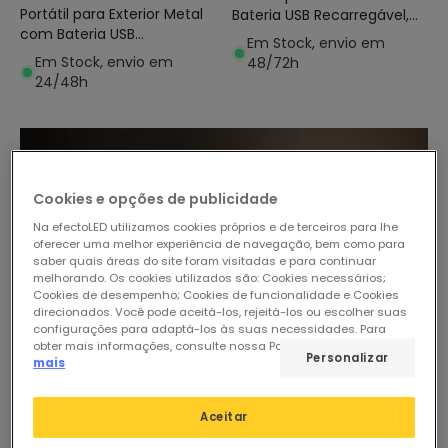
Portátil para Exterior Metal
Bateria USB Recarregável,
com Bateria USB
em Alumínio e Rattan
Em Stock, envio em
Recarregável Lendora
Medinilla
Em Stock, envio em
48/72h
24/48h
Cookies e opções de publicidade
Na efectoLED utilizamos cookies próprios e de terceiros para lhe
oferecer uma melhor experiência de navegação, bem como para
saber quais áreas do site foram visitadas e para continuar
melhorando. Os cookies utilizados são: Cookies necessários;
Cookies de desempenho; Cookies de funcionalidade e Cookies
direcionados. Você pode aceitá-los, rejeitá-los ou escolher suas
configurações para adaptá-los às suas necessidades. Para
obter mais informações, consulte nossa Política de Cookies.
Ler
Personalizar
mais
Aceitar
-20%