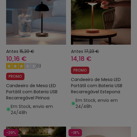
Antes
15,20 €
Antes
17,23 €
10,16 €
14,18 €
(
1
)
PROMO
PROMO
Candeeiro de Mesa LED
Candeeiro de Mesa LED
Portátil com Bateria USB
Portátil com Bateria USB
Recarregável Estepona
Recarregável Pirinoa
Em Stock, envio em
Em Stock, envio em
24/48h
24/48h
-29%
-18%