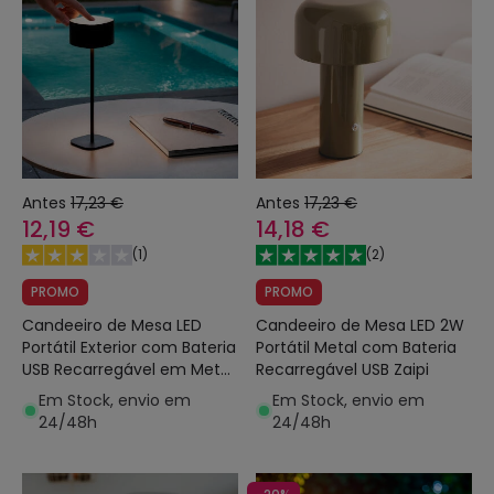
Antes
17,23 €
Antes
17,23 €
12,19 €
14,18 €
(
1
)
(
2
)
PROMO
PROMO
Candeeiro de Mesa LED
Candeeiro de Mesa LED 2W
Portátil Exterior com Bateria
Portátil Metal com Bateria
USB Recarregável em Metal
Recarregável USB Zaipi
Mounka Square
Em Stock, envio em
Em Stock, envio em
24/48h
24/48h