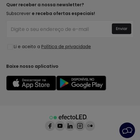
Tipos de Caps
Tendências
Quer receber a nossa newsletter?
É Profissional?
Calculadora
Marcas de Decoração Premium
Subscrever
e receba ofertas especiais!
Perguntas Frequentes (FAQ)
Orçamentos
Novidades em Decoração
Iniciar sessão
Iluminação para empresas
Enviar
Espaços
Liquidação OutLED
Estilos
Li e aceito a
Política de privacidade
Coleções
LoveYouGreen
Baixe nosso aplicativo