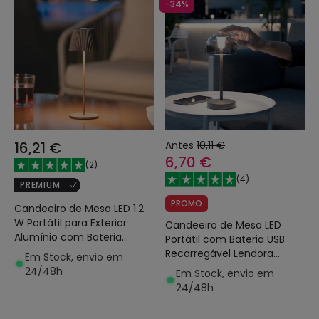
-34%
16,21 €
Antes
10,11 €
6,70 €
(
2
)
(
4
)
PREMIUM
PROMO
Candeeiro de Mesa LED 1.2
W Portátil para Exterior
Candeeiro de Mesa LED
Alumínio com Bateria
Portátil com Bateria USB
Recarregável Willox
Recarregável Lendora
Em Stock, envio em
Smoke
24/48h
Em Stock, envio em
24/48h