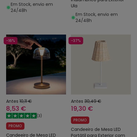
Em Stock, envio em
Ula
24/48h
Em Stock, envio em
24/48h
-16%
-37%
Antes
10,11 €
Antes
30,49 €
8,53 €
19,30 €
(
3
)
PROMO
PROMO
Candeeiro de Mesa LED
Candeeiro de Mesa LED
Portátil para Exterior com