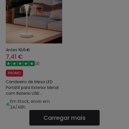
Antes
10,11 €
7,41 €
(
3
)
PROMO
Candeeiro de Mesa LED
Portátil para Exterior Metal
com Bateria USB
Recarregável Lendora
Em Stock, envio em
24/48h
Carregar mais