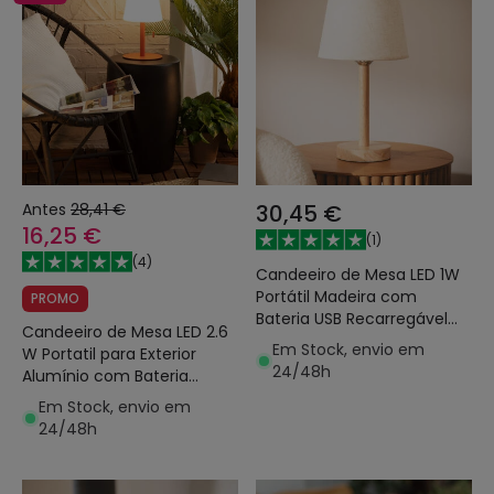
Antes
28,41 €
30,45 €
16,25 €
(
1
)
(
4
)
Candeeiro de Mesa LED 1W
Portátil Madeira com
PROMO
Bateria USB Recarregável
Candeeiro de Mesa LED 2.6
Rowy
Em Stock, envio em
W Portatil para Exterior
24/48h
Alumínio com Bateria
Recarregável Epinay
Em Stock, envio em
24/48h