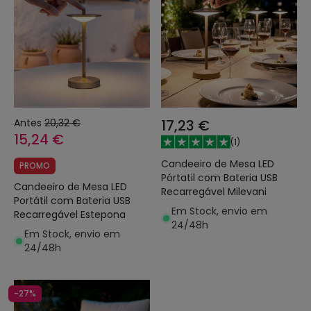
Antes
20,32 €
17,23 €
15,24 €
(
1
)
Candeeiro de Mesa LED
PROMO
Pórtatil com Bateria USB
Candeeiro de Mesa LED
Recarregável Milevani
Portátil com Bateria USB
Em Stock, envio em
Recarregável Estepona
24/48h
Em Stock, envio em
24/48h
-27%