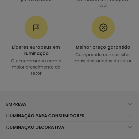
LED
Líderes europeus em
Melhor preço garantido
iluminação
Comparado com os sites
O e-commerce com o
mais destacados do setor
maior crescimento do
setor
EMPRESA
Sobre Nós
ILUMINAÇÃO PARA CONSUMIDORES
Atendimento ao Cliente
Novidades Iluminação
ILUMINAÇAO DECORATIVA
Métodos de Envio
Marcas
Novidades Candeeiros
Métodos de Pagamento