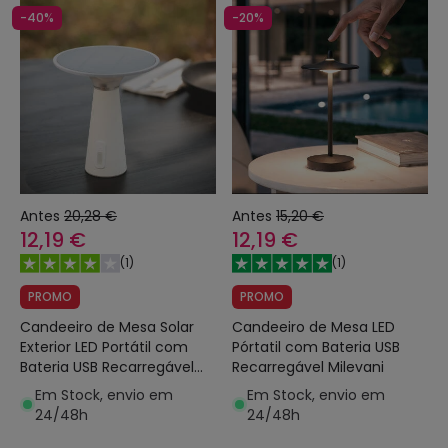
-40%
-20%
Antes
20,28 €
Antes
15,20 €
12,19 €
12,19 €
(
1
)
(
1
)
PROMO
PROMO
Candeeiro de Mesa Solar
Candeeiro de Mesa LED
Exterior LED Portátil com
Pórtatil com Bateria USB
Bateria USB Recarregável
Recarregável Milevani
Soucha
Em Stock, envio em
Em Stock, envio em
24/48h
24/48h