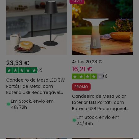
-20%
23,33 €
Antes
20,28 €
16,21 €
(
2
)
(
1
)
Candeeiro de Mesa LED 3W
Portátil de Metal com
PROMO
Bateria USB Recarregável
Candeeiro de Mesa Solar
Anisa
Em Stock, envio em
Exterior LED Portátil com
48/72h
Bateria USB Recarregável
Soucha
Em Stock, envio em
24/48h