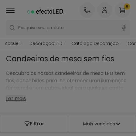
0
Pesquise seu produto
Accueil
Decoração LED
Catálogo Decoração
Can
Candeeiros de mesa sem fios
Descubra os nossos candeeiros de mesa LED sem
fios, concebidos para lhe oferecer uma iluminação
funcional e sem cabos, ideal para qualquer canto
da sua casa ou espaço de trabalho.
Ler mais
Filtrar
Mais vendidos