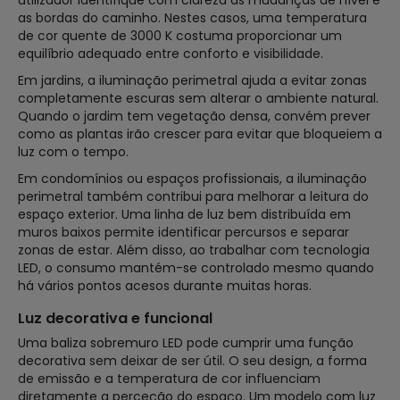
utilizador identifique com clareza as mudanças de nível e
as bordas do caminho. Nestes casos, uma temperatura
de cor quente de 3000 K costuma proporcionar um
equilíbrio adequado entre conforto e visibilidade.
Em jardins, a iluminação perimetral ajuda a evitar zonas
completamente escuras sem alterar o ambiente natural.
Quando o jardim tem vegetação densa, convém prever
como as plantas irão crescer para evitar que bloqueiem a
luz com o tempo.
Em condomínios ou espaços profissionais, a iluminação
perimetral também contribui para melhorar a leitura do
espaço exterior. Uma linha de luz bem distribuída em
muros baixos permite identificar percursos e separar
zonas de estar. Além disso, ao trabalhar com tecnologia
LED, o consumo mantém-se controlado mesmo quando
há vários pontos acesos durante muitas horas.
Luz decorativa e funcional
Uma baliza sobremuro LED pode cumprir uma função
decorativa sem deixar de ser útil. O seu design, a forma
de emissão e a temperatura de cor influenciam
diretamente a perceção do espaço. Um modelo com luz