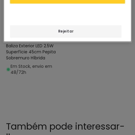
Antes
142,26 €
101,64 €
Rejeitar
Solar
PROMO
Baliza Exterior LED 2.5W
Superfície 45cm Pepita
Sobremuro Híbrida
Em Stock, envio em
48/72h
Também pode interessar-