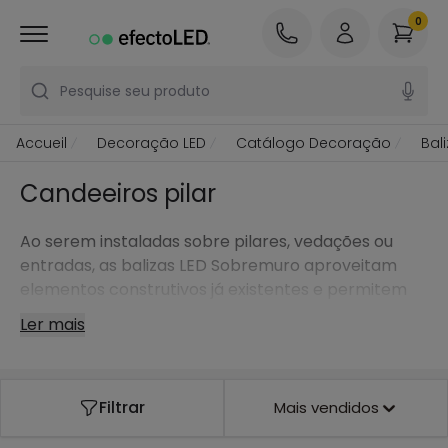
0
Pesquise seu produto
Accueil
Decoração LED
Catálogo Decoração
Bal
Candeeiros pilar
Ao serem instaladas sobre pilares, vedações ou
entradas, as balizas LED Sobremuro aproveitam
elementos construtivos já existentes e permitem
criar pontos de luz seguros e bem integrados.
Ler mais
Filtrar
Mais vendidos