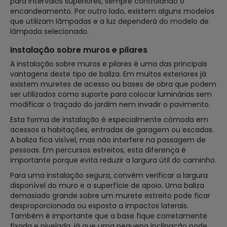
para intervalos superiores, sempre controlando o
encandeamento. Por outro lado, existem alguns modelos
que utilizam lâmpadas e a luz dependerá do modelo de
lâmpada selecionado.
Instalação sobre muros e pilares
A instalação sobre muros e pilares é uma das principais
vantagens deste tipo de baliza. Em muitos exteriores já
existem muretes de acesso ou bases de obra que podem
ser utilizados como suporte para colocar luminárias sem
modificar o traçado do jardim nem invadir o pavimento.
Esta forma de instalação é especialmente cómoda em
acessos a habitações, entradas de garagem ou escadas.
A baliza fica visível, mas não interfere na passagem de
pessoas. Em percursos estreitos, esta diferença é
importante porque evita reduzir a largura útil do caminho.
Para uma instalação segura, convém verificar a largura
disponível do muro e a superfície de apoio. Uma baliza
demasiado grande sobre um murete estreito pode ficar
desproporcionada ou exposta a impactos laterais.
Também é importante que a base fique corretamente
fixada e nivelada, já que uma pequena inclinação pode