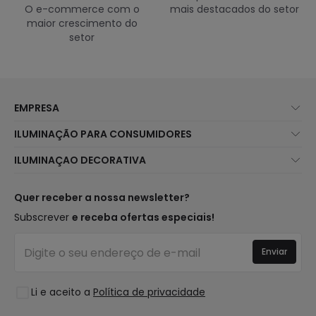
O e-commerce com o
mais destacados do setor
maior crescimento do
setor
EMPRESA
Sobre Nós
ILUMINAÇÃO PARA CONSUMIDORES
Atendimento ao Cliente
Novidades Iluminação
ILUMINAÇAO DECORATIVA
Métodos de Envio
Marcas
Novidades Candeeiros
Métodos de Pagamento
Tipos de Caps
Tendências
Quer receber a nossa newsletter?
É Profissional?
Calculadora
Marcas de Decoração Premium
Subscrever
e receba ofertas especiais!
Perguntas Frequentes (FAQ)
Orçamentos
Novidades em Decoração
Iniciar sessão
Iluminação para empresas
Enviar
Espaços
Liquidação OutLED
Estilos
Li e aceito a
Política de privacidade
Coleções
LoveYouGreen